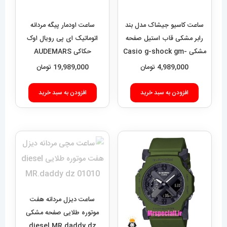
ساعت کاسیو جیشاک مدل بند
ساعت اودمار پیگه مردانه
رابر مشکی قاب استیل صفحه
اتوماتیک ای پی رویال اوک
مشکی Casio g-shock gm-
حکاکی AUDEMARS
PIGUET ROYAL Oak
2100 021462
4,989,000
تومان
19,989,000
تومان
020693
افزودن به سبد خرید
افزودن به سبد خرید
ساعت دیزل مردانه هفت