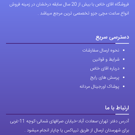
با (مستر اسپشیال) تجربه‌ای جدید از خرید را تجربه کنید.
فروشگاه اقای خاص با بیش از 20 سال سابقه درخشان در زمینه فروش
انواع ساعت مچی جزو تخصصی ترین مرجع میباشد .
دسترسی سریع
نحوه ارسال سفارشات
شرایط و قوانین
درباره اقای خاص
پرسش های رایج
پوشاک اورجینال مردانه
ارتباط با ما
آدرس دفتر: تهران-سعادت آباد-خیابان صرافهای شمالی-کوچه 11-غربی