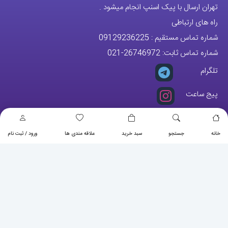
برای شهرستان ارسال از طریق تیپاکس یا چاپار انجام میشود .
تهران ارسال با پیک اسنپ انجام میشود .
راه های ارتباطی
شماره تماس مستقیم :
09129236225
شماره تماس ثابت:
26746972
-021
تلگرام
پیج ساعت
خانه
جستجو
سبد خرید
علاقه مندی ها
ورود / ثبت نام
مجوزها