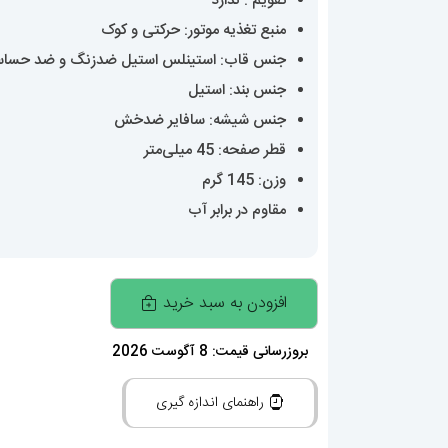
تقویم : ندارد
منبع تغذیه موتور: حرکتی و کوک
جنس قاب: استینلس استیل ضدزنگ و ضد حسا
جنس بند: استیل
جنس شیشه: سافایر ضدخش
قطر صفحه: 45 میلی‌متر
وزن: 145 گرم
مقاوم در برابر آب
ساعت
افزودن به سبد خرید
مچی
مردانه
بروزرسانی قیمت: 8 آگوست 2026
کارتیر
راهنمای اندازه گیری
اتومات
01251