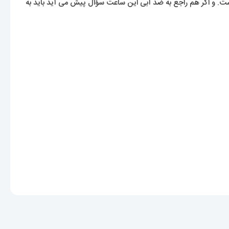
ر رنگ این ساعت بسیار بسیار کم است. و اگر هم راجع به ضد آبی این ساعت سؤال پیش می آید باید به