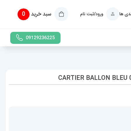
سبد خرید
0
ندی ها
ورود/ثبت نام
09129236225