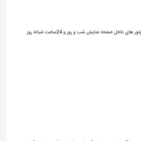
موتوری که در این کار استفاده شده موتوری با تکنولوژی اتوماتیک هست. منبع تغذیۀ این موتور لرزش دست شما و کوک سردسته خواهد بود. کارکرد موتور های داخل صفحه نمایش شب و روز و 24ساعت شبانه روز