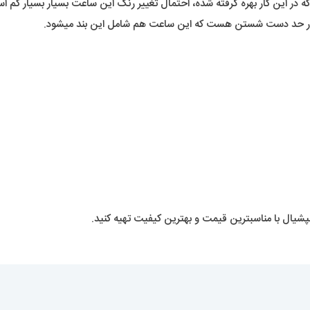
ا توجه به رنگ کاملاً نقره ای این ساعت و همینطور جنس استیل 316 که در این کار بهره گرفته شده، احتمال تغیی
سپشیال با مناسبترین قیمت و بهترین کیفیت تهیه کنید.