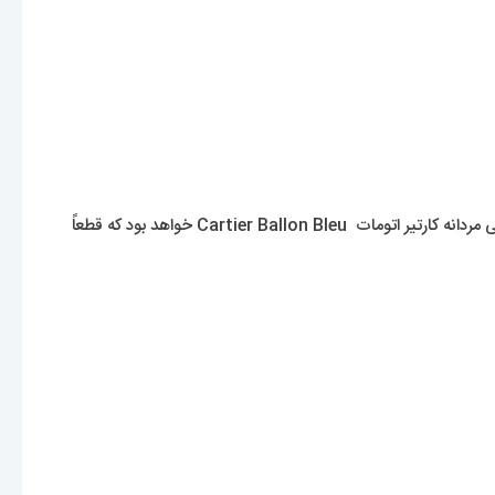
معرفی یکی از محبوب ترین ساعت های مردانۀ این برند را داریم که در سالهای اخیر رشد محبوبیت بسیار چشمگیری داشته. مدل مد نظر ما ساعت مچی مردانه کارتیر اتومات Cartier Ballon Bleu خواهد بود که قطعاً