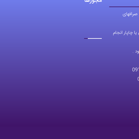
مجوزها
 صرافهای
ا چاپار انجام
د .
09