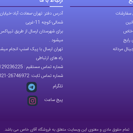
ع
ارتباط با ما
 سفارشات
آدرس دفتر: تهران-سعادت آباد-خیابان
نین
شمالی-کوچه 11-غربی
ی خاص
برای شهرستان ارسال از طریق تیپاکس ی
رایج
میشود .
نال مردانه
تهران ارسال با پیک اسنپ انجام میشو
راه های ارتباطی
شماره تماس مستقیم :
129236225
شماره تماس ثابت:
26746972
-021
تلگرام
پیج ساعت
تمام حقوق مادی و معنوی این وبسایت متعلق به فروشگاه آقای خاص می باشد.