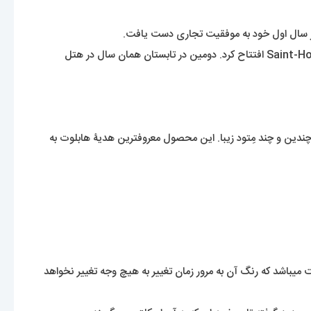
از سال 2019، Hublot دارای 169 بوتیک در چندین کشور بود. در فوریه 2007، Hublot اولین فروشگاه تک برند خود را در پاریس، در خیابان Saint-Honoré افتتاح کرد. دومین در تابستان همان سال در هتل
چندین و چند مِتود زیبا. این محصول معروفترین هدیۀ هابلوت به
میباشد که رنگ آن به مرور زمان تغییر به هیچ وجه تغییر نخواهد