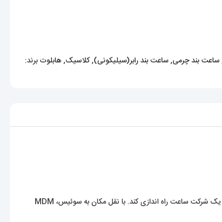
ساعت بند چرمی
,
ساعت بند رابر(سیلیکونی)
,
کلاسیک
,
هابلوت
برند:
کارلو کروکو ​​یکی از فرزندان سلسله گروه بیندا ایتالیا که بیشتر به خاطر ساخت ساعت‌های بریل شناخته می‌شود، این شرکت را در سال 1976 ترک کرد تا یک شرکت ساعت راه اندازی کند. با نقل مکان به سوئیس، MDM