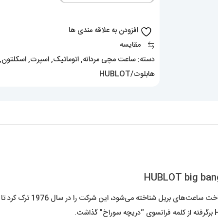
HUBLOT
big
افزودن به علاقه مندی ها
bang
مقایسه
01281
دسته:
ساعت مچی مردانه
,
اتوماتیک
,
اسپرت
,
اسکلتون
,
عدد
هابلوت/HUBLOT