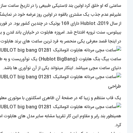
ساعتی که او خلق کرد اولین بند لاستیکی طبیعی را در تاریخ ساعت س
علیرغم عدم جذب یک مشتری بالقوه در اولین روز عرضه خود در نمایشگاه ساعت بازل 1980، این ساعت به سرعت با فروش بیش از 2 میلیون دلار در سال اول 
بیبلوس، سنت تروپه افتتاح شد. امروزه هابلوت در خیابان باند لندن و بس
در اینجا قصد معرفی یکی منحصر به فرد ترین ساعت های برند هابلو
ساعت بیگ بنگ هابلوت (
Hublot
BigBang) یک نوآوریست و
دنیای ساعت مچی میباشد. اینکار میتواند یکی از آن نوآوری ها باشد.
طراحی
یک قاب منتظم و زیبا که در صفحۀ آن ظاهری اسکلتون با موتوری مع
همینطور بند رابر و مقاوم این کار تقریبا مشابه سایر مدل های هابلو
کرد.