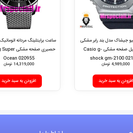
و جیشاک مدل بند رابر مشکی
ساعت برایتلینگ مردانه اتوماتیک 
قاب استیل صفحه مشکی Casio g-
حصیری صفحه مشکی
Ocean 020955
shock gm-2100 02
4,989,000
تومان
14,319,000
تومان
افزودن به سبد خرید
افزودن به سبد خرید