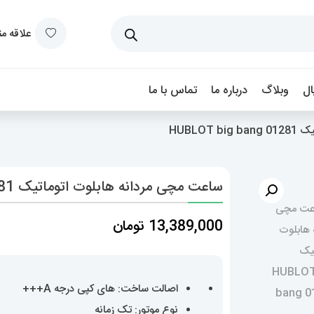
علاقه م
ل
وبلاگ
درباره ما
تماس با ما
HUBLO
ساعت مچی مردانه هابلوت اتوماتیک HUBLOT big bang 01281
13,389,000
تومان
اصالت ساخت: های کپی درجه A+++
نوع موتور: تک زمانه