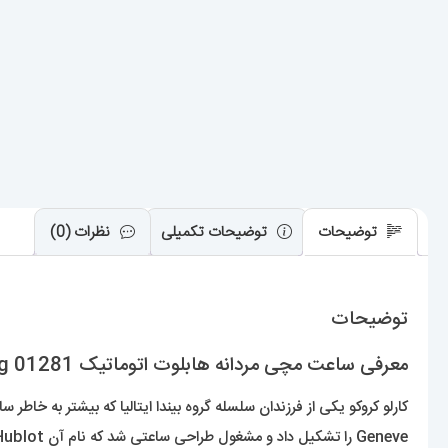
توضیحات
توضیحات تکمیلی
نظرات (0)
توضیحات
معرفی ساعت مچی مردانه هابلوت اتوماتیک HUBLOT big bang 01281
Geneve را تشکیل داد و مشغول طراحی ساعتی شد که نام آن Hublot برگرفته از کلمه فرانسوی “دریچه سوراخ” گذاشت.