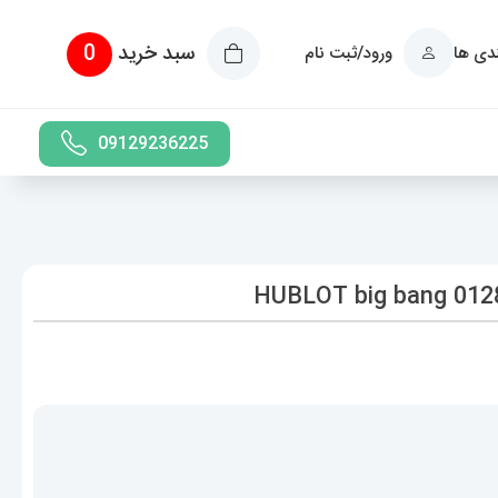
سبد خرید
0
ندی ها
ورود/ثبت نام
09129236225