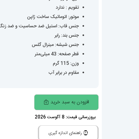
تقویم : ندارد
موتور: اتوماتیک ساخت ژاپن
جنس قاب: استیل ضد حساسیت و ضد زنگ
جنس بند: رابر
جنس شیشه: مینرال گلس
قطر صفحه: 43 میلی‌متر
وزن: 115 گرم
مقاوم در برابر آب
ساعت
افزودن به سبد خرید
مچی
مردانه
بروزرسانی قیمت: 8 آگوست 2026
هابلوت
راهنمای اندازه گیری
اتوماتیک