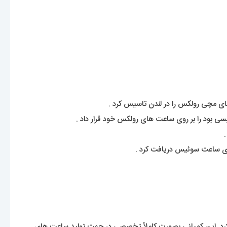
بود را بر روی ساعت های رولکس خود قرار داد .
اشد. یک برند شناخته شده با قدمتی حدود 120 سال که نمیشود اسم آنرا انکار کرد. این کمپانی بصورت کاملاً تخصصی در جهت تولید ساعت های