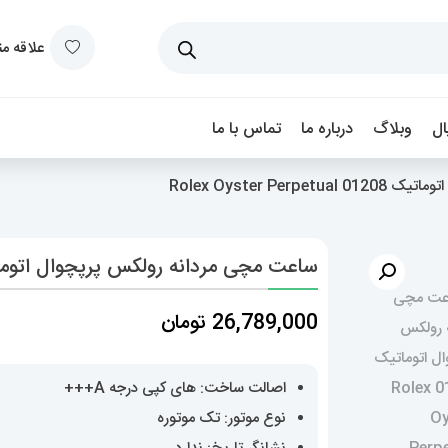
علاقه م
ل
وبلاگ
درباره ما
تماس با ما
Rolex Oyster P
ساعت مچی مردانه رولکس پرپچوال اتوماتیک 01208 ster Perpetual
26,789,000
تومان
اصالت ساخت: های کپی درجه A+++
نوع موتور: تک موتوره