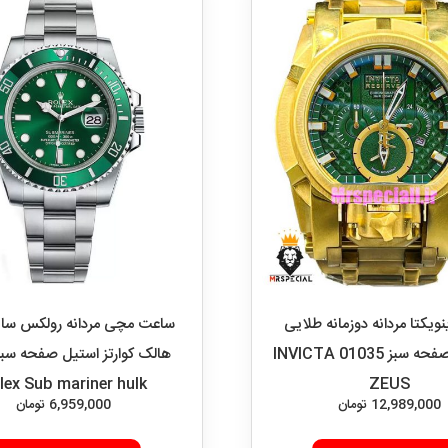
ویکتا مردانه دوزمانه طلایی
ساعت مچی مردانه رولکس ساب 
کرنوگراف صفحه سبز 01035 INVICTA
lex Sub mariner hulk
ZEUS
12,989,000
تومان
6,959,000
تومان