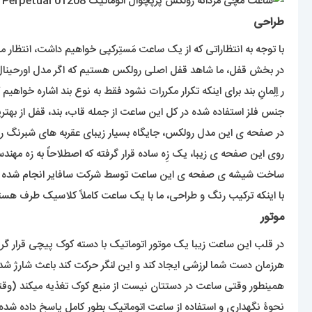
طراحی
با توجه به انتظاراتی که از یک ساعت مَستِرکپی خواهیم داشت، انتظار می
در بخش قفل، ما شاهد قفل اصلی رولکس هستیم که اگر مدل اورحینال ا
ر اِلِمانِ بند برای اینکه تکرار مکررات نشود فقط به نوع بند اشاره خواهیم ک
جنس فلز استفاده شده در کل این ساعت از جمله قاب، بند، قفل از بهت
در صفحه ی این مدل رولکس، جایگاه بسیار زیبای عقربه های شبرنگ رو 
روی این صفحه ی زیبا، یک زِه ساده قرار گرفته که اصطلاحاً به زه مه
ساخت شیشه ی صفحه ی این ساعت توسط شرکت سافایر انجام شده 
با اینکه ترکیب رنگ و طراحی، ما با یک ساعت کاملاً کلاسیک طرف هس
موتور
در قلب این ساعت زیبا یک موتور اتوماتیک با دسته کوک پیچی قرار گرفت
هرزمان دست شما لرزشی ایجاد کند و این لنگر حرکت کند باعث شارژ شدن
همینطور وقتی ساعت در دستتان نیست از منبع کوک تغذیه میکند (وقتی
نحوۀ نگهداری و استفاده از ساعت اتوماتیک بطور کامل پاسخ داده شده