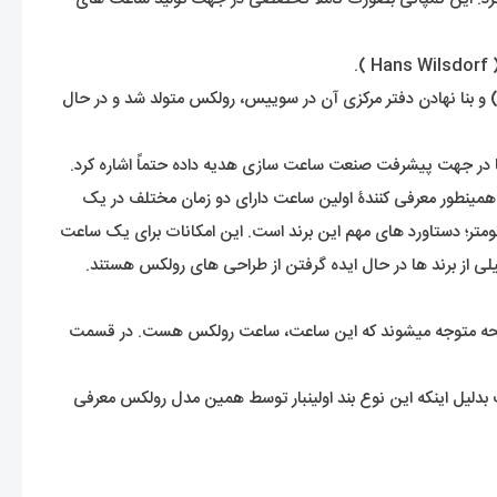
 و بنا نهادن دفتر مرکزی آن در سوییس، رولکس متولد شد و در حال
ه دنیا در جهت پیشرفت صنعت ساعت سازی هدیه داده حتماً اشاره کرد.
ید عادی باشد. ولی این رولکس بود که اولین ساعت ضد آب جهان با عنوان اویستر ( Oyster ) معرفی کرد. همینطور معرفی کنندۀ اولین ساعت دارای دو زمان مختلف در یک
نومتر؛ دستاورد های مهم این برند است. این امکانات برای یک ساعت
از برند ها در حال ایده گرفتن از طراحی های رولکس هستند.
 به صفحه متوجه میشوند که این ساعت، ساعت رولکس هست. در قسمت
 بند ها استفاده میشود اویستر هست بدلیل اینکه این نوع بند اولینبار توسط همین مدل رولکس معرفی