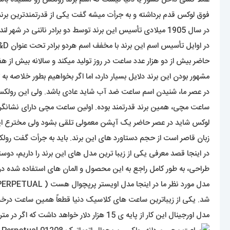
فوق لوکس قدم برداشته و به جرأت میشه گفت یکی از قدرتمندترین بر
در سال 1905 میلادی تأسیس این برند توسط دو برادر ناتنی در شهر لندن انجام شده. آقایان آلفرد دیویس ( Alfred Davis ) و هانس ویلسدورف ( Hans Wilsdorf ).
در اوایل تأسیس اسم این برند با مخفف اسم هردو برادر تحت عنوان W&D عنوان میشد اما سه سال بعد از تأسیس با انتخاب اسم رولکس (
حاضر بیش از دو هزار عدد ساعت در روز تولید میکند و سالانه بیش از هفت
مشهور بودن این برند دلایل بسیار دارد، اما اگر بخواهیم بطور خلاصه به
ساعت مچی، همین برند قدرتمند بوده. اولین ساعت مچی دارای نشانگر تق
لوکس شاید در عصر حاضر یک آپشن معمولی تلقی بشود ولی مخترع این
زبان قاصر است از حجم دستاورد های این برند. باید به جرأت گفت 
در اینجا قصد معرفی یکی از زیبا ترین مدل های این برند را داریم،
طراحی، به طور کامل راجع به این محصول و المان های استفاده شده در
شد. یکی از زیباترین ساعت های کلاسیک دنیا قطعاً همین ساعت درخش
مدل اورجینال این کار از پایه ی 15 هزار دلار خواهد داشت که اگر در متریال از طلا یا فلز خاص استفاده بشود ارزشی بیشتر از این عدد خواهد داشت.