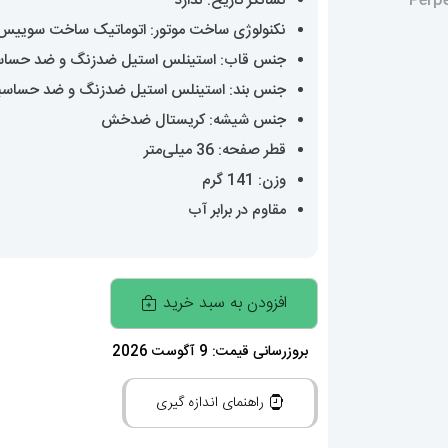
نشانگر تاریخ: ندارد
نکنولوژی ساخت موتور: اتوماتیک ساخت سوییس
جنس قاب: استینلس استیل ضدزنگ و ضد حسا
جنس بند: استینلس استیل ضدزنگ و ضد حساس
جنس شیشه: کریستال ضدخش
قطر صفحه: 36 میلی‌متر
وزن: 141 گرم
مقاوم در برابر آب
ساعت
افزودن به سبد خرید
مچی
مردانه
بروزرسانی قیمت: 9 آگوست 2026
رولکس
راهنمای اندازه گیری
پرپچوال
اتوماتیک