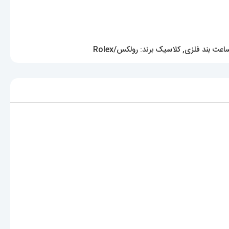
اعت بند فلزی
,
کلاسیک
برند:
رولکس/Rolex