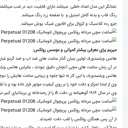
نشانگر این مدل اعداد خطی میباشد.دارای قابلیت دید در شب میباشند ب
رنگ قاب و بدنه کامل استیل و با صفحه زرد رنگ میباشد.
جزو رده کلاسیک و کژوال برای اقایون شیک پوش میباشد.
میریم برای معرفی بیشتر کمپانی و موسس رولکس:
هانس ویلسدورف اولین بنیان گذار ساعت های ضد اب و ضد گردو غبار بود ک در سن ۲۴ سالگی سال ۱۹۰۵ یک شرکت تولید و توسعه انواع ساعت های مچی 
در آن زمان ساعت های مچی آنچنان دقیق نبودند ، بنابراین هانس و
هانس ویلسدورف با این کار نه تنها جلوه و زیبایی ساعت هایش را دوچند
وی از ابتدا تمرکز و دقت خود را بر روی کیفیت موتور قرار داده بود و با تلاش های مستمر در سال ۱۹۱۰ گواهینامه ی دقت کرونومتریک ر
وی در سال ۱۹۱۴ گوهینامه ی دقت A را از رصدخانه ی بریتانیای کبیر دریافت کرد .
از آن پس همگان رولکس را لقب دقت نامیدند .