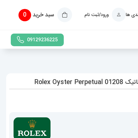
سبد خرید
0
ندی ها
ورود/ثبت نام
09129236225
Rolex Oy