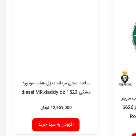
ساعت مچی مردانه دیزل هفت موتوره
مشکی diesel MR.daddy dz 1523
12,959,000
تومان
افزودن به سبد خرید
مارینر
هالک کوارتز استیل صفحه سبز 6626
Ro