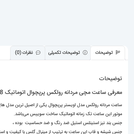
توضیحات
توضیحات تکمیلی
نظرات (0)
توضیحات
معرفی ساعت مچی مردانه رولکس پرپچوال اتوماتیک 01208 Rolex Oyster Perpetual
ساعت مردانه رولکس مدل اویستر پرپچوال یکی از اصیل ترین مدل های خ
موتور این ساعت تک زمانه اتوماتیک ساخت سوییس می‌باشد.
جنس بند نیز استینلس استیل ضد رنگ و ضد حساسیت بوده ،
جنس شیشه و قاب این ساعت به ترتیب از مینرال گلس با کیفیت و ا