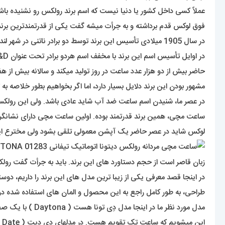
فوق لوکس قدم برداشته و به جرأت میشه گفت یکی از قدرتمندترین بر
در سال 1905 میلادی تأسیس این برند توسط دو برادر ناتنی در شهر لندن انجام شده. آقایان آلفرد دیویس ( Alfred Davis ) و هانس ویلسدورف ( Hans Wilsdorf ).
در اوایل تأسیس اسم این برند با مخفف اسم هردو برادر تحت عنوان W&D عنوان میشد اما سه سال بعد از تأسیس با انتخاب اسم رولکس (
حاضر بیش از دو هزار عدد ساعت در روز تولید میکند و سالانه بیش از هفت
مشهور بودن این برند دلایل بسیار دارد، اما اگر بخواهیم بطور خلاصه به
ساعت مچی، همین برند قدرتمند بوده. اولین ساعت مچی دارای نشانگر تق
لوکس شاید در عصر حاضر یک آپشن معمولی تلقی بشود ولی مخترع این
زبان قاصر است از حجم دستاورد های این برند. باید به جرأت گفت 
در اینجا قصد معرفی یکی از زیبا ترین مدل های این برند را داریم،
طراحی، به طور کامل راجع به این محصول و المان های استفاده شده در
مدل مورد نظر م