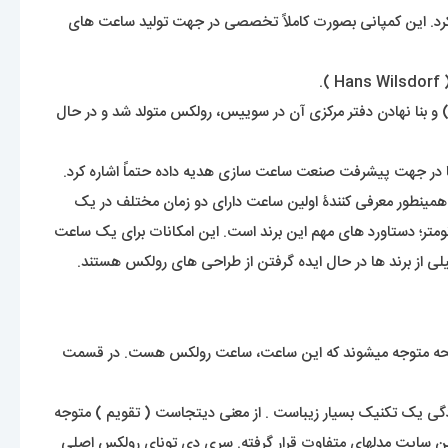
اشد. یک برند شناخته شده با قدمتی حدود 120 سال که نمیشود اسم آنرا انکار کرد. این کمپانی بصورت کاملاً تخصصی در جهت تولید ساعت های
 و بنا نهادن دفتر مرکزی آن در سوییس، رولکس متولد شد و در حال
ه دنیا در جهت پیشرفت صنعت ساعت سازی هدیه داده حتماً اشاره کرد.
ید عادی باشد. ولی این رولکس بود که اولین ساعت ضد آب جهان با عنوان اویستر ( Oyster ) معرفی کرد. همینطور معرفی کنندۀ اولین ساعت دارای دو زمان مختلف در یک
نومتر؛ دستاورد های مهم این برند است. این امکانات برای یک ساعت
از برند ها در حال ایده گرفتن از طراحی های رولکس هستند.
 به صفحه متوجه میشوند که این ساعت، ساعت رولکس هست. در قسمت
وی محصولاتش در عین سادگی یک تکنیک بسیار زیباست . از معنی دیتجاست ( تقویم ) متوجه
ی هفته را مشاهده میکنید که در همین سایت مدلهای متفاوت قرار گرفته. سری دی تونای رولکس اصلی