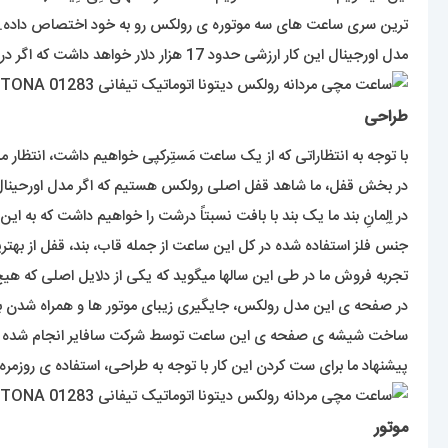
ترین سری ساعت های سه موتوره ی رولکس رو به خود اختصاص داده.
مدل اورجینال این کار ارزشی حدود 17 هزار دلار خواهد داشت که اگر در متریال از طلا یا فلز خاص استفاده بشود ارزشی بیشتر از این عدد خواهد داشت.
طراحی
با توجه به انتظاراتی که از یک ساعت مَستِرکپی خواهیم داشت، انتظار می
در بخش قفل، ما شاهد قفل اصلی رولکس هستیم که اگر مدل اورحینال ا
در اِلِمانِ بند ما یک بند با بافت نسبتاً درشت را خواهیم داشت که به این نوع بند اصطلاحاً اویستر (Oyster) هم گفته میشود. بندی که 
جنس فلز استفاده شده در کل این ساعت از جمله قاب، بند، قفل از بهت
تجربه فروش ما در طی این سالها میگوید که یکی از دلایل اصلی که هیچ
در صفحه ی این مدل رولکس، جایگیری زیبای موتور ها و همراه شدن با 
ساخت شیشه ی صفحه ی این ساعت توسط شرکت سافایر انجام شده 
پیشنهاد ما برای ست کردن این کار با توجه به طراحی، استفاده ی روز
موتور