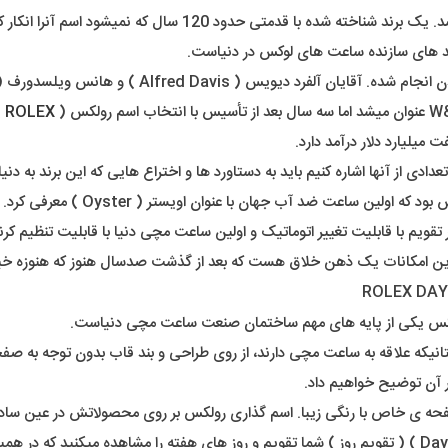
عملاً کسی داخل کشور یا دنیا نیست که اسم برند رولکس رو نشنیده ب
ند های سازنده ساعت های لوکس در دنیاست.
ROLEX
)
 میلیارد دلار درآمد دارد.
 تعدادی از آنها اشاره کنیم باید به دستاورد ها و اختراع هایی که این برند ب
در عصر ما، شنیدن اسم ساعت ضد آب شا
ویم با قابلیت تغییر اتوماتیک و اولین ساعت مچی دنیا با قابلیت تنظیم کر
 امکانات یک ذهن خلاق هست که بعد از گذشت صدسال هنوز که هنوزه خیلی 
رولکس یکی از پایه های مهم ساختمان صنعت ساعت مچی دنیاست.
 دوستانیکه علاقه به ساعت مچی دارند، از روی طراحی و بند قاب بدون توجه
 آن توضیح خواهیم داد.
ا در اینجا مدل دِی تونا هست ( Daytona ) با یک صفحه ی خاص با رنگی زیبا. اسم گذاری رولکس بر ر
این میشویم که ساعت تک تقویم هست. در مدلهای دِی دِیت ( Day Date ) ( تقویم روز ) شما تقویم و روز ها