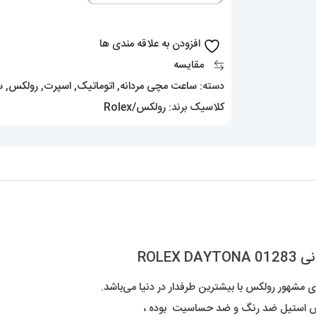
اتوماتیک
تیفانی
افزودن به علاقه مندی ها
01283
مقایسه
ROLEX
دسته:
ساعت مچی مردانه
,
اتوماتیک
,
اسپرت
,
رولکس
,
س
DAYTONA
کلاسیک
برند:
رولکس/Rolex
عدد
ROLE
 مشهور رولکس با بیشترین طرفدار در دنیا می‌باشد.
نلس استیل ضد رنگ و ضد حساسیت بوده ،