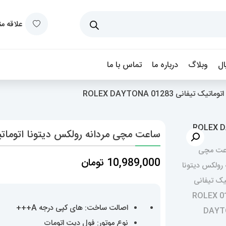
علاقه م
ل
وبلاگ
درباره ما
تماس با ما
نی 01283 ROLEX DAYTONA
ساعت مچی مردانه رولکس دیتونا اتوماتیک تیفانی 01283 
10,989,000
تومان
اصالت ساخت: های کپی درجه A+++
نوع موتور: فول دیت اتومات