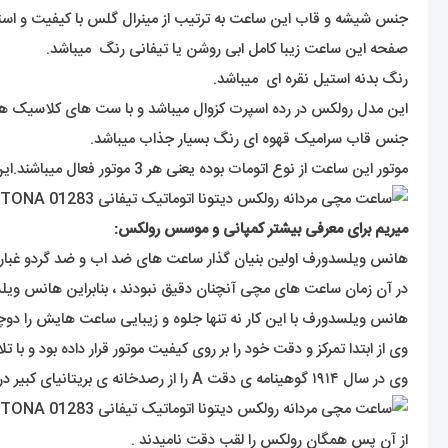
جنس شیشه و قاب این ساعت به ترتیب از مینرال گلس با کیفیت و ا
صفحه این ساعت زیبا کامل ابی روشن یا تیفانی رنگ میباشد.
رنگ بدنه استیل نقره ای میباشد.
این مدل رولکس در رده اسپرت کزوال میباشد و با ست های کلاسیک ه
جنس قاب سرامیک قهوه ای رنگ بسیار جذاب میباشد.
موتور این ساعت از نوع اتومات بوده یعنی هر 3 موتور فعال میباشند.این مدل استیل قابلیت تعویض با بند رابر یا چرم مخصوص همین ساعت رو هم دارد.
میریم برای معرفی بیشتر کمپانی و موسس رولکس:
هانس ویلسدورف اولین بنیان گذار ساعت های ضد اب و ضد گردو غبار بود ک در سن ۲۴ سالگی سال ۱۹۰۵ یک شرکت تولید و توسعه انواع ساعت های مچی 
در آن زمان ساعت های مچی آنچنان دقیق نبودند ، بنابراین هانس و
هانس ویلسدورف با این کار نه تنها جلوه و زیبایی ساعت هایش را دوچند
وی از ابتدا تمرکز و دقت خود را بر روی کیفیت موتور قرار داده بود و با تلاش های مستمر در سال ۱۹۱۰ گواهینامه ی دقت کرونومتریک ر
وی در سال ۱۹۱۴ گوهینامه ی دقت A را از رصدخانه ی بریتانیای کبیر دریافت کرد .
از آن پس همگان رولکس را لقب دقت نامیدند .