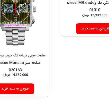
صفحه مشکی diesel MR.daddy dz
01010
12,949,000
تومان
افزودن به سبد خرید
ساعت مچی مردانه تگ هویر مونا
صفحه سبز er Monaco
020163
14,689,000
تومان
افزودن به سبد خرید