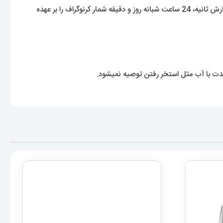
در قلب این ساعت زیبا یک موتور اتومات قرار گرفته که انرژی خود را از حرکت دست و کوک کردن تأمین میکند. موتور های داخل صفحه وظیفه ی شمارش ثانیه، 24 ساعت شبانه روز و دقیقه شمار کرنوگراف را بر عهده
دت با آب مثل استخر رفتن توصیه نمیشود.
ساعت مچی مردانه مدل بیگ بنگ هابلوت
کهکشانی 6633 Hublot big bang