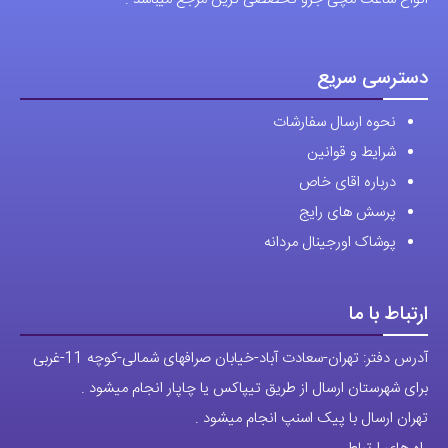
دسترسی سریع
نحوه ارسال سفارشات
شرایط و قوانین
درباره اقای خاص
پرسش های رایج
پوشاک اورجینال مردانه
ارتباط با ما
آدرس دفتر: تهران-سعادت آباد-خیابان صرافهای شمالی-کوچه 11-غربی
برای شهرستان ارسال از طریق تیپاکس یا چاپار انجام میشود .
تهران ارسال با پیک اسنپ انجام میشود .
راه های ارتباطی
شماره تماس مستقیم :
09129236225
شماره تماس ثابت:
26746972
-021