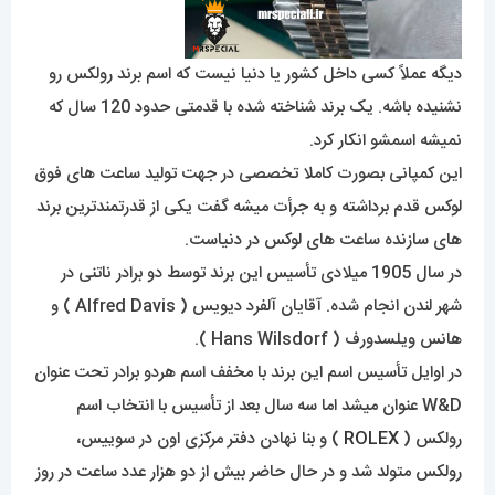
دیگه عملاً کسی داخل کشور یا دنیا نیست که اسم برند رولکس رو
نشنیده باشه. یک برند شناخته شده با قدمتی حدود 120 سال که
نمیشه اسمشو انکار کرد.
این کمپانی بصورت کاملا تخصصی در جهت تولید ساعت های فوق
لوکس قدم برداشته و به جرأت میشه گفت یکی از قدرتمندترین برند
های سازنده ساعت های لوکس در دنیاست.
در سال 1905 میلادی تأسیس این برند توسط دو برادر ناتنی در
شهر لندن انجام شده. آقایان آلفرد دیویس ( Alfred Davis ) و
هانس ویلسدورف ( Hans Wilsdorf ).
در اوایل تأسیس اسم این برند با مخفف اسم هردو برادر تحت عنوان
W&D عنوان میشد اما سه سال بعد از تأسیس با انتخاب اسم
رولکس (
ROLEX
) و بنا نهادن دفتر مرکزی اون در سوییس،
رولکس متولد شد و در حال حاضر بیش از دو هزار عدد ساعت در روز