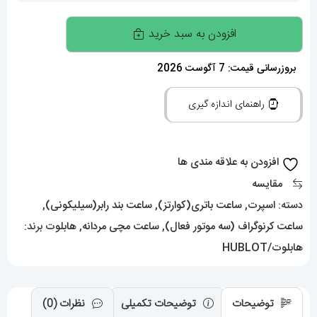
ساعت
افزودن به سبد خرید
مچی
مردانه
بروزرسانی قیمت: 7 آگوست 2026
هابلوت
راهنمای اندازه گیری
کرنوگراف
01413
HUBLOT
افزودن به علاقه مندی ها
BIG
مقایسه
BANG
دسته:
اسپرت
,
ساعت باتری(کوارتز)
,
ساعت بند رابر(سیلیکونی)
,
عدد
ساعت کرنوگراف (سه موتور فعال)
,
ساعت مچی مردانه
,
هابلوت
برند:
هابلوت/HUBLOT
توضیحات
توضیحات تکمیلی
نظرات (0)