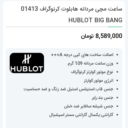
ساعت مچی مردانه هابلوت کرنوگراف 01413
HUBLOT BIG BANG
8,589,000
تومان
اصالت ساخت:های کپی درجه A+++
وزن:ساعت مردانه 109 گرم
نوع موتور:کوارتز کرنوگراف
انرژی موتور:کوارتز
جنس قاب:استینلس استیل ضد زنگ و ضد حساسیت
جنس بند:رابر
جنس شیشه:سافایر ضد خش
گارانتی:یکسال گارانتی مستر اسپشیال