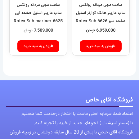
با (مستر اسپشیال) تجربه‌ای جدید از خرید را تجربه کنید.
فروشگاه اقای خاص با بیش از 20 سال سابقه درخشان در زمینه فروش
انواع ساعت مچی جزو تخصصی ترین مرجع میباشد .
دسترسی سریع
نحوه ارسال سفارشات
شرایط و قوانین
درباره اقای خاص
پرسش های رایج
پوشاک اورجینال مردانه
ارتباط با ما
آدرس دفتر: تهران-سعادت آباد-خیابان صرافهای شمالی-کوچه 11-غربی