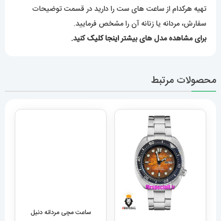
ساعت مچی مردانه دنیل
ولینگتون 2260 Daniel
ساعت سیکو مردانه اتوماتیک
Wellington
021310 SEIKO SRPE39K1
5,889,000
تومان
23,289,000
تومان
افزودن به سبد خرید
افزودن به سبد خرید