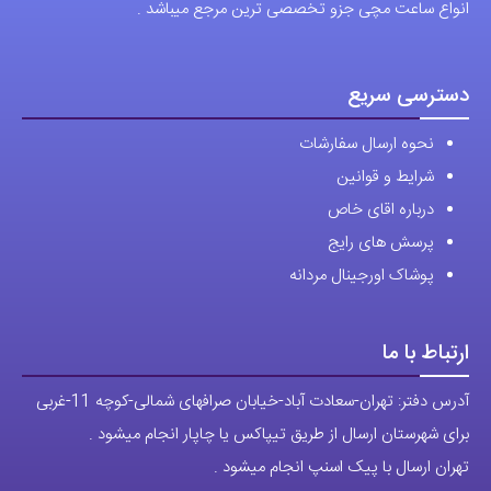
برای شهرستان ارسال از طریق تیپاکس یا چاپار انجام میشود .
تهران ارسال با پیک اسنپ انجام میشود .
راه های ارتباطی
شماره تماس مستقیم :
09129236225
شماره تماس ثابت:
26746972
-021
تلگرام
پیج ساعت
مجوزها