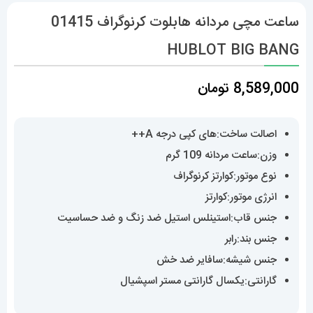
ساعت مچی مردانه هابلوت کرنوگراف 01415
HUBLOT BIG BANG
8,589,000
تومان
اصالت ساخت:های کپی درجه A++
وزن:ساعت مردانه 109 گرم
نوع موتور:کوارتز کرنوگراف
انرژی موتور:کوارتز
جنس قاب:استینلس استیل ضد زنگ و ضد حساسیت
جنس بند:رابر
جنس شیشه:سافایر ضد خش
گارانتی:یکسال گارانتی مستر اسپشیال