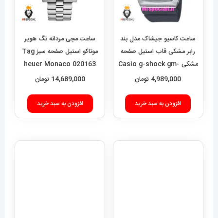
ساعت کاسیو جیشاک مدل بند
ساعت مچی مردانه تگ هویر
رابر مشکی قاب استیل صفحه
موناکو استیل صفحه سبز Tag
مشکی Casio g-shock gm-
heuer Monaco 020163
2100 021462
4,989,000
تومان
14,689,000
تومان
افزودن به سبد خرید
افزودن به سبد خرید