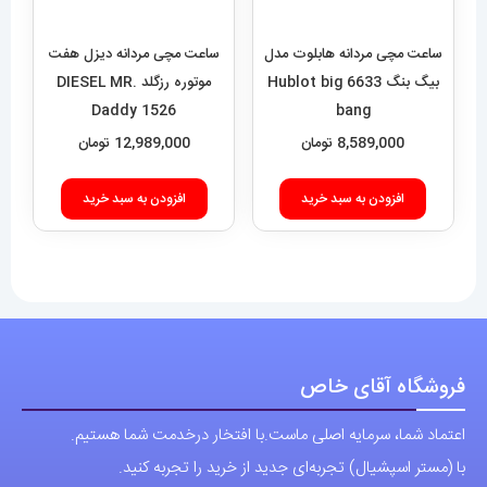
ساعت مچی مردانه هابلوت مدل
ساعت مچی مردانه دیزل هفت
بیگ بنگ 6633 Hublot big
موتوره رزگلد DIESEL MR.
Daddy 1526
bang
8,589,000
تومان
12,989,000
تومان
افزودن به سبد خرید
افزودن به سبد خرید
فروشگاه آقای خاص
اعتماد شما، سرمایه اصلی ماست.با افتخار درخدمت شما هستیم.
با (مستر اسپشیال) تجربه‌ای جدید از خرید را تجربه کنید.