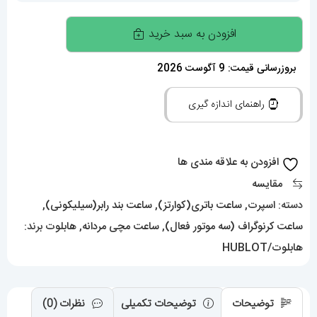
ساعت
افزودن به سبد خرید
مچی
مردانه
بروزرسانی قیمت: 9 آگوست 2026
هابلوت
راهنمای اندازه گیری
کرنوگراف
01415
HUBLOT
افزودن به علاقه مندی ها
BIG
مقایسه
BANG
دسته:
اسپرت
,
ساعت باتری(کوارتز)
,
ساعت بند رابر(سیلیکونی)
,
عدد
ساعت کرنوگراف (سه موتور فعال)
,
ساعت مچی مردانه
,
هابلوت
برند:
هابلوت/HUBLOT
توضیحات
توضیحات تکمیلی
نظرات (0)