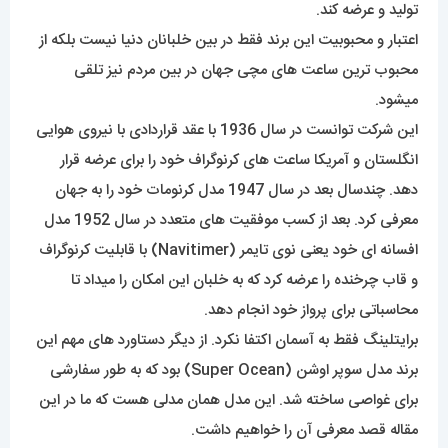
معرفی کرد. بعد از کسب موفقیت های متعدد در سال 1952 مدل
افسانه ای خود یعنی نوی تایمر (Navitimer) با قابلیت کرنوگراف
و قاب چرخنده را عرضه کرد که به خلبان این امکان را میداد تا
محاسباتی برای پرواز خود انجام دهد.
برایتلینگ فقط به آسمان اکتفا نکرد. از دیگر دستاورد های مهم این
برند مدل سوپر اوشن (Super Ocean) بود که به طور سفارشی
برای غواصی ساخته شد. این مدل همان مدلی هست که ما در این
مقاله قصد معرفی آن را خواهیم داشت.
در ابتکاری بسیار هوشمندانه در سال 1995 برایتلینگ موفق به
ساخت ساعتی الکترونیکی با قابلیت تشخیص فرکانس دوگانه شد.
پنج سال بعد این کمپانی موفق شد تا تمام ساعت های خود از
فیلتر گواهینامۀ COSC رد کند که مبین بر دقت و دوام این
ساعتهاست. قیمت تقریبی محصولات برایتلینگ از 10هزار دلار آغاز
خواهد شد. مشخص است که این برند با نوآوری ها و اختراعات