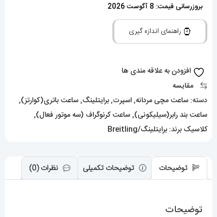
مردانه
بروزرسانی قیمت: 8 آگوست 2026
برایتلینگ
راهنمای اندازه گیری
بند
رابر
BREITLING
افزودن به علاقه مندی ها
01342
مقایسه
عدد
دسته:
ساعت مچی مردانه
,
اسپرت
,
برایتلینگ
,
ساعت باتری(کوارتز)
,
ساعت بند رابر(سیلیکونی)
,
ساعت کرنوگراف (سه موتور فعال)
,
کلاسیک
برند:
برایتلینگ/Breitling
توضیحات
توضیحات تکمیلی
نظرات (0)
توضیحات