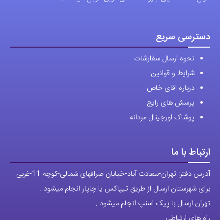
آدرس دفتر: تهران-سعادت آباد-خیابان صرافهای شمالی-کوچه 11-غربی
برای شهرستان ارسال از طریق تیپاکس یا چاپار انجام میشود .
تهران ارسال با پیک اسنپ انجام میشود .
راه های ارتباطی
شماره تماس مستقیم :
09129236225
شماره تماس ثابت:
26746972
-021
تلگرام
پیج ساعت
مجوزها