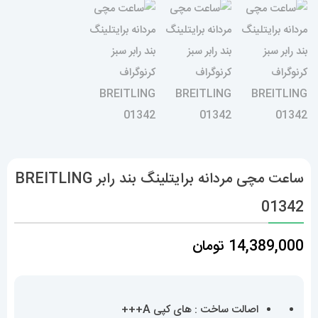
ساعت مچی مردانه برایتلینگ بند رابر BREITLING
01342
14,389,000
تومان
اصالت ساخت : های کپی A+++