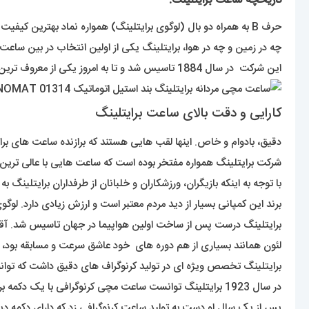
تاریخچه ساعت برایتلینگ:
حرف B به همراه دو بال (لوگوی برایتلینگ) همواره نماد بهترین کیفیت در بین ساعت ها بوده است. نسل های زیادی از خلبانان از ساعت های با کیفیت این کمپانی استفاده کرده اند.
چه در زمین و چه در هوا، برایتلینگ یکی از اولین انتخاب در بین ساع
این شرکت در سال 1884 تاسیس شد و تا به امروز یکی از معروف ترین برندهای سوییسی ساعت مچی در دنیا بوده است.
کارایی و دقت بالای ساعت برایتلینگ
دقیق، بادوام و خاص. اینها لقب هایی هستند که برازنده ساعت های برا
شرکت برایتلینگ همواره مفتخر بوده است که ساعت هایی با عالی ترین ک
با توجه به اینکه بازیگران، ورزشکاران و خلبانان از طرفداران برایتلینگ ب
برند این کمپانی بسیار از دید مردم معتبر است و ارزش زیادی دارد. لوگ
برایتلینگ درست پس از ساخت اولین هواپیما در جهان تاسیس شد. آقای لئون برایتلینگ موسس این شرکت است 
لئون همانند بسیاری از هم دوره های خود عاشق سرعت و مسابقه بود،
برایتلینگ تخصص ویژه ای در تولید کرنوگراف های دقیق داشت که توان
در سال 1923 برایتلینگ توانست ساعت مچی کرنوگرافی با یک دکمه برای شروع کار کرنومتر تولید کند.
پس از یک سال او دست به تولید ساعت کرنوگرافی زد که دارای دکمه دیگر