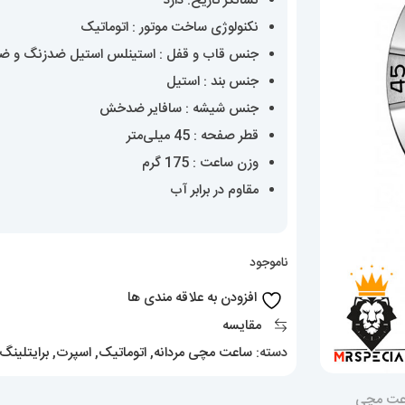
نشانگر تاریخ: دارد
نکنولوژی ساخت موتور : اتوماتیک
جنس قاب و قفل : استینلس استیل ضدزنگ و 
جنس بند : استیل
جنس شیشه : سافایر ضدخش
قطر صفحه : 45 میلی‌متر
وزن ساعت : 175 گرم
مقاوم در برابر آب
ناموجود
افزودن به علاقه مندی ها
مقایسه
دسته:
ساعت مچی مردانه
,
اتوماتیک
,
اسپرت
,
برایتلینگ