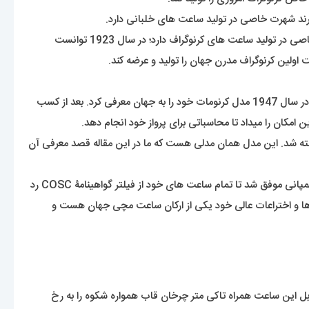
حرف B همراه دو بال در لوگوی این برند مشهود بر این است که این کمپانی در بین خلبانان و فضانوردان جایگاه ویژه ای دارد. این کمپانی تخصص خاصی در تولید ساعت های کرنوگراف دارد؛ در سال 1923 توانست
اولین کرنوگراف مدرن جهان را تولید و عرضه کند.
این شرکت توانست در سال 1936 با عقد قراردادی با نیروی هوایی انگلستان و آمریکا ساعت های کرنوگراف خود را برای عرضه قرار دهد. چندسال بعد در سال 1947 مدل کرنومات خود را به جهان معرفی کرد. بعد از کسب
سوپر اوشن (Super Ocean) بود که به طور سفارشی برای غواصی ساخته شد. این مدل همان مدلی هست که ما در این مقاله قصد معرفی آن
در ابتکاری بسیار هوشمندانه در سال 1995 برایتلینگ موفق به ساخت ساعتی الکترونیکی با قابلیت تشخیص فرکانس دوگانه شد. پنج سال بعد این کمپانی موفق شد تا تمام ساعت های خود از فیلتر گواهینامۀ COSC رد
اهد شد. مشخص است که این برند با نوآوری ها و اختراعات عالی خود یکی از ارکان ساعت مچی جهان هست و
این ساعت همراه تاکی متر چرخان قاب همواره شکوه را به رخ