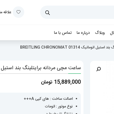
علاقه م
ل
وبلاگ
درباره ما
تماس با ما
ماتیک BREITLING CHRONOMAT 01314
ساعت مچی مردانه برایتلینگ بند استیل اتوماتیک NOMAT 01314
15,889,000
تومان
اصالت ساخت : های کپی A+++
نوع موتور : اتومات