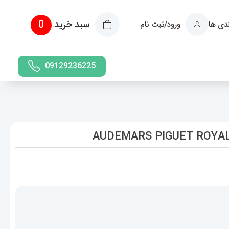
سبد خرید
0
ندی ها
ورود/ثبت نام
09129236225