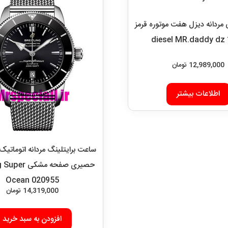
ساعت برایتلینگ مردانه اتوماتیک 
حصیری صفحه مشکی
Ocean 020955
14,319,000
تومان
افزودن به سبد خرید
ع
ارتباط با ما
 سفارشات
آدرس دفتر: تهران-سعادت آباد-خیابان
نین
شمالی-کوچه 11-غربی
ی خاص
برای شهرستان ارسال از طریق تیپاکس ی