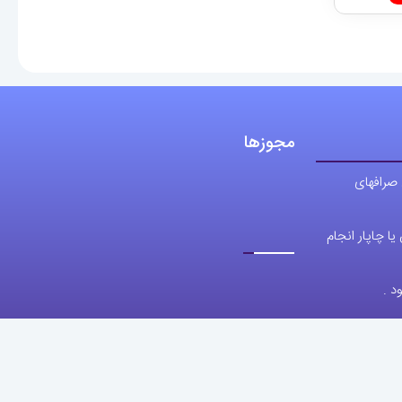
د .
09