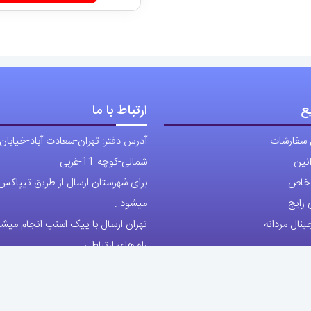
رایج
میشود .
نال مردانه
تهران ارسال با پیک اسنپ انجام میشو
راه های ارتباطی
شماره تماس مستقیم :
129236225
شماره تماس ثابت:
26746972
-021
تلگرام
پیج ساعت
تمام حقوق مادی و معنوی این وبسایت متعلق به فروشگاه آقای خاص می باشد.