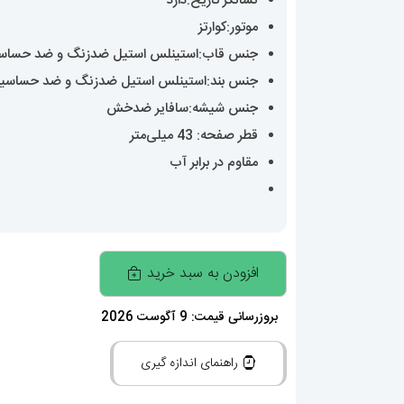
نشانگر تاریخ:دارد
موتور:کوارتز
جنس قاب:استینلس استیل ضدزنگ و ضد حساس
جنس بند:استینلس استیل ضدزنگ و ضد حساسی
جنس شیشه:سافایر ضدخش
قطر صفحه: 43 میلی‌متر
مقاوم در برابر آب
ساعت
افزودن به سبد خرید
مچی
مردانه
بروزرسانی قیمت: 9 آگوست 2026
اودمار
راهنمای اندازه گیری
پیگه
AUDEMARS