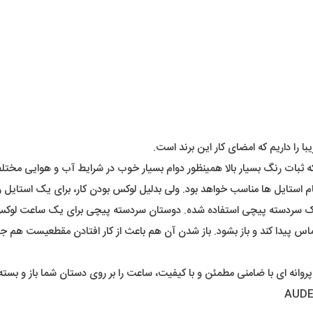
م استایل ها مناسب خواهد بود. ولی بدلیل لوکس بودن کار، برای یک استایل
 یک سردسته پیچی استفاده شده. دوستان سردسته پیچی برای یک ساعت لوکس ب
س پیدا کند و باز بشود. باز شدن آن هم باعث از کار افتادن مقطعیست هم جل
انه ای با ضامنی مطمئن و با کیفیت، ساعت را بر روی دستان شما باز و بسته 
 زمان از باتری دریافت می‌کند. سه عدد موتور داخل صفحه با موتور اصلی سا
ی داخل صفحه شامل ثانیه شماری جدا از کرنوگراف، نمایش 24ساعت شبانه روز و همینطور دقیقه شمار کرنو
آبی این ساعت اودمار پیگه همانند تمامی ساعت های های کپی، در حد دست شس
اسپشیالمدلهای متفاوت را مشاهده و خریداری کنید.