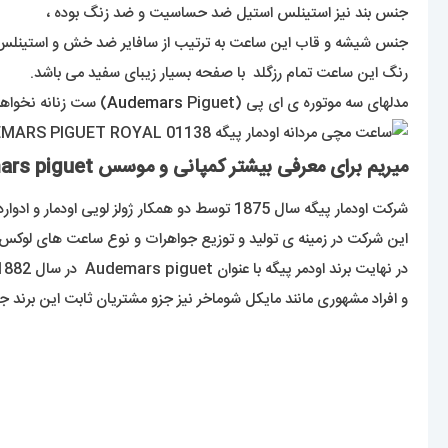
جنس بند نیز استینلس استیل ضد حساسیت و ضد زنگ بوده ،
جنس شیشه و قاب این ساعت به ترتیب از سافایر ضد خش و استینل
رنگ این ساعت تمام رزگلد با صفحه بسیار زیبای سفید می باشد.
مدلهای سه موتوره ی ای پی (
Piguet) ست زنانه نخواهند داشت و مناسب آقایون خاص پسند است.
Audemars
میریم برای معرفی بیشتر کمپانی و موسس audemars piguet :
شرکت اودمار پیگه سال 1875 توسط دو همکار ژولز لویی اودمار و ادوارد اوگوسته پیگه که هر دو در ساخت ساعت و اجزای آن تخصص بسیار داشتند تاسیس شد که دفتر مرکزی این برند در سوئیس می باشد .
این شرکت در زمینه ی تولید و توزیع جواهرات و نوع ساعت های لوکس فعالیت دارد . این کمپانی امروزه دارای 1100 نفر کا
در نهایت برند اودمر پیگه با عنوان Audemars piguet در سال 1882 ثبت شده است و اولین ساعت مچی اودمر پیگه در سال 1889 به بازار عرضه گردید .
و افراد مشهوری مانند مایکل شوماخر نیز جزو مشتریان ثابت این برند جذاب و دوست داشتن
طراحی
در طراحی این ساعت جذاب همانند مدل تک مونوره، یک قاب منتظم زیبا 
در قاب و بدنه ی ساعت از یک استیل بسیار با کیفیت بهره گرفته شده ک