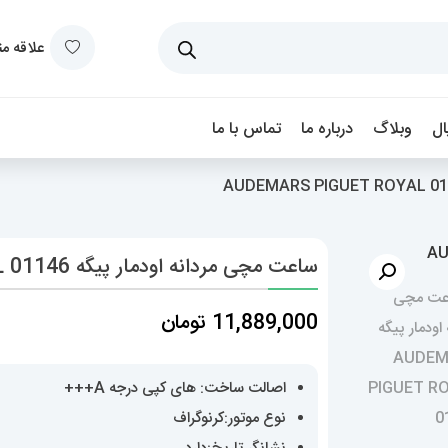
علاقه م
ل
وبلاگ
درباره ما
تماس با ما
ساعت مچی مردانه اودمار پیگه AUDEMARS PIGUET ROYAL 01146
11,889,000
تومان
اصالت ساخت: های کپی درجه A+++
نوع موتور:کرنوگراف