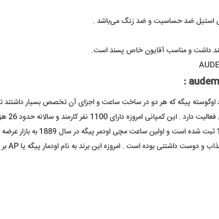
س استیل ضد حساسیت و ضد زنگ می‌باشد .
رمند و سالانه حدود 26 هزار عدد ساعت مچی تولید و توزیع میکنند .
ی بوده است . امروزه این برند به نام اودمار پیگه یا AP بر سر زبان ها افتاده است .
را داریم که امضای کار این برند است.
ه ثبات رنگ بسیار بالا همینظور دوام بسیار خوب در شرایط آب و هوایی مختلف 