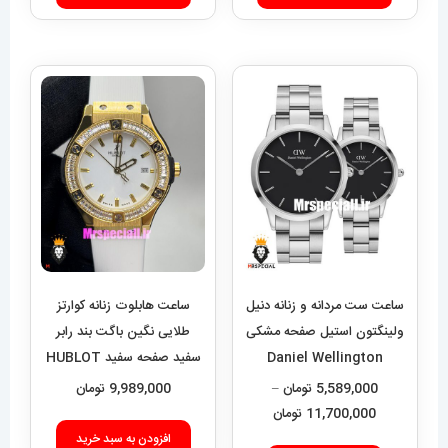
ساعت ست مردانه و زنانه دنیل
ساعت هابلوت زنانه کوارتز
ولینگتون استیل صفحه مشکی
طلایی نگین باگت بند رابر
Daniel Wellington
سفید صفحه سفید HUBLOT
BIG BANG 020992
020551
5,589,000
تومان
–
9,989,000
تومان
محدوده
11,700,000
تومان
قیمت:
افزودن به سبد خرید
این