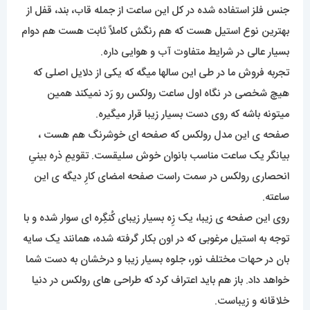
جنس فلز استفاده شده در کل این ساعت از جمله قاب، بند، قفل از
بهترین نوع استیل هست که هم رنگش کاملاً ثابت هست هم دوام
بسیار عالی در شرایط متفاوت آب و هوایی داره.
تجربه فروش ما در طی این سالها میگه که یکی از دلایل اصلی که
هیچ شخصی در نگاه اول ساعت رولکس رو رَد نمیکند همین
میتونه باشه که روی دست بسیار زیبا قرار میگیره.
صفحه ی این مدل رولکس که صفحه ای خوشرنگ هم هست ،
بیانگر یک ساعت مناسب بانوان خوش سلیقست. تقویمِ ذره بینیِ
انحصاری رولکس در سمت راست صفحه امضای کارِ دیگه ی این
ساعته.
روی این صفحه ی زیبا، یک زِه بسیار زیبای کُنگِره ای سوار شده و با
توجه به استیل مرغوبی که در اون بکار گرفته شده، همانند یک سایه
بان در حهات مختلف نور، جلوه بسیار زیبا و درخشان به دست شما
خواهد داد. باز هم باید اعتراف کرد که طراحی های رولکس در دنیا
خلاقانه و زیباست.