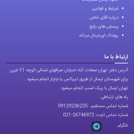
شوند
شرایط و قوانین
درباره اقای خاص
پرسش های رایج
پوشاک اورجینال مردانه
ارتباط با ما
آدرس دفتر: تهران-سعادت آباد-خیابان صرافهای شمالی-کوچه 11-غربی
برای شهرستان ارسال از طریق تیپاکس یا چاپار انجام میشود .
تهران ارسال با پیک اسنپ انجام میشود .
راه های ارتباطی
شماره تماس مستقیم :
09129236225
شماره تماس ثابت:
26746972
-021
تلگرام