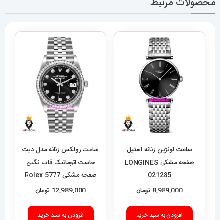
محصولات مرتبط
ساعت لونژین زنانه استیل
ساعت رولکس زنانه مدل دیت
صفحه مشکی LONGINES
جاست اتوماتیک قاب نگین
021285
صفحه مشکی 5777 Rolex
Datejust
8,989,000
تومان
12,989,000
تومان
افزودن به سبد خرید
افزودن به سبد خرید