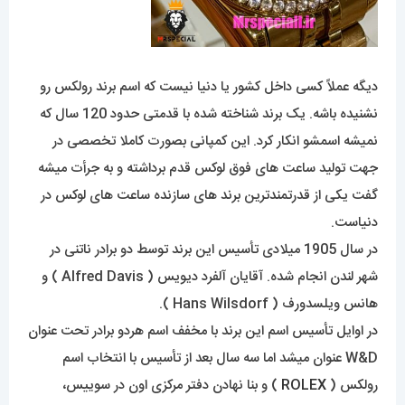
دیگه عملاً کسی داخل کشور یا دنیا نیست که اسم برند رولکس رو
نشنیده باشه. یک برند شناخته شده با قدمتی حدود 120 سال که
نمیشه اسمشو انکار کرد. این کمپانی بصورت کاملا تخصصی در
جهت تولید ساعت های فوق لوکس قدم برداشته و به جرأت میشه
گفت یکی از قدرتمندترین برند های سازنده ساعت های لوکس در
دنیاست.
در سال 1905 میلادی تأسیس این برند توسط دو برادر ناتنی در
شهر لندن انجام شده. آقایان آلفرد دیویس ( Alfred Davis ) و
هانس ویلسدورف ( Hans Wilsdorf ).
در اوایل تأسیس اسم این برند با مخفف اسم هردو برادر تحت عنوان
W&D عنوان میشد اما سه سال بعد از تأسیس با انتخاب اسم
رولکس (
ROLEX
) و بنا نهادن دفتر مرکزی اون در سوییس،