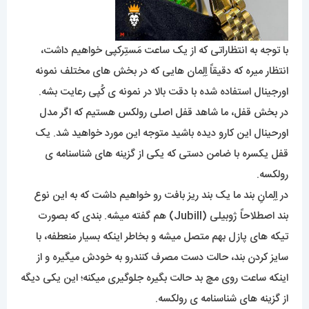
با توجه به انتظاراتی که از یک ساعت مَستِرکپی خواهیم داشت،
انتظار میره که دقیقاً اِلِمان هایی که در بخش های مختلف نمونه
اورجینال استفاده شده با دقت بالا در نمونه ی کُپی رعایت بشه.
در بخش قفل، ما شاهد قفل اصلی رولکس هستیم که اگر مدل
اورحینال این کارو دیده باشید متوجه این مورد خواهید شد. یک
قفل یکسره با ضامن دستی که یکی از گزینه های شناسنامه ی
رولکسه.
در اِلِمانِ بند ما یک بند ریز بافت رو خواهیم داشت که به این نوع
بند اصطلاحاً ژوبیلی (Jubill) هم گفته میشه. بندی که بصورت
تیکه های پازل بهم متصل میشه و بخاطر اینکه بسیار منعطفه، با
سایز کردن بند، حالت دست مصرف کنندرو به خودش میگیره و از
اینکه ساعت روی مچ بد حالت بگیره جلوگیری میکنه؛ این یکی دیگه
از گزینه های شناسنامه ی رولکسه.