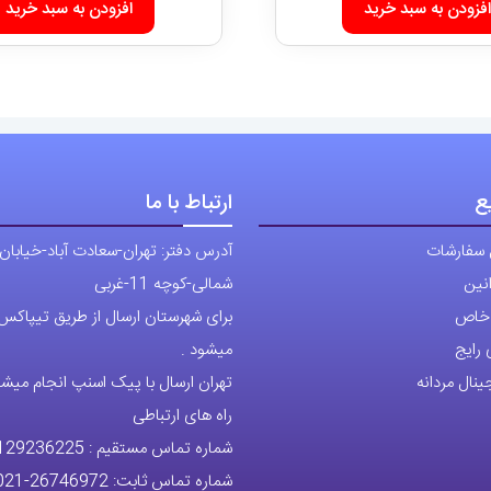
افزودن به سبد خرید
افزودن به سبد خرید
ع
ارتباط با ما
 سفارشات
آدرس دفتر: تهران-سعادت آباد-خیابان
نین
شمالی-کوچه 11-غربی
ی خاص
برای شهرستان ارسال از طریق تیپاکس ی
رایج
میشود .
نال مردانه
تهران ارسال با پیک اسنپ انجام میشو
راه های ارتباطی
شماره تماس مستقیم :
129236225
شماره تماس ثابت:
26746972
-021