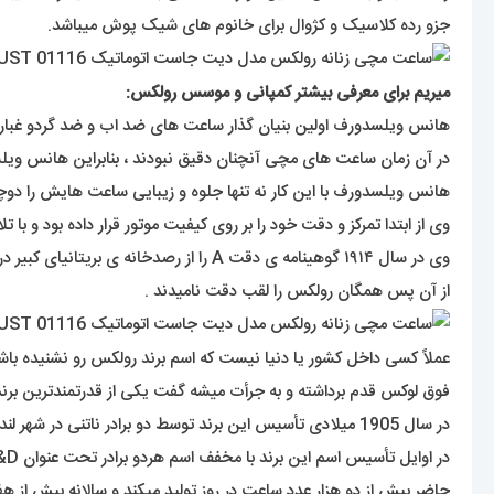
جزو رده کلاسیک و کژوال برای خانوم های شیک پوش میباشد.
میریم برای معرفی بیشتر کمپانی و موسس رولکس:
هانس ویلسدورف اولین بنیان گذار ساعت های ضد اب و ضد گردو غبار بود ک در سن ۲۴ سالگی سال ۱۹۰۵ یک شرکت تولید و توسعه انواع ساعت های مچی 
در آن زمان ساعت های مچی آنچنان دقیق نبودند ، بنابراین هانس و
هانس ویلسدورف با این کار نه تنها جلوه و زیبایی ساعت هایش را دوچند
وی از ابتدا تمرکز و دقت خود را بر روی کیفیت موتور قرار داده بود و با تلاش های مستمر در سال ۱۹۱۰ گواهینامه ی دقت کرونومتریک ر
وی در سال ۱۹۱۴ گوهینامه ی دقت A را از رصدخانه ی بریتانیای کبیر دریافت کرد .
از آن پس همگان رولکس را لقب دقت نامیدند .
فوق لوکس قدم برداشته و به جرأت میشه گفت یکی از قدرتمندترین بر
در سال 1905 میلادی تأسیس این برند توسط دو برادر ناتنی در شهر لندن انجام شده. آقایان آلفرد دیویس ( Alfred Davis ) و هانس ویلسدورف ( Hans Wilsdorf ).
در اوایل تأسیس اسم این برند با مخفف اسم هردو برادر تحت عنوان W&D عنوان میشد اما سه سال بعد از تأسیس با انتخاب اسم رولکس (
حاضر بیش از دو هزار عدد ساعت در روز تولید میکند و سالانه بیش از هفت