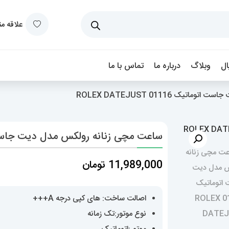
علاقه م
ل
وبلاگ
درباره ما
تماس با ما
ک 01116 ROLEX DATEJUST
ساعت مچی زنانه رولکس مدل دیت جاست اتوماتیک 1116
11,989,000
تومان
اصالت ساخت: های کپی درجه A+++
نوع موتور:تک زمانه