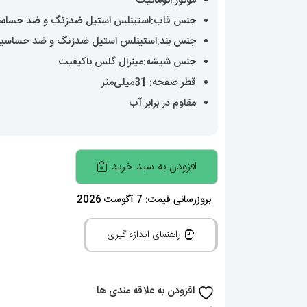
موتور:اتوماتیک
جنس قاب:استینلس استیل ضدزنگ و ضد حساس
جنس بند:استینلس استیل ضدزنگ و ضد حساسی
جنس شیشه:مینرال گلس باکیفیت
قطر صفحه: 31میلی‌متر
مقاوم در برابر آب
ساعت
افزودن به سبد خرید
مچی
زنانه
بروزرسانی قیمت: 7 آگوست 2026
رولکس
راهنمای اندازه گیری
مدل
دیت
جاست
افزودن به علاقه مندی ها
اتوماتیک