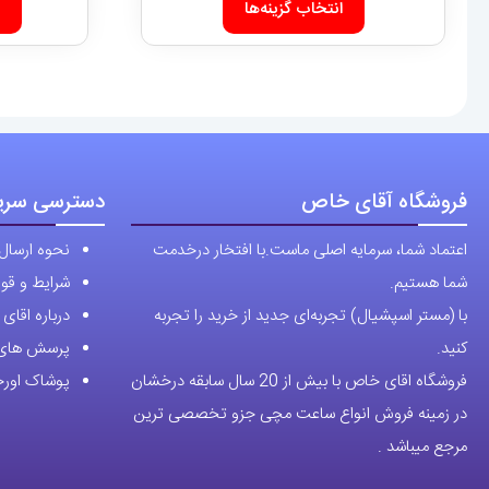
5,589,000 تومان
انتخاب گزینه‌ها
محصول
تا
دارای
11,700,000 تومان
انواع
مختلفی
می
باشد.
فروشگاه آقای خاص
دسترسی سری
گزینه
ها
اعتماد شما، سرمایه اصلی ماست.با افتخار درخدمت
نحوه ارسال
ممکن
شما هستیم.
شرایط و قوا
است
با (مستر اسپشیال) تجربه‌ای جدید از خرید را تجربه
درباره اقا
در
کنید.
پرسش های 
صفحه
فروشگاه اقای خاص با بیش از 20 سال سابقه درخشان
پوشاک اورجی
محصول
در زمینه فروش انواع ساعت مچی جزو تخصصی ترین
انتخاب
مرجع میباشد .
شوند