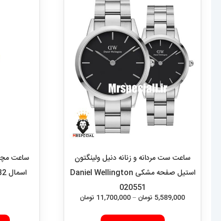
ساعت ست مردانه و زنانه دنیل ولینگتون
ساعت مچی ز
استیل صفحه مشکی Daniel Wellington
اسمال CARTIER PANTHRE 2532
020551
محدوده
5,589,000
تومان
–
11,700,000
تومان
قیمت:
این