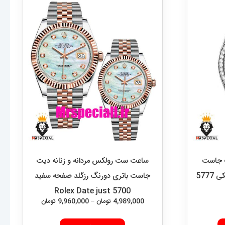
ت جاست
ساعت ست رولکس مردانه و زنانه دیت
اتوماتیک قاب نگین صفحه مشکی 5777
جاست باتری دورنگ رزگلد صفحه سفید
5700 Rolex Date just
محدوده
4,989,000
تومان
–
9,960,000
تومان
قیمت:
این