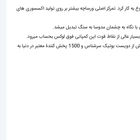
 این برند ایتالیایی در سال 1978 میلادی توسط جانی ورساچه شروع به کار کرد. تمرکز اصلی ورساچه بیشتر بر روی تولید اکسسوری های
 با نگاه به چشمان مدوسا به سنگ تبدیل میشد.
بسیار عالی از نقاط قوت این کمپانی فوق لوکس بحساب میرود.
این برند هنوز که هنوزه با تولید کیف ها و لباس های جذابش توجه طرفداران اکسسوری را به خود جلب میکند. این شرکت محصولات خود را توسط بیش از دویست بوتیک سرشناس و 1500 پخش کنندۀ معتبر در دنیا به