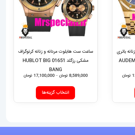
انه باتری
ساعت ست هابلوت مردانه و زنانه کرنوگراف
ابی 2215 AUDEMARS
مشکی رزگلد 01651 HUBLOT BIG
BANG
محدوده
محدوده
1
تومان
8,589,000
تومان
–
17,100,000
تومان
قیمت:
قیمت:
این
این
6,589,000 تومان
,589,000
انتخاب گزینه‌ها
محصول
محصول
تا
تا
دارای
دارای
13,100,000 تومان
17,100,000 تومان
انواع
انواع
مختلفی
مختلفی
می
می