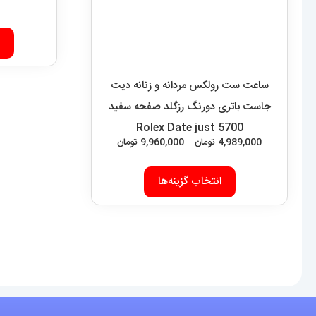
ساعت ست رولکس مردانه و زنانه دیت
جاست باتری دورنگ رزگلد صفحه سفید
5700 Rolex Date just
محدوده
4,989,000
تومان
–
9,960,000
تومان
قیمت:
این
4,989,000 تومان
انتخاب گزینه‌ها
محصول
تا
دارای
9,960,000 تومان
انواع
مختلفی
می
باشد.
گزینه