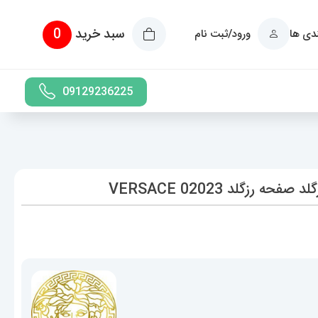
سبد خرید
0
ندی ها
ورود/ثبت نام
09129236225
زگلد 02023 VERSACE