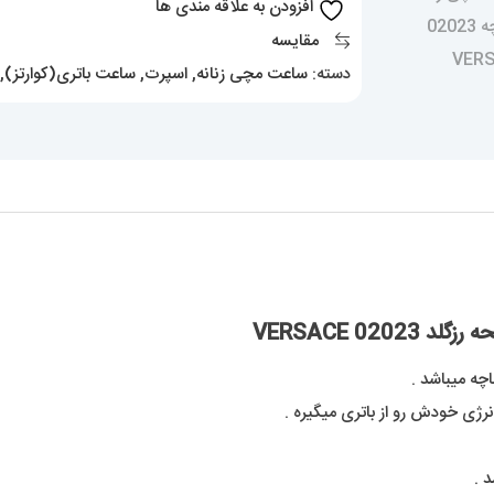
افزودن به علاقه مندی ها
صفحه
مقایسه
رزگلد
دسته:
ساعت مچی زنانه
,
اسپرت
,
ساعت باتری(کوارتز)
,
02023
VERSACE
عدد
0 VERSACE
چه میباشد .
نرژی خودش رو از باتری میگیره .
 .