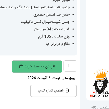
موتور: کوارتز
جنس قاب: استینلس استیل ضدزنگ و ضد حسا
جنس بند: استیل حصیری
جنس شیشه:مینرال گلس باکیفیت
قطر صفحه : 34 میلی‌متر
وزن ساعت : 105 گرم
مقاوم در برابر آب
ساعت
افزودن به سبد خرید
مچی
زنانه
بروزرسانی قیمت: 6 آگوست 2026
ورساچه
راهنمای اندازه گیری
بند
حصیری
رزگلد