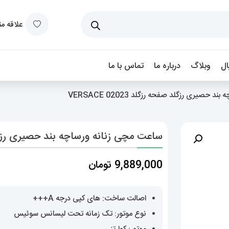
علاقه م
ل
وبلاگ
درباره ما
تماس با ما
حصیری رزگلد صفحه رزگلد 02023 VERSACE
ساعت مچی زنانه ورساچه بند حصیری رزگلد صفحه ر
9,889,000
تومان
اصالت ساخت: های کپی درجه A+++
نوع موتور: تک زمانه تحت لیسانس سوئیس