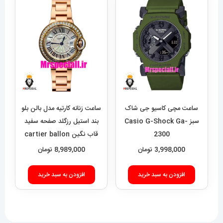
مختلفی
می
باشد.
گزینه
ها
ممکن
است
در
ساعت مچی کاسیو جی شاک
ساعت زنانه کارتیه مدل بالن بلو
صفحه
سبز Casio G-Shock Ga-
بند استیل رزگلد صفحه سفید
2300
قاب نگین cartier ballon
محصول
bleu 020909
3,998,000
تومان
8,989,000
تومان
انتخاب
شوند
افزودن به سبد خرید
افزودن به سبد خرید