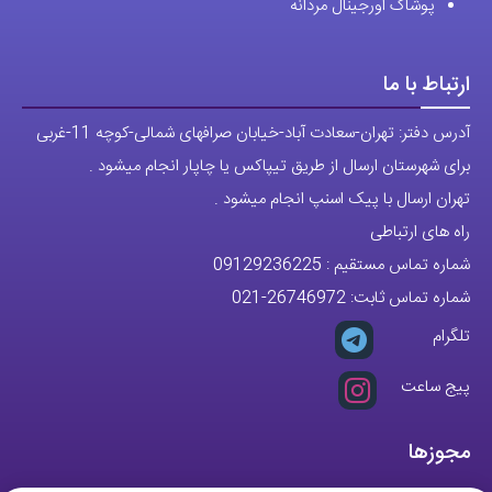
پوشاک اورجینال مردانه
ارتباط با ما
آدرس دفتر: تهران-سعادت آباد-خیابان صرافهای شمالی-کوچه 11-غربی
برای شهرستان ارسال از طریق تیپاکس یا چاپار انجام میشود .
تهران ارسال با پیک اسنپ انجام میشود .
راه های ارتباطی
شماره تماس مستقیم :
09129236225
شماره تماس ثابت:
26746972
-021
تلگرام
پیج ساعت
مجوزها