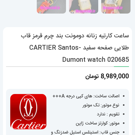
ساعت کارتیه زنانه دومونت بند چرم قرمز قاب
طلایی صفحه سفید CARTIER Santos-
Dumont watch 020685
8,989,000
تومان
اصالت ساخت: های کپی درجه A+++
نوع موتور: تک موتور
تقویم : ندارد
موتور: کوارتز ساخت ژاپن
جنس قاب: استینلس استیل ضدزنگ و