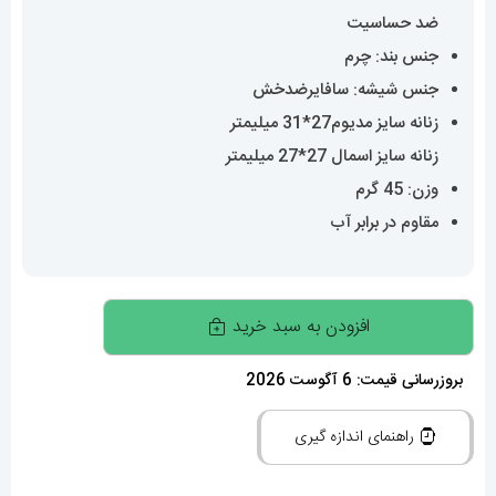
ضد حساسیت
جنس بند: چرم
جنس شیشه: سافایرضدخش
زنانه سایز مدیوم27*31 میلیمتر
زنانه سایز اسمال 27*27 میلیمتر
وزن: 45 گرم
مقاوم در برابر آب
ساعت
افزودن به سبد خرید
کارتیه
زنانه
بروزرسانی قیمت: 6 آگوست 2026
دومونت
راهنمای اندازه گیری
بند
چرم