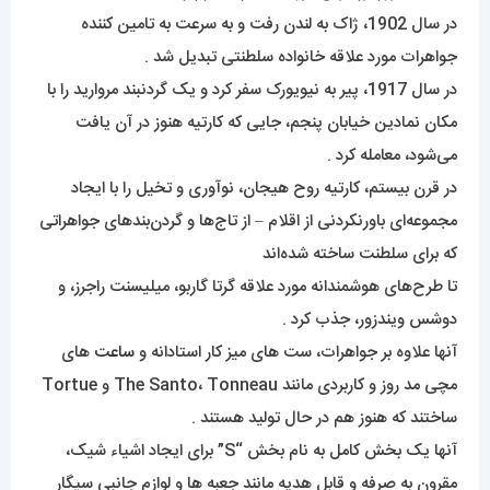
در سال 1902، ژاک به لندن رفت و به سرعت به تامین کننده
جواهرات مورد علاقه خانواده سلطنتی تبدیل شد .
در سال 1917، پیر به نیویورک سفر کرد و یک گردنبند مروارید را با
مکان نمادین خیابان پنجم، جایی که کارتیه هنوز در آن یافت
می‌شود، معامله کرد .
در قرن بیستم، کارتیه روح هیجان، نوآوری و تخیل را با ایجاد
مجموعه‌ای باورنکردنی از اقلام – از تاج‌ها و گردن‌بندهای جواهراتی
که برای سلطنت ساخته شده‌اند
تا طرح‌های هوشمندانه مورد علاقه گرتا گاربو، میلیسنت راجرز، و
دوشس ویندزور، جذب کرد .
آنها علاوه بر جواهرات، ست های میز کار استادانه و
ساعت
های
مچی مد روز و کاربردی مانند The Santo، Tonneau و Tortue
ساختند که هنوز هم در حال تولید هستند .
آنها یک بخش کامل به نام بخش “S” برای ایجاد اشیاء شیک،
مقرون به صرفه و قابل هدیه مانند جعبه ها و لوازم جانبی سیگار