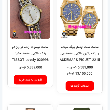
ساعت ست اودمار پیگه مردانه
ساعت تیسوت زنانه کوارتز دو
و زنانه باتری طلایی صفحه ابی
رنگ طلایی صفحه سفید
020998 TISSOT Lovely
2215 AUDEMARS PIGUET
ROYAL
6,589,000
تومان
–
5,889,000
تومان
محدوده
13,100,000
تومان
قیمت:
افزودن به سبد خرید
این
6,589,000 تومان
انتخاب گزینه‌ها
محصول
تا
دارای
13,100,000 تومان
انواع