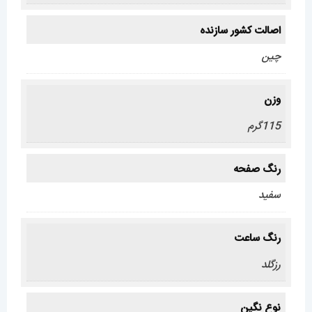
اصالت کشور سازنده
چین
وزن
115گرم
رنگ صفحه
سفید
رنگ ساعت
رزگلد
نوع نگین