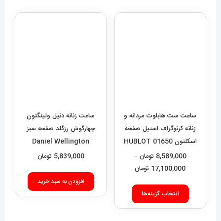
ساعت ست هابلوت مردانه و
ساعت زنانه دنیل ولینگتون
زنانه کرنوگراف استیل صفحه
چهارگوش رزگلد صفحه سبز
اسکلتون 01650 HUBLOT
Daniel Wellington
Quadro 421
BIG BANG
8,589,000
تومان
–
5,839,000
تومان
محدوده
17,100,000
تومان
قیمت:
افزودن به سبد خرید
این
8,589,000 تومان
انتخاب گزینه‌ها
محصول
تا
دارای
17,100,000 تومان