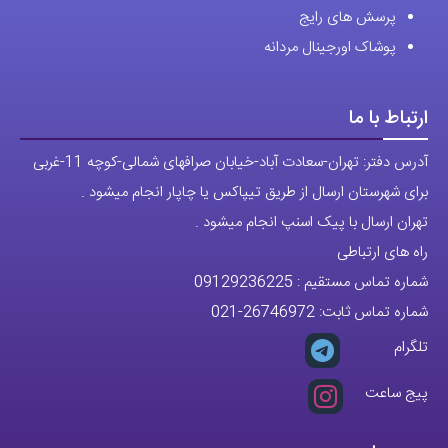
پرسش های رایج
پوشاک اورجینال مردانه
ارتباط با ما
آدرس دفتر: تهران-سعادت آباد-خیابان صرافهای شمالی-کوچه 11-غربی
برای شهرستان ارسال از طریق تیپاکس یا چاپار انجام میشود .
تهران ارسال با پیک اسنپ انجام میشود .
راه های ارتباطی
شماره تماس مستقیم :
09129236225
شماره تماس ثابت:
26746972
-021
تلگرام
پیج ساعت