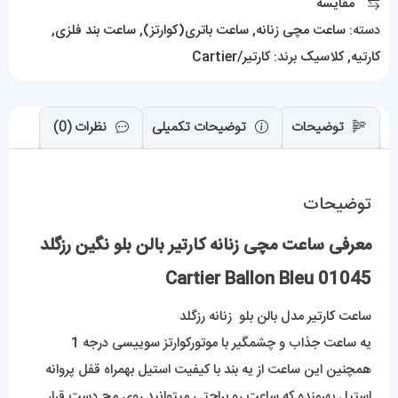
مقایسه
رزگلد
دسته:
ساعت مچی زنانه
,
ساعت باتری(کوارتز)
,
ساعت بند فلزی
,
01045
کارتیه
,
کلاسیک
برند:
کارتیر/Cartier
Cartier
Ballon
Bleu
توضیحات
توضیحات تکمیلی
نظرات (0)
عدد
توضیحات
معرفی ساعت مچی زنانه کارتیر بالن بلو نگین رزگلد
01045 Cartier Ballon Bleu
ساعت
کارتیر
مدل بالن بلو زنانه رزگلد
یه ساعت جذاب و چشمگیر با موتورکوارتز سوییسی درجه 1
همچنین این ساعت از یه بند با کیفیت استیل بهمراه قفل پروانه
استیل بهرمنده که ساعت رو براحتی میتوانید روی مچ دست قرار