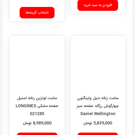
محدوده
11,700,000
تومان
قیمت:
افزودن به سبد خرید
این
9,000
انتخاب گزینه‌ها
محصول
تا
دارای
11,700,000 تومان
انواع
مختلفی
می
باشد.
گزینه
ها
ممکن
است
ساعت زنانه دنیل ولینگتون
ساعت لونژین زنانه استیل
چهارگوش رزگلد صفحه سبز
صفحه مشکی LONGINES
در
021285
Daniel Wellington
صفحه
Quadro 421
5,839,000
تومان
8,989,000
تومان
محصول