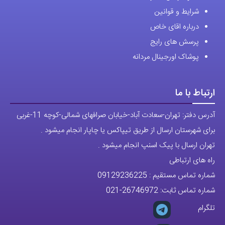
نحوه ارسال سفارشات
شرایط و قوانین
درباره اقای خاص
پرسش های رایج
پوشاک اورجینال مردانه
ارتباط با ما
آدرس دفتر: تهران-سعادت آباد-خیابان صرافهای شمالی-کوچه 11-غربی
برای شهرستان ارسال از طریق تیپاکس یا چاپار انجام میشود .
تهران ارسال با پیک اسنپ انجام میشود .
راه های ارتباطی
شماره تماس مستقیم :
09129236225
شماره تماس ثابت:
26746972
-021
تلگرام