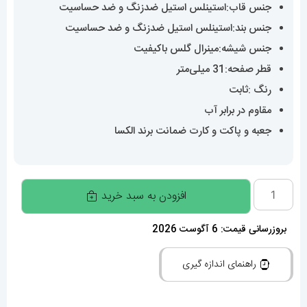
جنس قاب:استینلس استیل ضدزنگ و ضد حساسیت
جنس بند:استینلس استیل ضدزنگ و ضد حساسیت
جنس شیشه:مینرال گلس باکیفیت
قطر صفحه:31 میلی‌متر
رنگ :ثابت
مقاوم در برابر آب
جعبه و پاکت و کارت ضمانت برند الکسا
ساعت
افزودن به سبد خرید
زنانه
اورجینال
بروزرسانی قیمت: 6 آگوست 2026
برند
راهنمای اندازه گیری
الکسا
020289