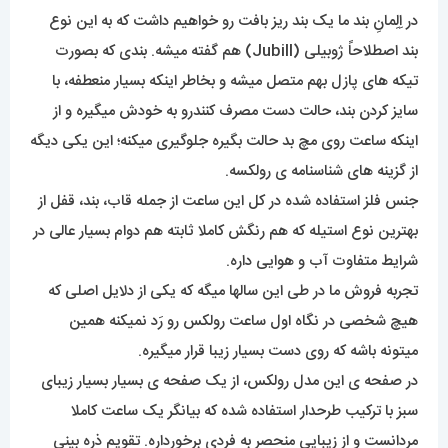
در اِلِمانِ بند ما یک بند ریز بافت رو خواهیم داشت که به این نوع
بند اصطلاحاً ژوبیلی (Jubill) هم گفته میشه. بندی که بصورت
تیکه های پازل بهم متصل میشه و بخاطر اینکه بسیار منعطفه، با
سایز کردن بند، حالت دست مصرف کنندرو به خودش میگیره و از
اینکه ساعت روی مچ بد حالت بگیره جلوگیری میکنه؛ این یکی دیگه
از گزینه های شناسنامه ی رولکسه.
جنس فلز استفاده شده در کل این ساعت از جمله قاب، بند، قفل از
بهترین نوع استیله که هم رنگش کاملا ثابته هم دوام بسیار عالی در
شرایط متفاوت آب و هوایی داره.
تجربه فروش ما در طی این سالها میگه که یکی از دلایل اصلی که
هیچ شخصی در نگاه اول ساعت رولکس رو رَد نمیکنه همین
میتونه باشه که روی دست بسیار زیبا قرار میگیره.
در صفحه ی این مدل رولکس، از یک صفحه ی بسیار بسیار زیبای
سبز با ترکیب طرحدار استفاده شده که بیانگر یک ساعت کاملا
مردانست و از زیبایی منحصر به فردی برخورداره. تقویمِ ذره بینیِ