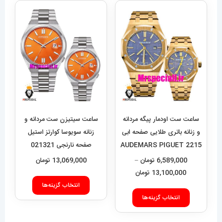
ساعت ست اودمار پیگه مردانه
ساعت سیتیزن ست مردانه و
و زنانه باتری طلایی صفحه ابی
زنانه سویوسا کوارتز استیل
2215 AUDEMARS PIGUET
صفحه نارنجی 021321
CITIZEN TSUYOSA
ROYAL
6,589,000
تومان
–
13,069,000
تومان
محدوده
13,100,000
تومان
این
قیمت:
انتخاب گزینه‌ها
این
محصول
6,589,000 تومان
انتخاب گزینه‌ها
محصول
دارای
تا
دارای
انواع