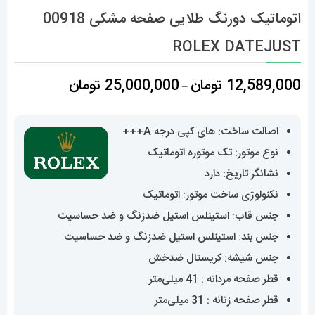
اتوماتیک دورنگ طلایی صفحه مشکی 00918
ROLEX DATEJUST
محدوده
12,589,000
تومان
25,000,000
تومان
–
قیمت:
,589,000
اصالت ساخت: های کپی درجه A+++
تا
نوع موتور: تک موتوره اتوماتیک
25,000,000 تومان
نشانگر تاریخ: دارد
نکنولوژی ساخت موتور: اتوماتیک
جنس قاب: استینلس استیل ضدزنگ و ضد حساسیت
جنس بند: استینلس استیل ضدزنگ و ضد حساسیت
جنس شیشه: کریستال ضدخش
قطر صفحه مردانه : 41 میلی‌متر
قطر صفحه زنانه : 31 میلی‌متر