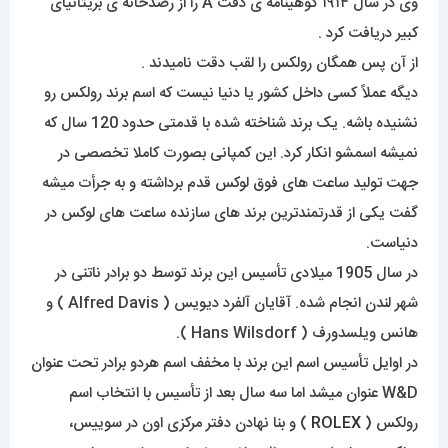
وی در سال ۱۹۱۴ گوهینامه ی دقت A را از رصدخانه ی بریتانیای
کبیر دریافت کرد .
از آن پس همگان رولکس را لقب دقت نامیدند .
دیگه عملاً کسی داخل کشور یا دنیا نیست که اسم برند رولکس رو
نشنیده باشه. یک برند شناخته شده با قدمتی حدود 120 سال که
نمیشه اسمشو انکار کرد. این کمپانی بصورت کاملا تخصصی در
جهت تولید ساعت های فوق لوکس قدم برداشته و به جرأت میشه
گفت یکی از قدرتمندترین برند های سازنده ساعت های لوکس در
دنیاست.
در سال 1905 میلادی تأسیس این برند توسط دو برادر ناتنی در
شهر لندن انجام شده. آقایان آلفرد دیویس ( Alfred Davis ) و
هانس ویلسدورف ( Hans Wilsdorf ).
در اوایل تأسیس اسم این برند با مخفف اسم هردو برادر تحت عنوان
W&D عنوان میشد اما سه سال بعد از تأسیس با انتخاب اسم
رولکس (
ROLEX
) و بنا نهادن دفتر مرکزی اون در سوییس،