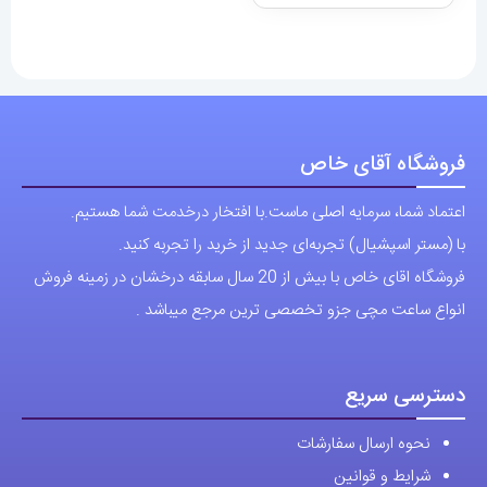
تا
دارای
انواع
17,100,000 تومان
انواع
مختلفی
مختلفی
می
می
باشد.
باشد.
گزینه
فروشگاه آقای خاص
گزینه
ها
اعتماد شما، سرمایه اصلی ماست.با افتخار درخدمت شما هستیم.
ها
ممکن
با (مستر اسپشیال) تجربه‌ای جدید از خرید را تجربه کنید.
ممکن
است
فروشگاه اقای خاص با بیش از 20 سال سابقه درخشان در زمینه فروش
است
در
انواع ساعت مچی جزو تخصصی ترین مرجع میباشد .
در
صفحه
صفحه
محصول
محصول
انتخاب
دسترسی سریع
انتخاب
شوند
نحوه ارسال سفارشات
شوند
شرایط و قوانین