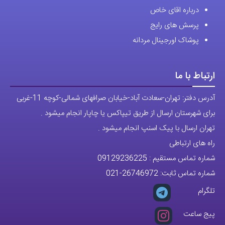
درباره اقای خاص
پرسش های رایج
پوشاک اورجینال مردانه
ارتباط با ما
آدرس دفتر: تهران-سعادت آباد-خیابان صرافهای شمالی-کوچه 11-غربی
برای شهرستان ارسال از طریق تیپاکس یا چاپار انجام میشود .
تهران ارسال با پیک اسنپ انجام میشود .
راه های ارتباطی
شماره تماس مستقیم :
09129236225
شماره تماس ثابت:
26746972
-021
تلگرام
پیج ساعت