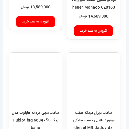
موناکو استیل صفحه سبز Tag
افزودن به سبد خرید
heuer Monaco 020163
14,689,000
تومان
افزودن به سبد خرید
ساعت دیزل مردانه هفت
ساعت مچی مردانه هابلوت مدل
موتوره طلایی صفحه مشکی
بیگ بنگ 6634 Hublot big
bang
diesel MR.daddy dz
01010
12,949,000
تومان
5,989,000
تومان