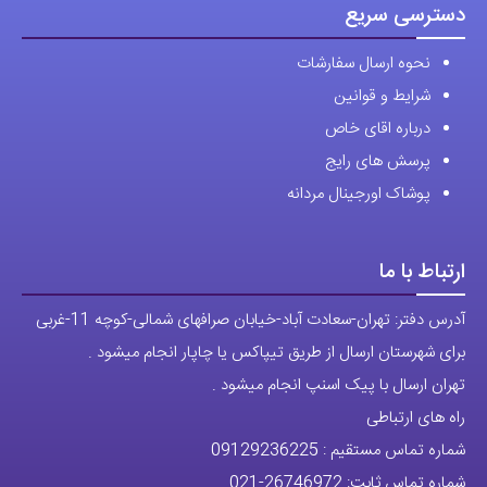
شرایط و قوانین
درباره اقای خاص
پرسش های رایج
پوشاک اورجینال مردانه
ارتباط با ما
آدرس دفتر: تهران-سعادت آباد-خیابان صرافهای شمالی-کوچه 11-غربی
برای شهرستان ارسال از طریق تیپاکس یا چاپار انجام میشود .
تهران ارسال با پیک اسنپ انجام میشود .
راه های ارتباطی
شماره تماس مستقیم :
09129236225
شماره تماس ثابت:
26746972
-021
تلگرام