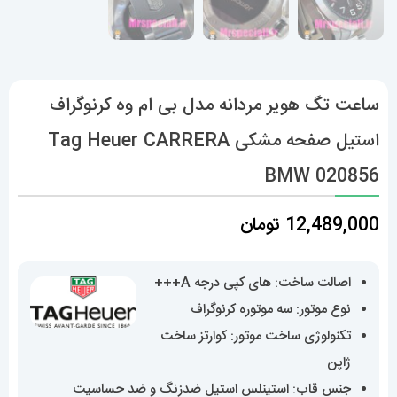
ساعت تگ هویر مردانه مدل بی ام وه کرنوگراف
استیل صفحه مشکی Tag Heuer CARRERA
BMW 020856
12,489,000
تومان
اصالت ساخت: های کپی درجه A+++
نوع موتور: سه موتوره کرنوگراف
تکنولوژی ساخت موتور: کوارتز ساخت
ژاپن
جنس قاب: استینلس استیل ضدزنگ و ضد حساسیت