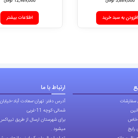
5,889,000
تومان
افزودن به سبد خرید
ع
ارتباط با ما
 سفارشات
آدرس دفتر: تهران-سعادت آباد-خیابان
نین
شمالی-کوچه 11-غربی
ی خاص
برای شهرستان ارسال از طریق تیپاکس ی
رایج
میشود .