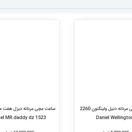
ساعت مچی مردانه دیزل هفت موت
sel MR.daddy dz 1523
12,989,000
تومان
اطلاعات بیشتر
ساعت مچی مردانه دنیل ولینگتون 2260
Daniel Wellingto