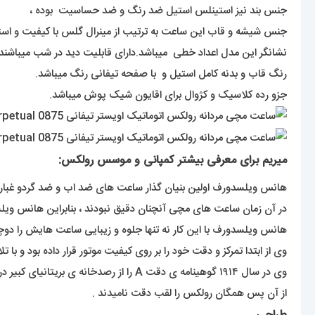
جنس بند نیز استینلس استیل ضد رنگ و ضد حساسیت بوده ،
جنس شیشه و قاب این ساعت به ترتیب از مینرال گلس با کیفیت و ا
نشانگر این مدل اعداد خطی میباشد.دارای قابلیت دید در شب میباشند ب
رنگ قاب و بدنه کامل استیل و با صفحه تیفانی رنگ میباشد.
جزو رده کلاسیک و کژوال برای اقایون شیک پوش میباشد.
میریم برای معرفی بیشتر کمپانی و موسس رولکس:
هانس ویلسدورف اولین بنیان گذار ساعت های ضد اب و ضد گردو غبار بود ک در سن ۲۴ سالگی سال ۱۹۰۵ یک شرکت تولید و توسعه انواع ساعت های مچی 
در آن زمان ساعت های مچی آنچنان دقیق نبودند ، بنابراین هانس و
هانس ویلسدورف با این کار نه تنها جلوه و زیبایی ساعت هایش را دوچند
وی از ابتدا تمرکز و دقت خود را بر روی کیفیت موتور قرار داده بود و با تلاش های مستمر در سال ۱۹۱۰ گواهینامه ی دقت کرونومتریک ر
وی در سال ۱۹۱۴ گوهینامه ی دقت A را از رصدخانه ی بریتانیای کبیر دریافت کرد .
از آن پس همگان رولکس را لقب دقت نامیدند .