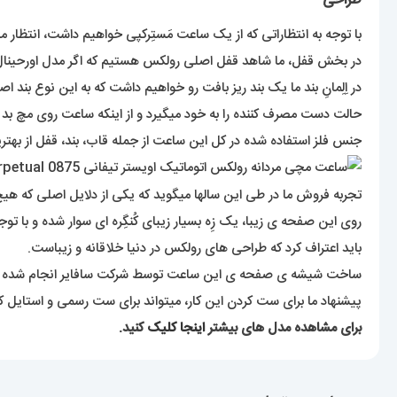
طراحی
با توجه به انتظاراتی که از یک ساعت مَستِرکپی خواهیم داشت، انتظار می
در بخش قفل، ما شاهد قفل اصلی رولکس هستیم که اگر مدل اورحینال 
در اِلِمانِ بند ما یک بند ریز بافت رو خواهیم داشت که به این نوع بند اصطلاحاً ژوبیلی (Jubill) هم گفته میشود. بندی که همانند تیکه های پازل بهم متصل میشود و بخاطر اینک
حالت دست مصرف کننده را به خود میگیرد و از اینکه ساعت روی مچ بد
جنس فلز استفاده شده در کل این ساعت از جمله قاب، بند، قفل از بهتر
تجربه فروش ما در طی این سالها میگوید که یکی از دلایل اصلی که هیچ
روی این صفحه ی زیبا، یک زِه بسیار زیبای کُنگِره ای سوار شده و با ت
باید اعتراف کرد که طراحی های رولکس در دنیا خلاقانه و زیباست.
ساخت شیشه ی صفحه ی این ساعت توسط شرکت سافایر انجام شده ک
پیشنهاد ما برای ست کردن این کار، میتواند برای ست رسمی و استایل 
برای مشاهده مدل های بیشتر
اینجا کلیک
کنید.