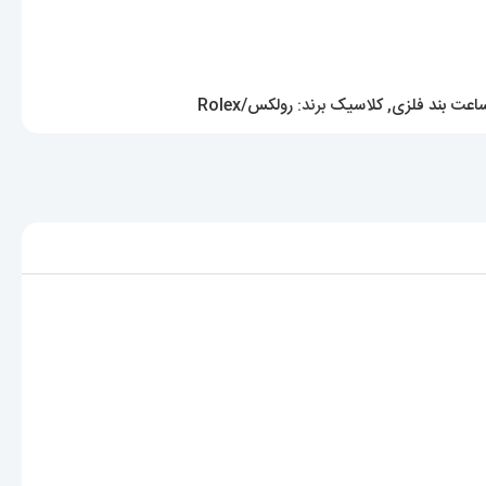
اعت بند فلزی
,
کلاسیک
برند:
رولکس/Rolex