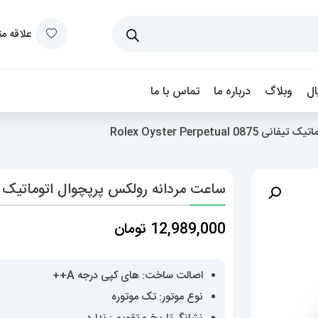
علاقه م
ل
وبلاگ
درباره ما
تماس با ما
Rolex Oyster Perpetu
ساعت مردانه رولکس پرپچوال اتوماتیک تیفانی 0875 er Perpetual
12,989,000
تومان
اصالت ساخت: های کپی درجه A++
نوع موتور: تک موتوره