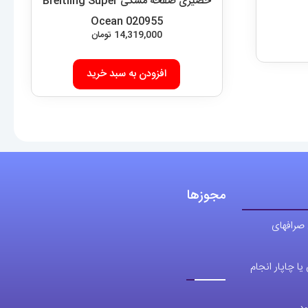
حصیری صفحه مشکی Breitling Super
Ocean 020955
14,319,000
تومان
افزودن به سبد خرید
مجوزها
 صرافهای
ا چاپار انجام