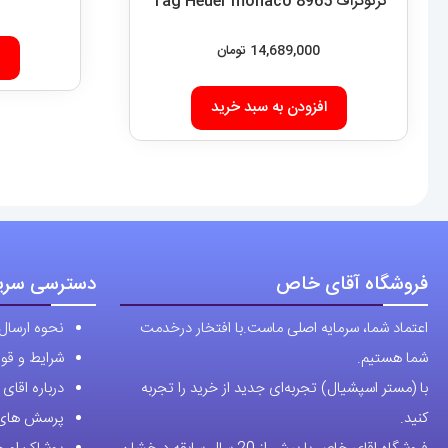
کرنوگراف Tag Heuer monaco 8965
14,689,000
تومان
افزودن به سبد خرید
فروشگاه آقای خاص
دسترسی سری
اعتماد شما، سرمایه اصلی ماست.با افتخار درخدمت
نحوه ارسال
شما هستیم.
شرایط و قوا
با (مستر اسپشیال) تجربه‌ای جدید از خرید را تجربه
درباره اقا
کنید.
پرسش های 