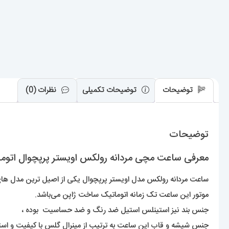
توضیحات
توضیحات تکمیلی
نظرات (0)
توضیحات
معرفی ساعت مچی مردانه رولکس اویستر پرپچوال اتوماتیک 01092 yster Perpetual
ساعت مردانه رولکس مدل اویستر پرپچوال یکی از اصیل ترین مدل های خ
موتور این ساعت تک زمانه اتوماتیک ساخت ژاپن می‌باشد.
جنس بند نیز استینلس استیل ضد رنگ و ضد حساسیت بوده ،
جنس شیشه و قاب این ساعت به ترتیب از مینرال گلس با کیفیت و ا