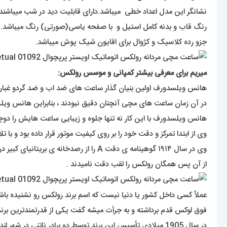
نشانگر این مدل اعداد خطی میباشد.دارای قابلیت دید در شب میباشند ب
رنگ قاب و بدنه کامل استیل و با صفحه یاسی(صورتی) رنگ میباشد.
جزو رده کلاسیک و کژوال برای اقایون شیک پوش میباشد.
میریم برای معرفی بیشتر کمپانی و موسس رولکس:
هانس ویلسدورف اولین بنیان گذار ساعت های ضد اب و ضد گردو غبار بود ک در سن ۲۴ سالگی سال ۱۹۰۵ یک شرکت تولید و توسعه انواع ساعت های مچی 
در آن زمان ساعت های مچی آنچنان دقیق نبودند ، بنابراین هانس و
هانس ویلسدورف با این کار نه تنها جلوه و زیبایی ساعت هایش را دوچند
وی از ابتدا تمرکز و دقت خود را بر روی کیفیت موتور قرار داده بود و با تلاش های مستمر در سال ۱۹۱۰ گواهینامه ی دقت کرونومتریک ر
وی در سال ۱۹۱۴ گوهینامه ی دقت A را از رصدخانه ی بریتانیای کبیر دریافت کرد .
از آن پس همگان رولکس را لقب دقت نامیدند .
فوق لوکس قدم برداشته و به جرأت میشه گفت یکی از قدرتمندترین بر
در سال 1905 میلادی تأسیس این برند توسط دو برادر ناتنی در شهر لندن انجام شده. آقایان آلفرد دیویس ( Alfred Davis ) و هانس ویلسدورف ( Hans Wilsdorf ).