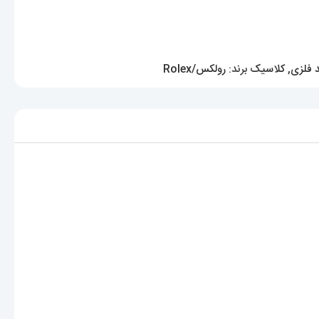
 فلزی
,
کلاسیک
برند:
رولکس/Rolex