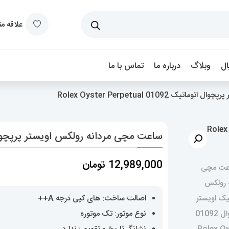
علاقه م
ل
وبلاگ
درباره ما
تماس با ما
0109 Rolex Oyster Perpetual
ساعت مچی مردانه رولکس اویستر پرپچوال اتوماتیک 01092 tual
12,989,000
تومان
اصالت ساخت: های کپی درجه A++
نوع موتور: تک موتوره