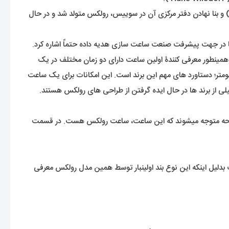
 و بنا نهادن دفتر مرکزی آن در سوییس، رولکس متولد شد و در حال
ه دنیا در جهت پیشرفت صنعت ساعت سازی هدیه داده حتماً اشاره کرد.
ید عادی باشد. ولی این رولکس بود که اولین ساعت ضد آب جهان با عنوان اویستر ( Oyster ) معرفی کرد. همینطور معرفی کنندۀ اولین ساعت دارای دو زمان مختلف در یک
نومتر؛ دستاورد های مهم این برند است. این امکانات برای یک ساعت
از برند ها در حال ایده گرفتن از طراحی های رولکس هستند.
 به صفحه متوجه میشوند که این ساعت، ساعت رولکس هست. در قسمت
 بند ها استفاده میشود اویستر هست بدلیل اینکه این نوع بند اولینبار توسط همین مدل رولکس معرفی