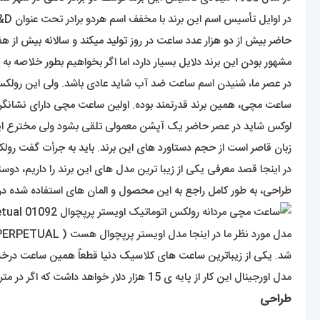
در اوایل تأسیس اسم این برند با مخفف اسم هردو برادر تحت عنوان W&D عنوان میشد اما سه سال بعد از تأسیس با انتخاب اسم رولکس (
حاضر بیش از دو هزار عدد ساعت در روز تولید میکند و سالانه بیش از هفت
مشهور بودن این برند دلایل بسیار دارد، اما اگر بخواهیم بطور خلاصه به
ساعت مچی، همین برند قدرتمند بوده. اولین ساعت مچی دارای نشانگر تق
لوکس شاید در عصر حاضر یک آپشن معمولی تلقی بشود ولی مخترع این
زبان قاصر است از حجم دستاورد های این برند. باید به جرأت گفت 
در اینجا قصد معرفی یکی از زیبا ترین مدل های این برند را داریم،
طراحی، به طور کامل راجع به این محصول و المان های استفاده شده در
شد. یکی از زیباترین ساعت های کلاسیک دنیا قطعاً همین ساعت درخش
مدل اورجینال این کار از پایه ی 15 هزار دلار خواهد داشت که اگر در متریال از طلا یا فلز خاص استفاده بشود ارزشی بیشتر از این عدد خواهد داشت.
طراحی