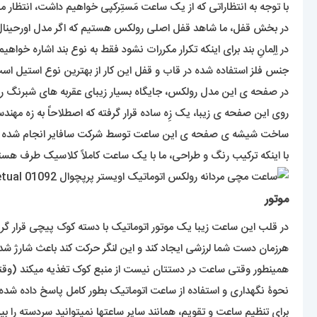
با توجه به انتظاراتی که از یک ساعت مَستِرکپی خواهیم داشت، انتظار می
در بخش قفل، ما شاهد قفل اصلی رولکس هستیم که اگر مدل اورحینال ا
در اِلِمانِ بند برای اینکه تکرار مکررات نشود فقط به نوع بند اشاره خواهیم 
جنس فلز استفاده شده در قاب و قفل این کار از بهترین نوع استیل اس
در صفحه ی این مدل رولکس، جایگاه بسیار زیبای عقربه های شبرنگ را 
روی این صفحه ی زیبا، یک زِه ساده قرار گرفته که اصطلاحاً به زه مه
ساخت شیشه ی صفحه ی این ساعت توسط شرکت سافایر انجام شده 
با اینکه ترکیب رنگ و طراحی، ما با یک ساعت کاملاً کلاسیک طرف هس
موتور
در قلب این ساعت زیبا یک موتور اتوماتیک با دسته کوک پیچی قرار گرفت
هرزمان دست شما لرزشی ایجاد کند و این لنگر حرکت کند باعث شارژ شدن
همینطور وقتی ساعت در دستتان نیست از منبع کوک تغذیه میکند (وقتی
نحوۀ نگهداری و استفاده از ساعت اتوماتیک بطور کامل پاسخ داده شده
برای تنظیم ساعت و تقویم، همانند سایر ساعتها نمیتوانید سردسته را