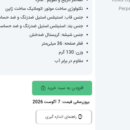
نشانگر تاریخ و تقویم : ندارد
نکنولوژی ساخت موتور: اتوماتیک ساخت ژاپن
جنس قاب: استینلس استیل ضدزنگ و ضد حسا
جنس بند: استینلس استیل ضدزنگ و ضد حساس
جنس شیشه: کریستال ضدخش
قطر صفحه: 36 میلی‌متر
وزن: 130 گرم
مقاوم در برابر آب
ساعت
افزودن به سبد خرید
مچی
مردانه
بروزرسانی قیمت: 7 آگوست 2026
رولکس
راهنمای اندازه گیری
اویستر
پرپچوال