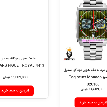
ساعت مچی مردانه اودمار پ
RS PIGUET ROYAL 4413
11,889,000
تومان
افزودن به سبد خرید
ردانه تگ هویر موناکو استیل
صفحه سبز Tag heuer Monaco
020163
14,689,000
تومان
افزودن به سبد خرید