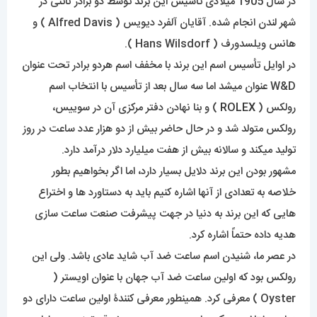
در سال 1905 میلادی تأسیس این برند توسط دو برادر ناتنی در
شهر لندن انجام شده. آقایان آلفرد دیویس ( Alfred Davis ) و
هانس ویلسدورف ( Hans Wilsdorf ).
در اوایل تأسیس اسم این برند با مخفف اسم هردو برادر تحت عنوان
W&D عنوان میشد اما سه سال بعد از تأسیس با انتخاب اسم
رولکس (
ROLEX
) و بنا نهادن دفتر مرکزی آن در سوییس،
رولکس متولد شد و در حال حاضر بیش از دو هزار عدد ساعت در روز
تولید میکند و سالانه بیش از هفت میلیارد دلار درآمد دارد.
مشهور بودن این برند دلایل بسیار دارد، اما اگر بخواهیم بطور
خلاصه به تعدادی از آنها اشاره کنیم باید به دستاورد ها و اختراع
هایی که این برند به دنیا در جهت پیشرفت صنعت ساعت سازی
هدیه داده حتماً اشاره کرد.
در عصر ما، شنیدن اسم ساعت ضد آب شاید عادی باشد. ولی این
رولکس بود که اولین ساعت ضد آب جهان با عنوان اویستر (
Oyster ) معرفی کرد. همینطور معرفی کنندۀ اولین ساعت دارای دو