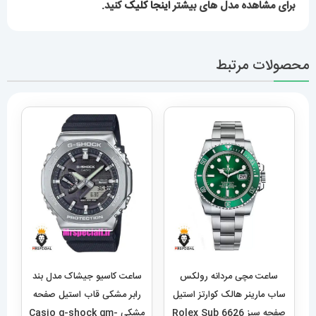
ساعت مچی مردانه رولکس
ساعت کاسیو جیشاک مدل بند
ساب مارینر هالک کوارتز استیل
رابر مشکی قاب استیل صفحه
صفحه سبز 6626 Rolex Sub
مشکی Casio g-shock gm-
2100 021462
mariner hulk
6,959,000
تومان
4,989,000
تومان
افزودن به سبد خرید
افزودن به سبد خرید
ساعت مچی مردانه سون
ساعت مچی مردانه دیزل هفت