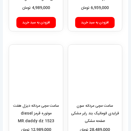
فرایدی اتوماتیک بند رابر مشکی
موتوره قرمز diesel
صفحه مشکی
MR.daddy dz 1523
SEVENFRIDAY 021408
28,489,000
تومان
12,989,000
تومان
افزودن به سبد خرید
اطلاعات بیشتر
فروشگاه آقای خاص
اعتماد شما، سرمایه اصلی ماست.با افتخار درخدمت شما هستیم.
با (مستر اسپشیال) تجربه‌ای جدید از خرید را تجربه کنید.
فروشگاه اقای خاص با بیش از 20 سال سابقه درخشان در زمینه فروش
انواع ساعت مچی جزو تخصصی ترین مرجع میباشد .