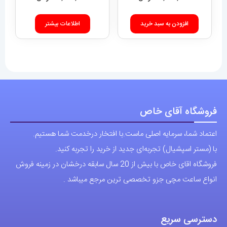
دسترسی سریع
نحوه ارسال سفارشات
شرایط و قوانین
درباره اقای خاص
پرسش های رایج
پوشاک اورجینال مردانه
ارتباط با ما
آدرس دفتر: تهران-سعادت آباد-خیابان صرافهای شمالی-کوچه 11-غربی
برای شهرستان ارسال از طریق تیپاکس یا چاپار انجام میشود .
تهران ارسال با پیک اسنپ انجام میشود .
راه های ارتباطی