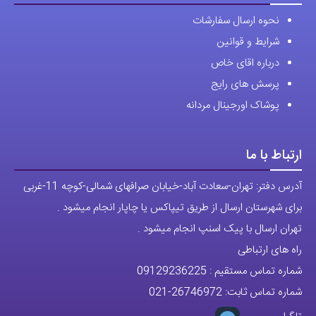
شماره تماس مستقیم :
09129236225
شماره تماس ثابت:
26746972
-021
تلگرام
پیج ساعت
مجوزها
تمام حقوق مادی و معنوی این وبسایت متعلق به فروشگاه آقای خاص می
باشد.