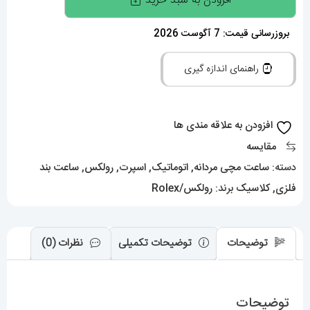
افزودن به سبد خرید
مچی
مردانه
بروزرسانی قیمت: 7 آگوست 2026
رولکس
راهنمای اندازه گیری
اویستر
پرپچوال
اتوماتیک
افزودن به علاقه مندی ها
01093
مقایسه
Rolex
دسته:
ساعت مچی مردانه
,
اتوماتیک
,
اسپرت
,
رولکس
,
ساعت بند
Oyster
فلزی
,
کلاسیک
برند:
رولکس/Rolex
Perpetual
عدد
توضیحات
توضیحات تکمیلی
نظرات (0)
توضیحات