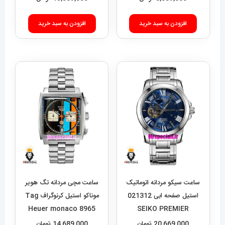
افزودن به سبد خرید
افزودن به سبد خرید
ساعت سیکو مردانه اتوماتیک
ساعت مچی مردانه تگ هویر
استیل صفحه ابی 021312
موناکو استیل کرنوگراف Tag
Heuer monaco 8965
SEIKO PREMIER
20,669,000
تومان
14,689,000
تومان