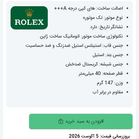
اصالت ساخت: های کپی درجه A+++
نوع موتور: تک موتوره
نشانگر تاریخ: دارد
نکنولوژی ساخت موتور: اتوماتیک ساخت ژاپن
جنس قاب: استینلس استیل ضدزنگ و ضد حساسیت
جنس بند: استیل
جنس شیشه: کریستال ضدخش
قطر صفحه: 40 میلی‌متر
وزن: 147 گرم
مقاوم در برابر آب
ساعت
افزودن به سبد خرید
رولکس
مردانه
بروزرسانی قیمت: 5 آگوست 2026