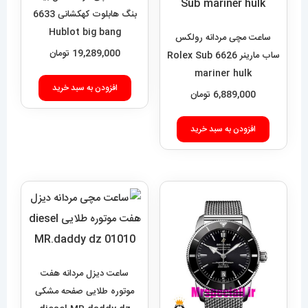
بنگ هابلوت کهکشانی 6633
Hublot big bang
ساعت مچی مردانه رولکس
19,289,000
تومان
ساب مارینر 6626 Rolex Sub
mariner hulk
افزودن به سبد خرید
6,889,000
تومان
افزودن به سبد خرید
ساعت دیزل مردانه هفت
موتوره طلایی صفحه مشکی