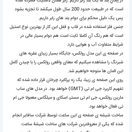
در اِلِمانِ بند ما یک بند رابر داریم. رابر همان لاستیک فشرده شده
است که در طبیعت حدود 200 سال طول میکشد تا تجزیه بشود
پس یک دلیل محکم برای دوام بند های رابر داریم.
جنس فلز استفاده شده در قاب و قفل این کار از بهترین نوع استیل
است که هم رنگ آن کاملا ثابت است هم دوام بسیار عالی در
شرایط متفاوت آب و هوایی دارد.
در صفحه ی این مدل رولکس، جایگاه بسیار زیبای عقربه های
شبرنگ را مشاهده میکنیم که معنای واقعی رولکس را با چیدن کامل
این المان ها متوجه خواهیم شد.
روی این صفحه ی زیبا، یک زِه پرکابرد چرخان قرار داده شده که
تفهیم کاربرد جی ام تی (GMT) خواهد بود. در مدل های ساب
مارین رولکس، جی ام تی مستر، اسکای و میلگاس معمولا جی ام
تی فعال خواهد بود.
ساخت شیشه ی صفحه ی این ساعت توسط شرکت سافایر انجام
شده که یکی از معروفترین شرکت های ساخت شیشۀ ساعت