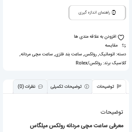
مدل
راهنمای اندازه گیری
میلگاس
اتوماتیک
استیل
افزودن به علاقه مندی ها
صفحه
مقایسه
ابی
دسته:
اتوماتیک
,
رولکس
,
ساعت بند فلزی
,
ساعت مچی مردانه
,
01355
کلاسیک
برند:
رولکس/Rolex
ROLEX
MILGAUSS
عدد
توضیحات
توضیحات تکمیلی
نظرات (0)
توضیحات
معرفی ساعت مچی مردانه رولکس میلگاس