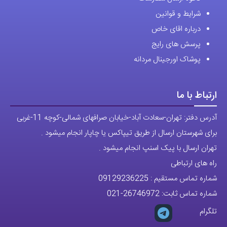
شرایط و قوانین
درباره اقای خاص
پرسش های رایج
پوشاک اورجینال مردانه
ارتباط با ما
آدرس دفتر: تهران-سعادت آباد-خیابان صرافهای شمالی-کوچه 11-غربی
برای شهرستان ارسال از طریق تیپاکس یا چاپار انجام میشود .
تهران ارسال با پیک اسنپ انجام میشود .
راه های ارتباطی
شماره تماس مستقیم :
09129236225
شماره تماس ثابت:
26746972
-021
تلگرام