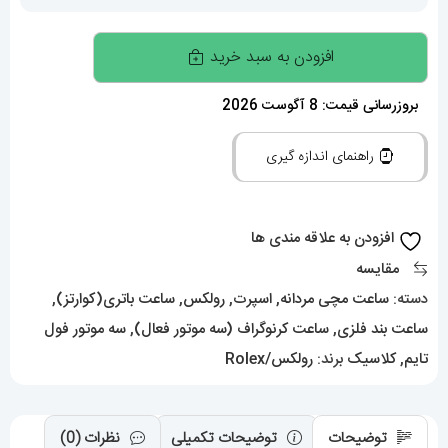
ساعت
افزودن به سبد خرید
رولکس
مدل
بروزرسانی قیمت: 8 آگوست 2026
دیتونا
راهنمای اندازه گیری
پاندا
مردانه
کرنوگراف
افزودن به علاقه مندی ها
استیل
مقایسه
صفحه
دسته:
ساعت مچی مردانه
,
اسپرت
,
رولکس
,
ساعت باتری(کوارتز)
,
سفید
ساعت بند فلزی
,
ساعت کرنوگراف (سه موتور فعال)
,
سه موتور فول
0968
تایم
,
کلاسیک
برند:
رولکس/Rolex
ROLEX
DAYTONA
عدد
توضیحات
توضیحات تکمیلی
نظرات (0)