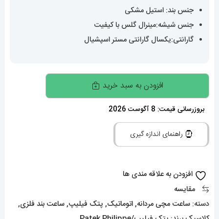
جنس بند: استیل مشکی
جنس شیشه:مینرال گلس با کیفیت
گارانتی:یکسال گارانتی مستر اسپشیال
ساعت
افزودن به سبد خرید
مردانه
پتک
بروزرسانی قیمت: 8 آگوست 2026
فیلیپ
راهنمای اندازه گیری
ناتیلوس
اتوماتیک
مشکی
افزودن به علاقه مندی ها
صفحه
مقایسه
مشکی
دسته:
ساعت مچی مردانه
,
اتوماتیک
,
پتک فیلیپ
,
ساعت بند فلزی
,
Patek
کلاسیک
برند:
پتک فیلیپ/Patek Philippe