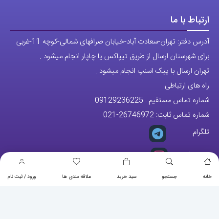
ارتباط با ما
آدرس دفتر: تهران-سعادت آباد-خیابان صرافهای شمالی-کوچه 11-غربی
برای شهرستان ارسال از طریق تیپاکس یا چاپار انجام میشود .
تهران ارسال با پیک اسنپ انجام میشود .
راه های ارتباطی
شماره تماس مستقیم :
09129236225
شماره تماس ثابت:
26746972
-021
تلگرام
پیج ساعت
خانه
جستجو
سبد خرید
علاقه مندی ها
ورود / ثبت نام
مجوزها