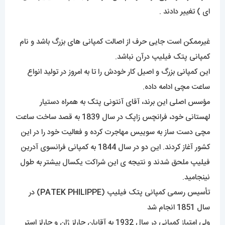
ای ) تغییر دادند .
غیرممکن است جایی حرف از اصالت کمپانی های بزرگ باشد و نام
کمپانی پتک فیلیپ درآن نباشد.
این کمپانی بزرگ و اصیل کار خودش را تا به امروز در تولید انواع
ساعت مچی ادامه داده.
مؤسس اصلی این برند، آقای آنتونی پتک به همراه دستیار
لهستانی خود، فرانچس زاپک در سال 1839 به قصد ساخت ساعت
مچی دست ساز به سوییس مهاجرت کرده و فعالیت خود را در این
کشور آغاز کردند. این دو در سال 1844 به کمپانی فرانسوی آدرین
فیلیپ ملحق شدند و نتیجه ی این شراکت یکسال بیشتر به طول
نینجامید.
تأسیس رسمی کمپانی پتک فیلیپ (
PATEK PHILIPPE
) در
سال 1851 انجام شد
ولی امتیاز کمپانی در سال 1932 به آقایان چارلز ژان و چارلز استر