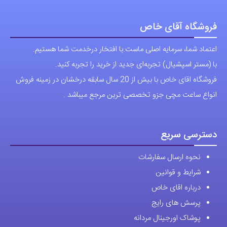
پرسش های رایج
پوشاک اورجینال مردانه
ارتباط با ما
آدرس دفتر: تهران-سعادت آباد-خیابان صرافهای شمالی-کوچه 11-غربی
برای شهرستان ارسال از طریق تیپاکس یا چاپار انجام میشود .
تهران ارسال با پیک اسنپ انجام میشود .
راه های ارتباطی
شماره تماس مستقیم :
09129236225
شماره تماس ثابت:
26746972
-021
تلگرام
پیج ساعت