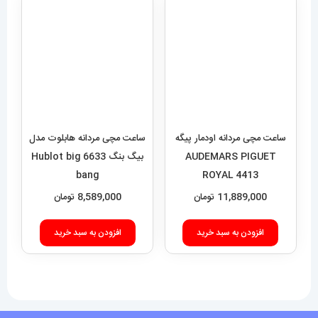
فروشگاه آقای خاص
اعتماد شما، سرمایه اصلی ماست.با افتخار درخدمت شما هستیم.
با (مستر اسپشیال) تجربه‌ای جدید از خرید را تجربه کنید.
فروشگاه اقای خاص با بیش از 20 سال سابقه درخشان در زمینه فروش
انواع ساعت مچی جزو تخصصی ترین مرجع میباشد .
دسترسی سریع
نحوه ارسال سفارشات
شرایط و قوانین
درباره اقای خاص