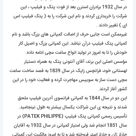
در سال 1932 برادران استرن بعد از فوت پتک و فیلیپ ، این
شرکت را خریداری کردند و نام این شرکت را به ( پتک فیلیپ اس
ای ) تغییر دادند .
غیرممکن است جایی حرف از اصالت کمپانی های بزرگ باشد و نام
کمپانی پتک فیلیپ درآن نباشد. این کمپانی بزرگ و اصیل کار
خودش را تا به امروز در تولید انواع ساعت مچی ادامه داده.
مؤسس اصلی این برند، آقای آنتونی پتک به همراه دستیار
لهستانی خود، فرانچس زاپک در سال 1839 به قصد ساخت ساعت
مچی دست ساز به سوییس مهاجرت کرده و فعالیت خود را در این
کشور آغاز کردند.
این دو در سال 1844 به کمپانی فرانسوی آدرین فیلیپ ملحق
شدند و نتیجه ی این شراکت یکسال بیشتر به طول نینجامید.
تأسیس رسمی کمپانی پتک فیلیپ (
PATEK PHILIPPE
) در
سال 1851 انجام شد ولی امتیاز کمپانی در سال 1932 به آقایان
چارلز ژان و چارلز استر فروخته شد و تا به امروز مالکیت این کمپانی