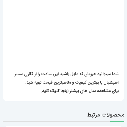
محصولات مرتبط
ساعت مچی مردانه دنیل
ساعت برایتلینگ مردانه
ولینگتون 2259 Daniel
اتوماتیک بند استیل حصیری
Wellington
صفحه مشکی Breitling
Super Ocean 020955
5,889,000
تومان
14,319,000
تومان
افزودن به سبد خرید
افزودن به سبد خرید