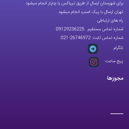
برای شهرستان ارسال از طریق تیپاکس یا چاپار انجام میشود .
تهران ارسال با پیک اسنپ انجام میشود .
راه های ارتباطی
شماره تماس مستقیم :
09129236225
شماره تماس ثابت:
26746972
-021
تلگرام
پیج ساعت
مجوزها