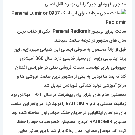
بند چرم قهوه ای جیر کاراملی بهمراه قفل اصلی
ساعت پنرای لومینور
Panerai Radiomir
یکی از جذاب ترین
مدل های مشهور در عرصه ساعت میباشد.
قبل از ارائۀ محصول به معرفی اجمالی این کمپانی میپردازیم. این
برند ایتالیایی رزومه ای بسیار قدیمی دارد. سال 1860میلادی
جیووانی
پنرای
توانست ساعت فروشی نقلی در فلورانس افتتاح
کند که بعد ها تبدیل به یکی از مشهور ترین ساعت فروشی ها و
مراکز آموزشی تولید کنندگی فلورانس تبدیل شد.
نخستین قدم های پنرای برای پیشرفت در سال 1936 میلادی بود
زمانیکه ساعتی با نام RADIOMIR را تولید کرد. در واقع این ساعت
برای غواصان ایتالیایی در جریان جنگ جهانی اول ساخته شده بود.
مدلهای RADIOMIR امروزی همچنان خصوصیات خود را حفظ
کرده اند. دوسال بعد این مدل روانۀ بازار شد با بروزرسانی هایی