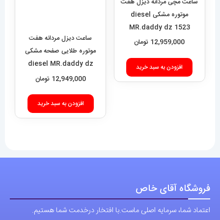
ساعت مچی مردانه دیزل هفت
موتوره مشکی diesel
MR.daddy dz 1523
ساعت دیزل مردانه هفت
12,959,000
تومان
موتوره طلایی صفحه مشکی
diesel MR.daddy dz
افزودن به سبد خرید
01010
12,949,000
تومان
افزودن به سبد خرید
فروشگاه آقای خاص
اعتماد شما، سرمایه اصلی ماست.با افتخار درخدمت شما هستیم.