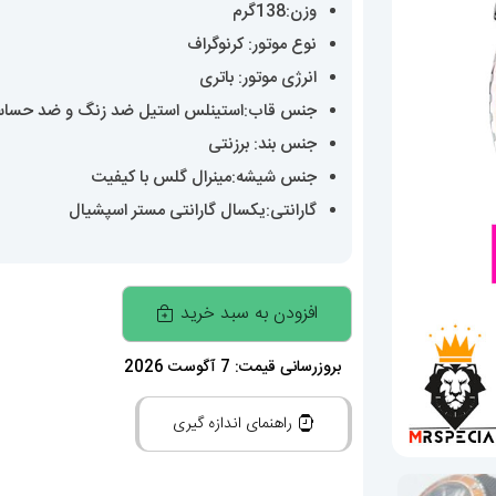
وزن:138گرم
نوع موتور: کرنوگراف
انرژی موتور: باتری
جنس قاب:استینلس استیل ضد زنگ و ضد حسا
جنس بند: برزنتی
جنس شیشه:مینرال گلس با کیفیت
گارانتی:یکسال گارانتی مستر اسپشیال
ساعت
افزودن به سبد خرید
امگا
سیمستر
بروزرسانی قیمت: 7 آگوست 2026
مردانه
راهنمای اندازه گیری
کرنوگراف
بند