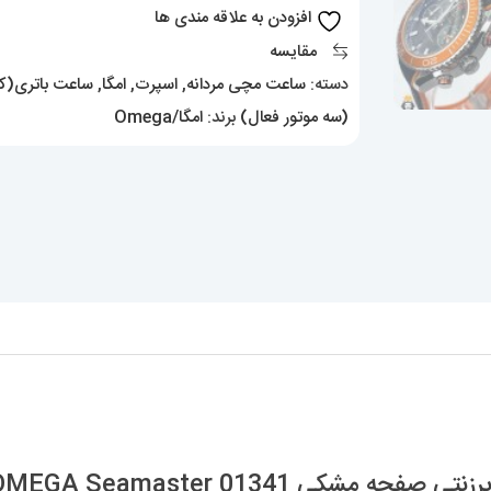
برزنتی
افزودن به علاقه مندی ها
صفحه
مقایسه
مشکی
دسته:
ساعت مچی مردانه
,
اسپرت
,
امگا
,
ساعت باتری(کو
OMEGA
(سه موتور فعال)
برند:
امگا/Omega
Seamaster
01341
عدد
شکی OMEGA Seamaster 01341