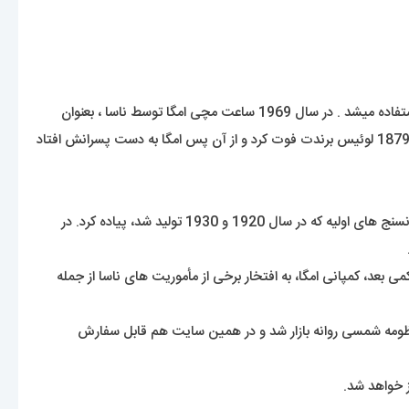
از ساعت های مچی امگا برای ارتش ایالات متحده ی آمریکا سال 1918 و در سال 1917 برای ارتش هوایی سلطنت بریتانیا در رزمایش ها و نبردها استفاده میشد . در سال 1969 ساعت مچی امگا توسط ناسا ، بعنوان
اولین ساعت بر روی ماه حضور پیدا کرد و به این عنوان برگزیده شد . برند امگا توسط افرادی مانند جیمز باند شهرت خود را بدست اورده است . در سال 1879 لوئیس برندت فوت کرد و از آن پس امگا به دست پسرانش افتاد
این ساعت فقط یک محصول لوکس محسوب نمیشه بلکه یکی از ساعت های دارای هویت در جهان نیز تلقی میشه. امگا در ابتدا این طرح را برای زمانسنج های اولیه که در سال 1920 و 1930 تولید شد، پیاده کرد. در
19 به تولید انبوه رسید و شاهکار افسانه ای امگا نسل چهارم اِسپیدمستر با کالیبر 861 معرفی گردید. کمی بعد، کمپانی امگا، به افتخار برخی از مأموریت های ناسا از جمله
 رو به جهان معرفی کرد که در 11 رنگ با الهامی از رنگ های سیارات منظومه شمسی روانه بازار شد و در همین سایت هم قابل سفارش
ز خواهد شد.