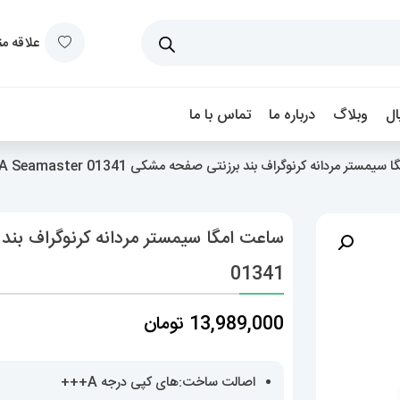
علاقه م
ل
وبلاگ
درباره ما
تماس با ما
مستر مردانه کرنوگراف بند برزنتی صفحه مشکی OMEGA Seamaster 01341
01341
13,989,000
تومان
اصالت ساخت:های کپی درجه A+++