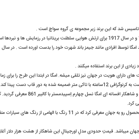
یادی از این برند استفاده میکنند .
نسل های دوم و سوم در سال های 1959 و 63
اخیراً کمپانی امگا در همکاری با کمپانی سواچ نیز رفرنسی دیگر از این محصول
ن میباشد. قیمتِ حدودی مدلِ اورجینالِ این شاهکار از هشت هزار دلار آغا