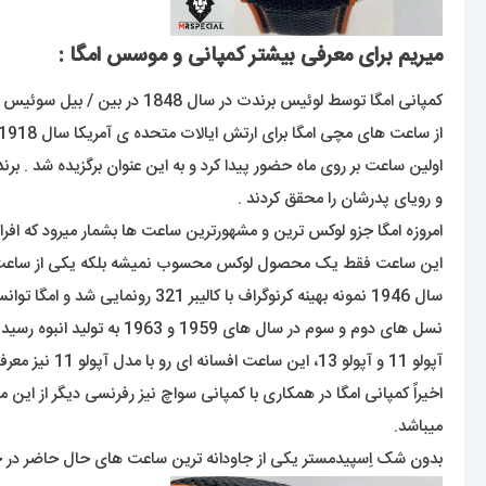
میریم برای معرفی بیشتر کمپانی و موسس امگا :
کمپانی امگا توسط لوئیس برندت در سال 1848 در بین / بیل سوئیس تاسیس شد که این برند زیر مجموعه ی گروه سواچ است .
و رویای پدرشان را محقق کردند .
امروزه امگا جزو لوکس ترین و مشهورترین ساعت ها بشمار میرود که افراد ز
سال 1946 نمونه بهینه کرنوگراف با کالیبر 321 رونمایی شد و امگا توانست به کرنوگرافی 12ساعته با تاکی متر ضمیمه شده به دور قاب دست پیدا کند.
آپولو 11 و آپولو 13، این ساعت افسانه ای رو با مدل آپولو 11 نیز معرفی کرد.
میباشد.
بدون شک اِسپیدمستر یکی از جاودانه ترین ساعت های حال حاضر در جها