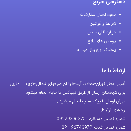
دسترسی سریع
نحوه ارسال سفارشات
شرایط و قوانین
درباره اقای خاص
پرسش های رایج
پوشاک اورجینال مردانه
ارتباط با ما
آدرس دفتر: تهران-سعادت آباد-خیابان صرافهای شمالی-کوچه 11-غربی
برای شهرستان ارسال از طریق تیپاکس یا چاپار انجام میشود .
تهران ارسال با پیک اسنپ انجام میشود .
راه های ارتباطی
شماره تماس مستقیم :
09129236225
شماره تماس ثابت:
26746972
-021