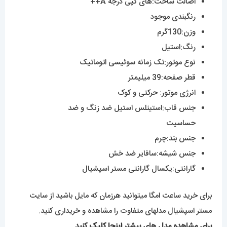
اصالت ساخت:های کپی درجه A++
رنگبندی موجود
وزن:130گرم
رنگ:استیل
نوع موتور:تک زمانه سوئیسی اتوماتیک
قطر صفحه:39 میلیمتر
انرژی موتور: حرکتی و کوک
جنس قاب:استینلس استیل ضد زنگ و ضد
حساسیت
جنس بند:چرم
جنس شیشه:سافایر ضد خش
گارانتی:یکسال گارانتی مستر اسپشیال
برای خرید ساعت امگا میتوانید هرزمان که مایل باشید از سایت
مستر اسپشیال مدلهای متفاوت را مشاهده و خریداری کنید.
برای مشاهده مدل های بیشتر
اینجا کلیک
کنید.