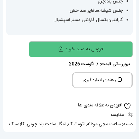
جنس بند:چرم
جنس شیشه:سافایر ضد خش
گارانتی:یکسال گارانتی مستر اسپشیال
ساعت
افزودن به سبد خرید
امگا
مردانه
بروزرسانی قیمت: 7 آگوست 2026
کانسلیشن
راهنمای اندازه گیری
اتوماتیک
بند
چرم
افزودن به علاقه مندی ها
طوسی
مقایسه
صفحه
دسته:
ساعت مچی مردانه
,
اتوماتیک
,
امگا
,
ساعت بند چرمی
,
کلاسیک
سفید
OMEGA