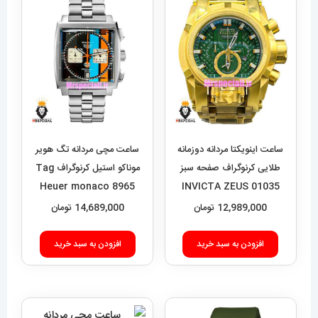
ساعت اینویکتا مردانه دوزمانه
ساعت مچی مردانه تگ هویر
طلایی کرنوگراف صفحه سبز
موناکو استیل کرنوگراف Tag
Heuer monaco 8965
01035 INVICTA ZEUS
12,989,000
تومان
14,689,000
تومان
افزودن به سبد خرید
افزودن به سبد خرید