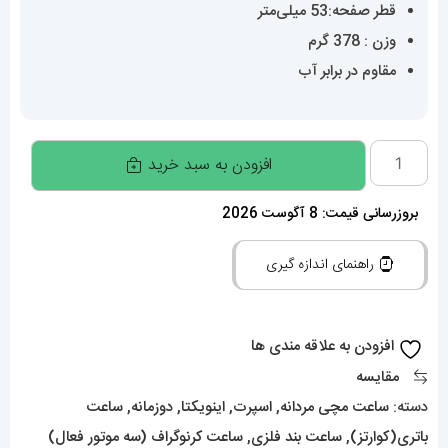
قطر صفحه:53 میلی‌متر
وزن : 378 گرم
مقاوم در برابر آب
ساعت
افزودن به سبد خرید
مچی
مردانه
بروزرسانی قیمت: 8 آگوست 2026
اینویکتا
راهنمای اندازه گیری
020424
INVICTA
ZEUS
افزودن به علاقه مندی ها
عدد
مقایسه
دسته:
ساعت مچی مردانه
,
اسپرت
,
اینویکتا
,
دوزمانه
,
ساعت
باتری(کوارتز)
,
ساعت بند فلزی
,
ساعت کرنوگراف (سه موتور فعال)