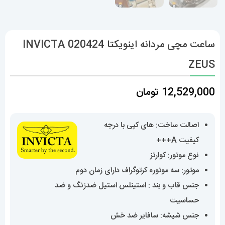
ساعت مچی مردانه اینویکتا 020424 INVICTA
ZEUS
12,529,000
تومان
اصالت ساخت: های کپی با درجه
کیفیت A+++
نوع موتور: کوارتز
موتور: سه موتوره کرتوگراف دارای زمان دوم
جنس قاب و بند : استینلس استیل ضدزنگ و ضد
حساسیت
جنس شیشه: سافایر ضد خش