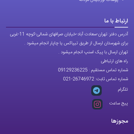
ارتباط با ما
آدرس دفتر: تهران-سعادت آباد-خیابان صرافهای شمالی-کوچه 11-غربی
برای شهرستان ارسال از طریق تیپاکس یا چاپار انجام میشود .
تهران ارسال با پیک اسنپ انجام میشود .
راه های ارتباطی
شماره تماس مستقیم :
09129236225
شماره تماس ثابت:
26746972
-021
تلگرام
پیج ساعت
مجوزها