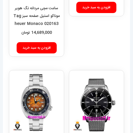
افزودن به سبد خرید
ساعت مچی مردانه تگ هویر
موناکو استیل صفحه سبز Tag
heuer Monaco 020163
14,689,000
تومان
افزودن به سبد خرید