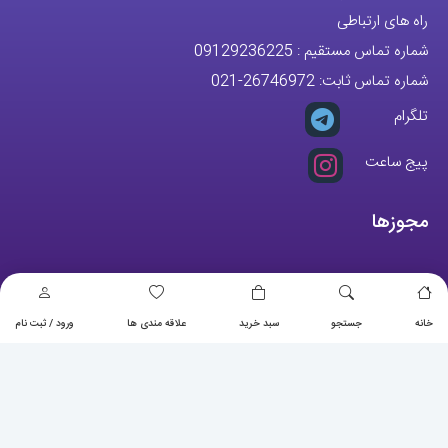
راه های ارتباطی
شماره تماس مستقیم :
09129236225
شماره تماس ثابت:
26746972
-021
تلگرام
پیج ساعت
مجوزها
خانه
جستجو
سبد خرید
علاقه مندی ها
ورود / ثبت نام
تمام حقوق مادی و معنوی این وبسایت متعلق به فروشگاه آقای خاص می