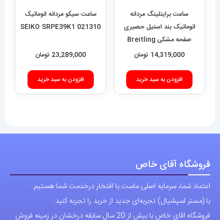
ساعت برایتلینگ مردانه
ساعت سیکو مردانه اتوماتیک
اتوماتیک بند استیل حصیری
021310 SEIKO SRPE39K1
صفحه مشکی Breitling
Super Ocean 020955
14,319,000
تومان
23,289,000
تومان
افزودن به سبد خرید
افزودن به سبد خرید
فروشگاه آقای خاص
اعتماد شما، سرمایه اصلی ماست.با افتخار درخدمت شما هستیم.
با (مستر اسپشیال) تجربه‌ای جدید از خرید را تجربه کنید.
فروشگاه اقای خاص با بیش از 20 سال سابقه درخشان در زمینه فروش