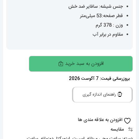
جنس شیشه: سافایر ضد خش
قطر صفحه:53 میلی‌متر
وزن : 378 گرم
مقاوم در برابر آب
ساعت
افزودن به سبد خرید
مچی
مردانه
بروزرسانی قیمت: 7 آگوست 2026
اینویکتا
راهنمای اندازه گیری
زئوس
کرنوگراف
دو
افزودن به علاقه مندی ها
زمانه
مقایسه
طلایی
دسته:
ساعت مچی مردانه
,
اسپرت
,
اینویکتا
,
دوزمانه
,
ساعت