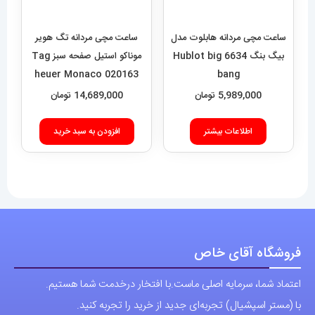
بیگ بنگ 6634 Hublot big
ساعت مچی مردانه تگ هویر
bang
موناکو استیل صفحه سبز Tag
5,989,000
تومان
heuer Monaco 020163
14,689,000
تومان
اطلاعات بیشتر
افزودن به سبد خرید
فروشگاه آقای خاص
اعتماد شما، سرمایه اصلی ماست.با افتخار درخدمت شما هستیم.
با (مستر اسپشیال) تجربه‌ای جدید از خرید را تجربه کنید.
فروشگاه اقای خاص با بیش از 20 سال سابقه درخشان در زمینه فروش