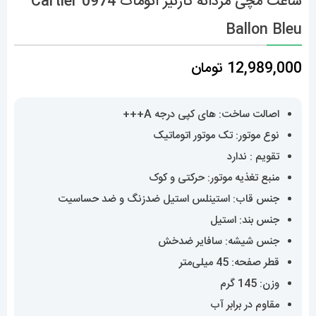
ساعت مچی مردانه کارتیر اتومات 0974 Cartier
Ballon Bleu
12,989,000
تومان
اصالت ساخت: های کپی درجه A+++
نوع موتور: تک موتور اتوماتیک
تقویم : ندارد
منبع تغذیه موتور: حرکتی و کوک
جنس قاب: استینلس استیل ضدزنگ و ضد حساسیت
جنس بند: استیل
جنس شیشه: سافایر ضدخش
قطر صفحه: 45 میلی‌متر
وزن: 145 گرم
مقاوم در برابر آب