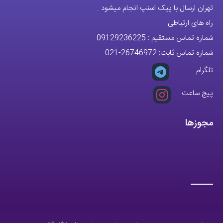
راه های ارتباطی
شماره تماس مستقیم :
09129236225
شماره تماس ثابت:
26746972
-021
تلگرام
پیج ساعت
مجوزها
تمام حقوق مادی و معنوی این وبسایت متعلق به فروشگاه آقای خاص می
باشد.