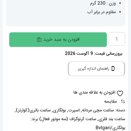
وزن : 230 گرم
مقاوم در برابر آب
ساعت
افزودن به سبد خرید
بولگاری
مردانه
بروزرسانی قیمت: 9 آگوست 2026
طلایی
راهنمای اندازه گیری
کرنوگراف
صفحه
طلایی
افزودن به علاقه مندی ها
BVLGARI
مقایسه
01145
دسته:
ساعت مچی مردانه
,
اسپرت
,
بولگاری
,
ساعت باتری(کوارتز)
,
عدد
ساعت بند فلزی
,
ساعت کرنوگراف (سه موتور فعال)
برند:
بولگاری/Bvlgari