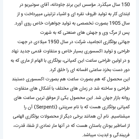
در صنعت جواهرسازی نام بولگاری با این قدمت کهن غیر قابل انکار
خواهد بود. یک برند بسیار با اصالت که از تأسیس آن چیزی حدود
150 سال میگذرد. مؤسس این برندِ جاودانه، آقای سوتیریو در
ابتدای کار به تولید ظروف نقره ای و اشیاء تزئینی میپرداخت و از
سال 1905 بصورت تخصصی به تولید جواهرات خاص روی آورد.
پس از مرگ وی و جهش های صنعتی که به شهرت
جهانی
بولگاری
انجامید، شرکت در سال 1950 میلادی در جهت
طراحی و تولید اکسسوری بسیار خاص و متفاوت قدمی جدید نهاد
و در اولین طراحی ساعت این کمپانی، بولگاری با الهام از ماری که به
دور دست بخزد ساعتی افسانه ای را خلق کرد.
این محصول که هم بصورت ساعت هم بصورت اکسسوری دستبند
طراحی و ساخته شد در زمان های مختلف با اَشکال های متفاوت
روانه بازار جهان شد. این محصول یکی از موفق ترین ساعت های
کمپانی بولگاری هست که با نام سرپنتی (Serpenti) آن را
میشناسیم. نام آن همانند برخی دیگر از محصولات بولگاری الهامی