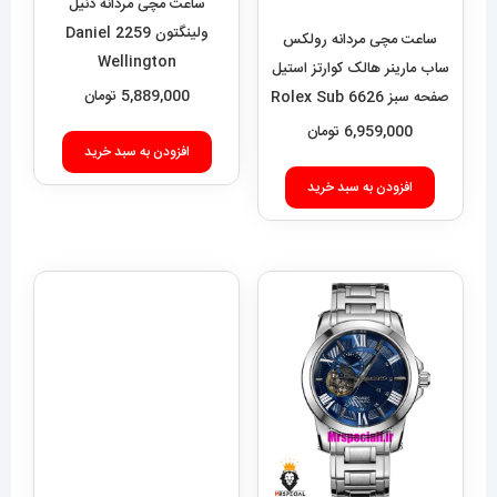
ولینگتون 2259 Daniel
Wellington
5,889,000
تومان
ساعت مچی مردانه رولکس
ساب مارینر هالک کوارتز استیل
افزودن به سبد خرید
صفحه سبز 6626 Rolex Sub
mariner hulk
6,959,000
تومان
افزودن به سبد خرید
ساعت مچی مردانه دیزل هفت