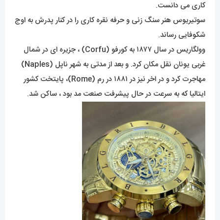
شبانه روزی دنبال میکرد
به طوری که خود را یک هنرمند اصیل و کارآفرین در عرصه ی نقره
کاری می دانست.
سوتیریوس هنر سنگ زنی و حرفه نقره کاری را در کنار پدرش به اوج
شکوفایی رساند.
وولگاریس در سال ۱۸۷۷ به کورفو (Corfu) ، جزیره ای در شمال
غربی یونان نقل مکان کرد. و بعد از مدتی به شهر ناپل (Naples)
مهاجرت کرد و در اخر نیز در ۱۸۸۱ در رم (Rome)، پایتخت کشور
ایتالیا که به سرعت در حال پیشرفت صنعت مد بود ، ساکن شد.