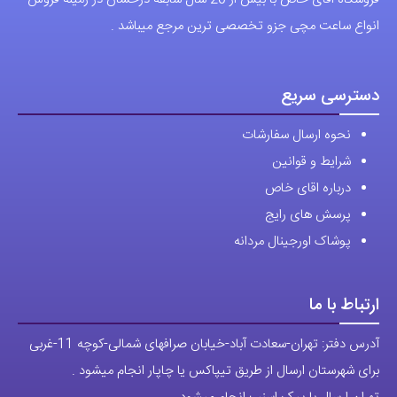
با (مستر اسپشیال) تجربه‌ای جدید از خرید را تجربه کنید.
فروشگاه اقای خاص با بیش از 20 سال سابقه درخشان در زمینه فروش
انواع ساعت مچی جزو تخصصی ترین مرجع میباشد .
دسترسی سریع
نحوه ارسال سفارشات
شرایط و قوانین
درباره اقای خاص
پرسش های رایج
پوشاک اورجینال مردانه
ارتباط با ما
آدرس دفتر: تهران-سعادت آباد-خیابان صرافهای شمالی-کوچه 11-غربی