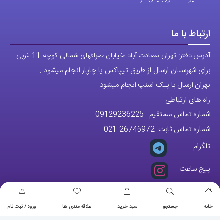
آدرس دفتر: تهران-سعادت آباد-خیابان صرافهای شمالی-کوچه 11-غربی
برای شهرستان ارسال از طریق تیپاکس یا چاپار انجام میشود .
تهران ارسال با پیک اسنپ انجام میشود .
راه های ارتباطی
شماره تماس مستقیم :
09129236225
شماره تماس ثابت:
26746972
-021
تلگرام
پیج ساعت
مجوزها
خانه
جستجو
سبد خرید
علاقه مندی ها
ورود / ثبت نام