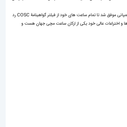
در ابتکاری بسیار هوشمندانه در سال 1995 برایتلینگ موفق به ساخت ساعتی الکترونیکی با قابلیت تشخیص فرکانس دوگانه شد. پنج سال بعد این کمپانی موفق شد تا تمام ساعت های خود از فیلتر گواهینامۀ COSC رد
اهد شد. مشخص است که این برند با نوآوری ها و اختراعات عالی خود یکی از ارکان ساعت مچی جهان هست و