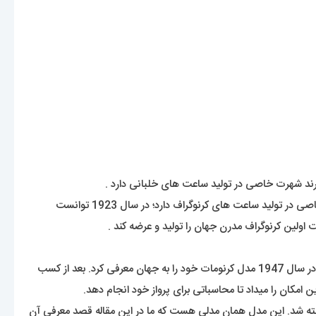
حرف B همراه دو بال در لوگوی این برند مشهود بر این است که این کمپانی در بین خلبانان و فضانوردان جایگاه ویژه ای دارد. این کمپانی تخصص خاصی در تولید ساعت های کرنوگراف دارد؛ در سال 1923 توانست
اولین کرنوگراف مدرن جهان را تولید و عرضه کند .
این شرکت توانست در سال 1936 با عقد قراردادی با نیروی هوایی انگلستان و آمریکا ساعت های کرنوگراف خود را برای عرضه قرار دهد. چندسال بعد در سال 1947 مدل کرنومات خود را به جهان معرفی کرد. بعد از کسب
سوپر اوشن (Super Ocean) بود که به طور سفارشی برای غواصی ساخته شد. این مدل همان مدلی هست که ما در این مقاله قصد معرفی آن