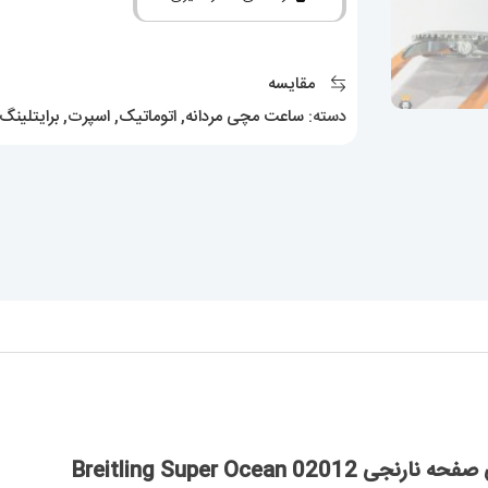
بند
رابر
نارنجی
مقایسه
صفحه
دسته:
ساعت مچی مردانه
,
اتوماتیک
,
اسپرت
,
برایتلینگ
نارنجی
Breitling
Super
Ocean
02012
عدد
Breitling Super Ocea