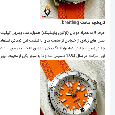
تاریخچه ساعت breitling :
حرف B به همراه دو بال (لوگوی برایتلینگ) همواره نماد بهترین کیفیت در بین ساعت ها بوده است.
نسل های زیادی از خلبانان از ساعت های با کیفیت این کمپانی استفاده 
چه در زمین و چه در هوا، برایتلینگ یکی از اولین انتخاب در بین ساع
این شرکت در سال 1884 تاسیس شد و تا به امروز یکی از معروف ترین برندهای سوییسی ساعت مچی در دنیا بوده است .