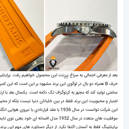
بعد از معرفی اجمالی به سراغ پِرِزِنت این محصول خواهیم رفت.
برا
یتلینگ در سال 1884 توسط شخصی 
ساعتی تولید کند که مجهز به کرنوگراف تک دکمه است. یکسال بعد با ار
اعتبار و محبوبیت این برند فقط در بین خلبانان دنیا نیست بلکه از 
موفقیت های متعدد در سال 1952 مدل افسانه ای خود یعنی نوی تایمر (Navitimer) با قابلیت کرنوگراف و قاب چرخنده را عرضه کرد که به خلبان این امکان را میداد تا محاسباتی برای پرواز خود انجام دهد.