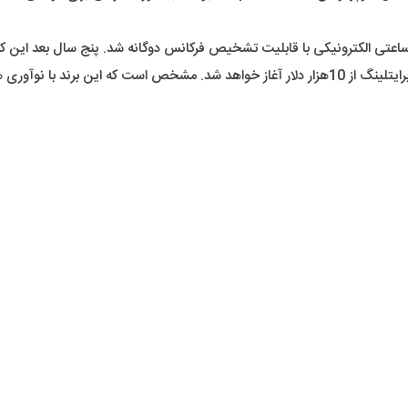
کند که مبین بر دقت و دوام این ساعتهاست. قیمت تقریبی محصولات برایتلینگ از 10هزار دلار آغاز خو