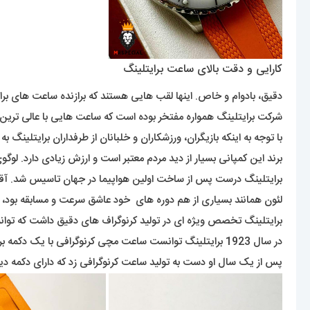
کارایی و دقت بالای ساعت برایتلینگ
دقیق، بادوام و خاص. اینها لقب هایی هستند که برازنده ساعت های برا
شرکت برایتلینگ همواره مفتخر بوده است که ساعت هایی با عالی ترین کی
با توجه به اینکه بازیگران، ورزشکاران و خلبانان از طرفداران برایتلینگ ب
برند این کمپانی بسیار از دید مردم معتبر است و ارزش زیادی دارد. لوگ
برایتلینگ درست پس از ساخت اولین هواپیما در جهان تاسیس شد. آقای لئون برایتلینگ موسس این شرکت است 
لئون همانند بسیاری از هم دوره های خود عاشق سرعت و مسابقه بود،
برایتلینگ تخصص ویژه ای در تولید کرنوگراف های دقیق داشت که توان
در سال 1923 برایتلینگ توانست ساعت مچی کرنوگرافی با یک دکمه برای شروع کار کرنومتر تولید کند .
پس از یک سال او دست به تولید ساعت کرنوگرافی زد که دارای دکمه دیگر