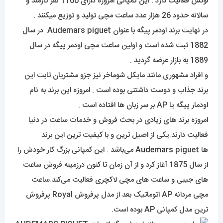
لوکس فعالیت دارد . این کمپانی امروزه دارای 1100 نفر کارمند و
سالانه حدود 26 هزار عدد ساعت مچی تولید و توزیع میکنند .
در نهایت برند اودمر پیگه با عنوان Audemars piguet در سال
1882 ثبت شده است و اولین ساعت مچی اودمر پیگه در سال
1889 به بازار عرضه گردید .
و افراد مشهوری مانند مایکل شوماخر نیز جزو مشتریان ثابت این
برند جذاب و دوست داشتنی بوده است . امروزه این برند به نام
اودمار پیگه یا AP بر سر زبان ها افتاده است .
امروزه برند های زیادی در بحث فروش و خدمات ساعت در دنیا
فعالیت دارند.یکی از اصیل ترین و با کیفیت ترین این برند
ها
Audemars
piguet می‌باشد . این کمپانی بزرگ کار خودش را
از سال 1875 آغاز کرد و از آن زمان تا کنون درزمینه فروش ساعت
های جیبی و ساعت های مچی لاکچری فعالیت می‌کند.ساعت
مچی مردانه AP اتوماتیک بعد از مدل پرفروش Royal پرفروش
ترین مدل کمپانی AP بوده است.