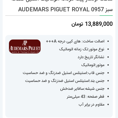
سبز AUDEMARS PIGUET ROYAL 0957
13,889,000
تومان
اصالت ساخت: های کپی درجه A+++
نوع موتور:تک زمانه اتوماتیک
نشانگر تاریخ:دارد
موتور:اتوماتیک
جنس قاب:استینلس استیل ضدزنگ و ضد حساسیت
جنس بند:استینلس استیل ضدزنگ و ضد حساسیت
جنس شیشه:سافایر ضدخش
قطر صفحه: 43 میلی‌متر
مقاوم در برابر آب