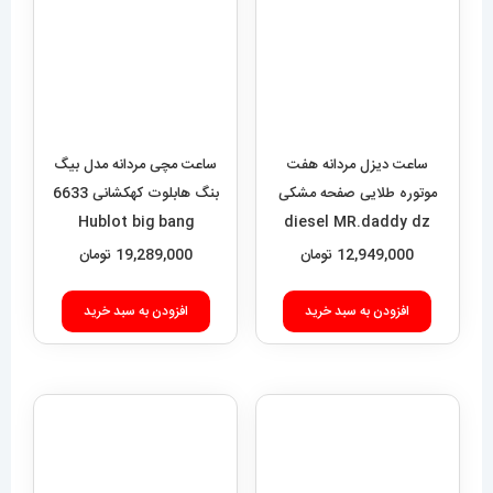
Hublot big bang
diesel MR.daddy dz
01010
12,949,000
تومان
19,289,000
تومان
افزودن به سبد خرید
افزودن به سبد خرید
ساعت مچی مردانه اودمار پیگه
ساعت مچی مردانه هابلوت مدل
AUDEMARS PIGUET
بیگ بنگ 6634 Hublot big
bang
ROYAL 4413