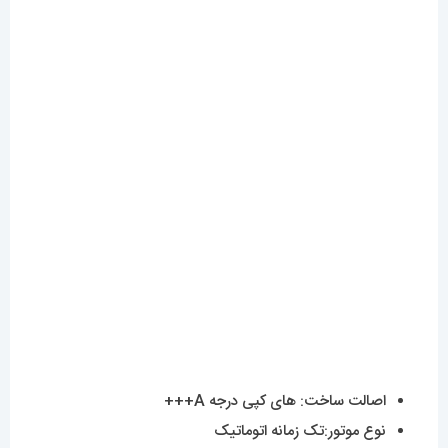
اصالت ساخت: های کپی درجه A+++
نوع موتور:تک زمانه اتوماتیک
نشانگر تاریخ:دارد
موتور:اتوماتیک
جنس قاب:استینلس استیل ضدزنگ و ضد حساسیت
جنس بند:استینلس استیل ضدزنگ و ضد حساسیت
جنس شیشه:سافایر ضدخش
قطر صفحه: 43 میلی‌متر