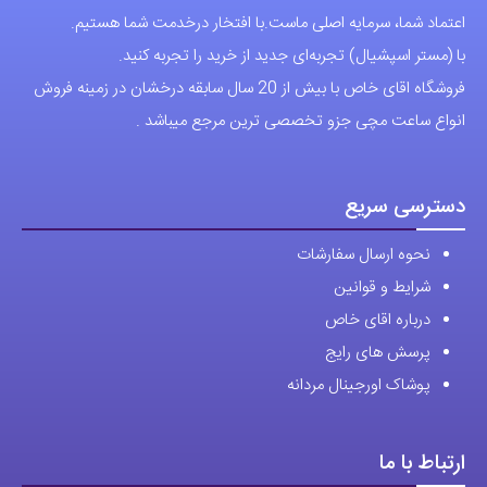
دسترسی سریع
نحوه ارسال سفارشات
شرایط و قوانین
درباره اقای خاص
پرسش های رایج
پوشاک اورجینال مردانه
ارتباط با ما
آدرس دفتر: تهران-سعادت آباد-خیابان صرافهای شمالی-کوچه 11-غربی
برای شهرستان ارسال از طریق تیپاکس یا چاپار انجام میشود .
تهران ارسال با پیک اسنپ انجام میشود .
راه های ارتباطی
شماره تماس مستقیم :
09129236225
شماره تماس ثابت:
26746972
-021