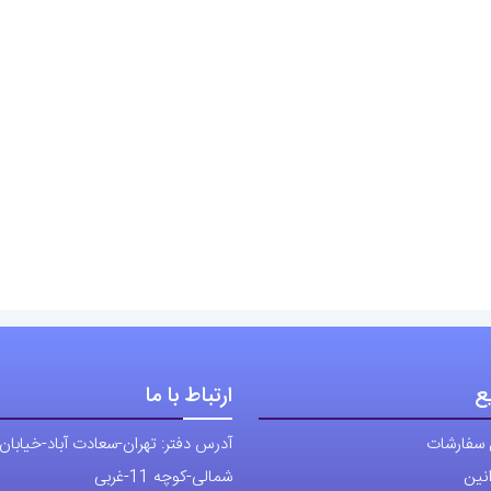
ع
ارتباط با ما
 سفارشات
آدرس دفتر: تهران-سعادت آباد-خیابان
نین
شمالی-کوچه 11-غربی