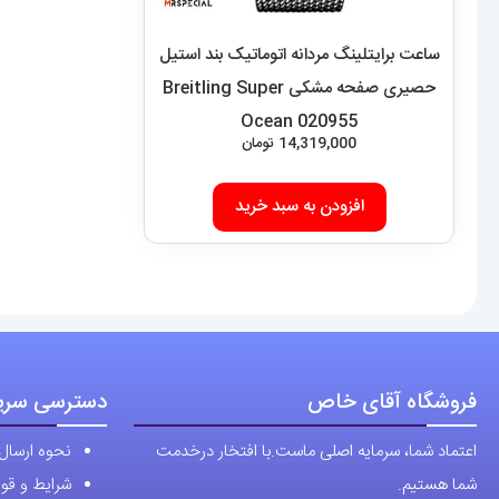
ساعت برایتلینگ مردانه اتوماتیک بند استیل
حصیری صفحه مشکی Breitling Super
Ocean 020955
14,319,000
تومان
افزودن به سبد خرید
فروشگاه آقای خاص
دسترسی سری
اعتماد شما، سرمایه اصلی ماست.با افتخار درخدمت
نحوه ارسال
شما هستیم.
شرایط و قوا