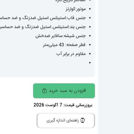
نشانگر تاریخ:دارد
موتور:کوارتز
جنس قاب:استینلس استیل ضدزنگ و ضد حساس
جنس بند:استینلس استیل ضدزنگ و ضد حساسی
جنس شیشه:سافایر ضدخش
قطر صفحه: 43 میلی‌متر
مقاوم در برابر آب
ساعت
افزودن به سبد خرید
مچی
مردانه
بروزرسانی قیمت: 7 آگوست 2026
اودمار
راهنمای اندازه گیری
پیگه
مشکی