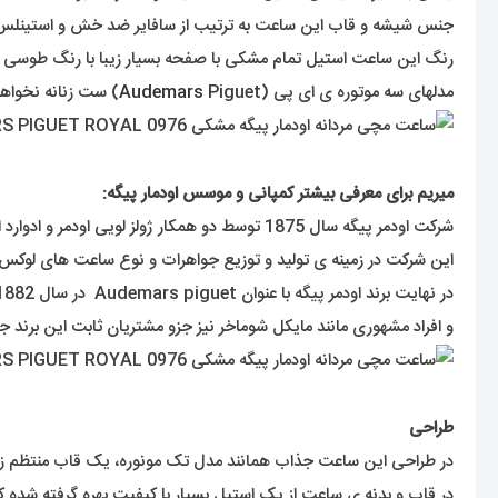
جنس شیشه و قاب این ساعت به ترتیب از سافایر ضد خش و استینل
رنگ این ساعت استیل تمام مشکی با صفحه بسیار زیبا با رنگ طوسی 
مدلهای سه موتوره ی ای پی (
Piguet) ست زنانه نخواهند داشت و مناسب آقایون خاص پسند است.
Audemars
میریم برای معرفی بیشتر کمپانی و موسس اودمار پیگه:
شرکت اودمر پیگه سال 1875 توسط دو همکار ژولز لویی اودمر و ادوارد اوگوسته پیگه که هر دو در ساخت ساعت و اجزای آن تخصص بسیار داشتند تاسیس شد که دفتر مرکزی این برند در سوئیس می باشد .
این شرکت در زمینه ی تولید و توزیع جواهرات و نوع ساعت های لوکس فعالیت دارد . این کمپانی امروزه دارای 1100 نفر کا
در نهایت برند اودمر پیگه با عنوان Audemars piguet در سال 1882 ثبت شده است و اولین ساعت مچی اودمر پیگه در سال 1889 به بازار عرضه گردید .
و افراد مشهوری مانند مایکل شوماخر نیز جزو مشتریان ثابت این برند جذاب و دوست داشتن
طراحی
در طراحی این ساعت جذاب همانند مدل تک مونوره، یک قاب منتظم زیبا 
در قاب و بدنه ی ساعت از یک استیل بسیار با کیفیت بهره گرفته شده ک