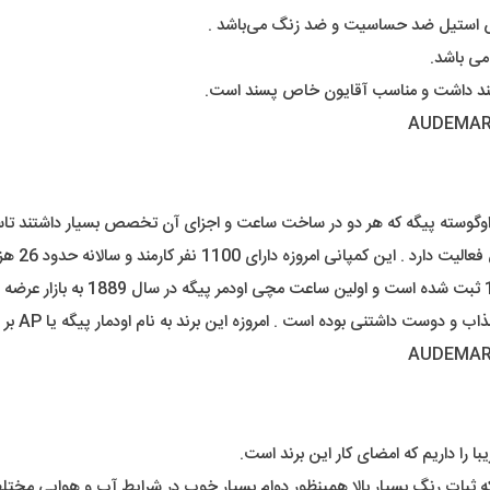
س استیل ضد حساسیت و ضد زنگ می‌باشد .
می باشد.
رمند و سالانه حدود 26 هزار عدد ساعت مچی تولید و توزیع میکنند .
ی بوده است . امروزه این برند به نام اودمار پیگه یا AP بر سر زبان ها افتاده است .
را داریم که امضای کار این برند است.
ه ثبات رنگ بسیار بالا همینظور دوام بسیار خوب در شرایط آب و هوایی مختلف 