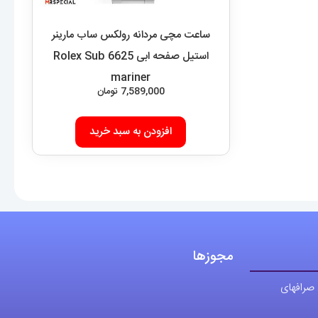
ساعت مچی مردانه رولکس ساب مارینر
استیل صفحه ابی 6625 Rolex Sub
mariner
7,589,000
تومان
افزودن به سبد خرید
مجوزها
 صرافهای