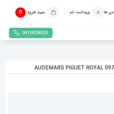
سبد خرید
0
ندی ها
ورود/ثبت نام
09129236225