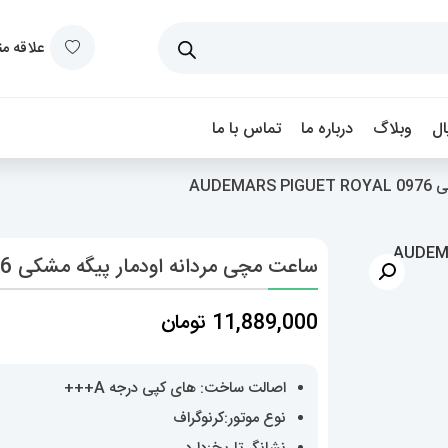
علاقه م
ل
وبلاگ
درباره ما
تماس با ما
AUDE
ساعت مچی مردانه اودمار پیگه مشکی AUDEMARS PIGUET ROYAL 0976
11,889,000
تومان
اصالت ساخت: های کپی درجه A+++
نوع موتور:کرنوگراف