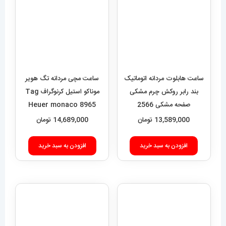
صفحه مشکی 2566
Heuer monaco 8965
HUBLOT BIG BANG
13,589,000
تومان
14,689,000
تومان
افزودن به سبد خرید
افزودن به سبد خرید
ساعت مچی مردانه سون
ساعت مچی مردانه دیزل هفت
فرایدی اتوماتیک بند رابر مشکی
موتوره رزگلد DIESEL MR.
صفحه مشکی
Daddy 1526