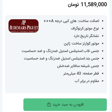
11,589,000
تومان
اصالت ساخت: های کپی درجه A+++
نوع موتور:کرنوگراف
نشانگر تاریخ:دارد
موتور:کوارتز ساخت ژاپن
جنس قاب:استینلس استیل ضدزنگ و ضد حساسیت
جنس بند:استینلس استیل ضدزنگ و ضد حساسیت
جنس شیشه:سافایر ضدخش
قطر صفحه: 43 میلی‌متر
مقاوم در برابر آب
ساعت
افزودن به سبد خرید
مچی