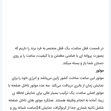
در قسمت قفل ساعت، یک قفل منحصر به فرد برند را داریم که
بصورت پروانه ای با ضامنی مطمئن و با کیفیت، ساعت را بر روی
دستان شما باز و بسته میکند.
موتور
موتور این ساعت ساخت کشور ژاپن می‌باشد و انرژی خود را برای
نمایش زمان از باتری دریافت می‌کند. سه عدد موتور داخل صفحه با
موتور اصلی ساعت، یک ترکیب بسیار عالی برای نمایش لحظه ی
زیبا، آماده به انجام وظیفه هستند. عملکرد موتور های داخل صفحه
شامل ثانیه شماری جدا از کرنوگراف، نمایش 24ساعت شبانه روز و
همینطور دقیقه شمار کرنوگراف است.
میزان ضدآبی
اگر بخواهیم در مورد ضد آبی این ساعت صحبت کنیم، باید گفت
که ضد آبی این ساعت اودمار پیگه همانند تمامی ساعت های های
کپی، در حد دست شستن خواهد بود و برای رفتن به استخر و یا در
تماس مداوم با مواد شویندگی و آرایشی توصیه نمیشود.