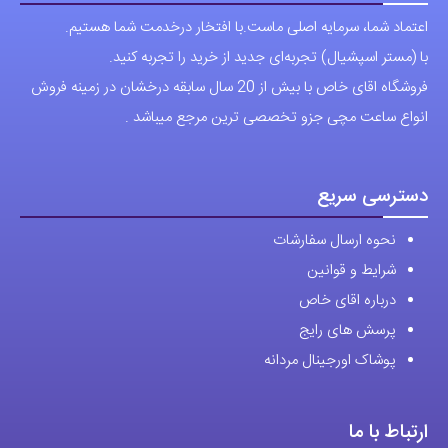
دسترسی سریع
نحوه ارسال سفارشات
شرایط و قوانین
درباره اقای خاص
پرسش های رایج
پوشاک اورجینال مردانه
ارتباط با ما
آدرس دفتر: تهران-سعادت آباد-خیابان صرافهای شمالی-کوچه 11-غربی
برای شهرستان ارسال از طریق تیپاکس یا چاپار انجام میشود .
تهران ارسال با پیک اسنپ انجام میشود .
راه های ارتباطی
شماره تماس مستقیم :
09129236225
شماره تماس ثابت:
26746972
-021