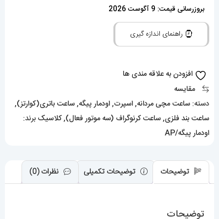
مردانه
بروزرسانی قیمت: 9 آگوست 2026
اودمار
راهنمای اندازه گیری
پیگه
طلایی
AUDEMARS
افزودن به علاقه مندی ها
PIGUET
مقایسه
ROYAL
دسته:
ساعت مچی مردانه
,
اسپرت
,
اودمار پیگه
,
ساعت باتری(کوارتز)
,
4414
ساعت بند فلزی
,
ساعت کرنوگراف (سه موتور فعال)
,
کلاسیک
برند:
عدد
اودمار پیگه/AP
توضیحات
توضیحات تکمیلی
نظرات (0)
توضیحات