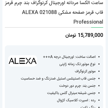
ساعت الکسا مردانه اورجینال کرنوگراف بند چرم قرمز
قاب قرمز صفحه مشکی 021088 ALEXA
Professional
15,789,000
تومان
اصالت ساخت: اورجینال درجه A+++
نوع موتور:تک زمانه ژاپنی
موتور:کرنوگراف
جنس قاب:استینلس استیل ضدزنگ و ضد حساسیت
جنس بند: چرم دور دوخت
جنس شیشه:مینرال گلس باکیفیت
رده : اسپرت کلاسیک کژوال
رنگ :ثابت