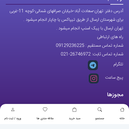
آدرس دفتر: تهران-سعادت آباد-خیابان صرافهای شمالی-کوچه 11-غربی
برای شهرستان ارسال از طریق تیپاکس یا چاپار انجام میشود .
تهران ارسال با پیک اسنپ انجام میشود .
راه های ارتباطی
شماره تماس مستقیم :
09129236225
شماره تماس ثابت:
26746972
-021
تلگرام
پیج ساعت
مجوزها
خانه
جستجو
سبد خرید
علاقه مندی ها
ورود / ثبت نام