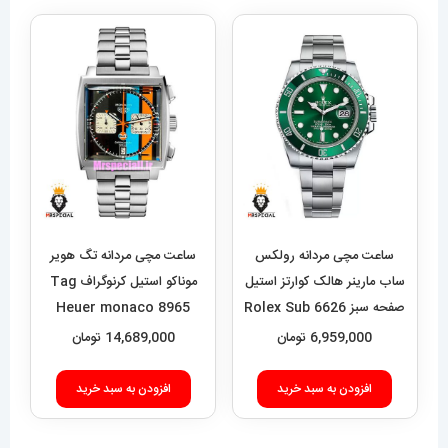
ساعت مچی مردانه رولکس
ساعت مچی مردانه تگ هویر
ساب مارینر هالک کوارتز استیل
موناکو استیل کرنوگراف Tag
صفحه سبز 6626 Rolex Sub
Heuer monaco 8965
mariner hulk
6,959,000
تومان
14,689,000
تومان
افزودن به سبد خرید
افزودن به سبد خرید