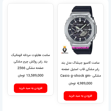
ساعت هابلوت مردانه اتوماتیک
بند رابر روکش چرم مشکی
ساعت کاسیو جیشاک مدل بند
صفحه مشکی 2566
رابر مشکی قاب استیل صفحه
HUBLOT BIG BANG
13,589,000
تومان
مشکی Casio g-shock gm-
2100 021462
4,989,000
تومان
افزودن به سبد خرید
افزودن به سبد خرید