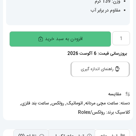
وزن: 139 گرم
مقاوم در برابر آب
ساعت
افزودن به سبد خرید
مردانه
رولکس
بروزرسانی قیمت: 6 آگوست 2026
ویمبلدون
راهنمای اندازه گیری
اتوماتیک
دورنگ
طلایی
مقایسه
5787
دسته:
ساعت مچی مردانه
,
اتوماتیک
,
رولکس
,
ساعت بند فلزی
,
ROLEX
کلاسیک
برند:
رولکس/Rolex
DATE
JUST
WIMBELDON