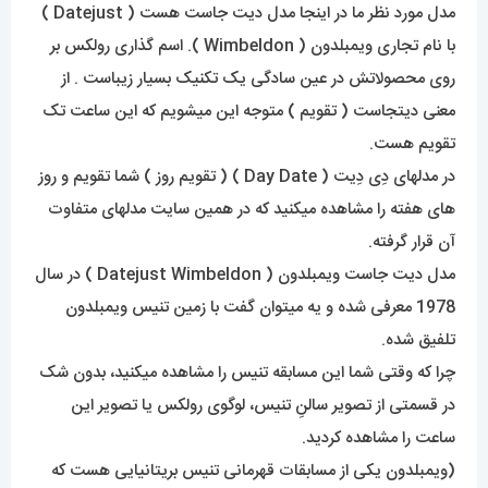
مدل مورد نظر ما در اینجا مدل دیت جاست هست ( Datejust )
با نام تجاری ویمبلدون ( Wimbeldon ). اسم گذاری رولکس بر
روی محصولاتش در عین سادگی یک تکنیک بسیار زیباست . از
معنی دیتجاست ( تقویم ) متوجه این میشویم که این ساعت تک
تقویم هست.
در مدلهای دِی دِیت ( Day Date ) ( تقویم روز ) شما تقویم و روز
های هفته را مشاهده میکنید که در همین سایت مدلهای متفاوت
آن قرار گرفته.
مدل دیت جاست ویمبلدون ( Datejust Wimbeldon ) در سال
1978 معرفی شده و یه میتوان گفت با زمین تنیس ویمبلدون
تلفیق شده.
چرا که وقتی شما این مسابقه تنیس را مشاهده میکنید، بدون شک
در قسمتی از تصویر سالنِ تنیس، لوگوی رولکس یا تصویر این
ساعت را مشاهده کردید.
(ویمبلدون یکی از مسابقات قهرمانی تنیس بریتانیایی هست که