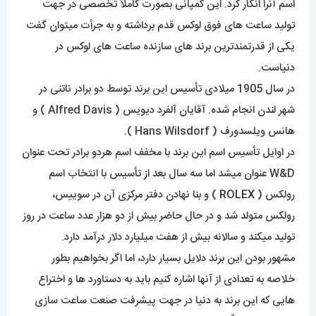
اسم آنرا انکار کرد. این کمپانی بصورت کاملاً تخصصی در جهت
تولید ساعت های فوق لوکس قدم برداشته و به جرأت میتوان گفت
یکی از قدرتمندترین برند های سازنده ساعت های لوکس در
دنیاست.
در سال 1905 میلادی تأسیس این برند توسط دو برادر ناتنی در
شهر لندن انجام شده. آقایان آلفرد دیویس ( Alfred Davis ) و
هانس ویلسدورف ( Hans Wilsdorf ).
در اوایل تأسیس اسم این برند با مخفف اسم هردو برادر تحت عنوان
W&D عنوان میشد اما سه سال بعد از تأسیس با انتخاب اسم
رولکس (
ROLEX
) و بنا نهادن دفتر مرکزی آن در سوییس،
رولکس متولد شد و در حال حاضر بیش از دو هزار عدد ساعت در روز
تولید میکند و سالانه بیش از هفت میلیارد دلار درآمد دارد.
مشهور بودن این برند دلایل بسیار دارد، اما اگر بخواهیم بطور
خلاصه به تعدادی از آنها اشاره کنیم باید به دستاورد ها و اختراع
هایی که این برند به دنیا در جهت پیشرفت صنعت ساعت سازی