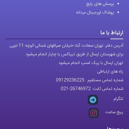
پرسش های رایج
پوشاک اورجینال مردانه
ارتباط با ما
آدرس دفتر: تهران-سعادت آباد-خیابان صرافهای شمالی-کوچه 11-غربی
برای شهرستان ارسال از طریق تیپاکس یا چاپار انجام میشود .
تهران ارسال با پیک اسنپ انجام میشود .
راه های ارتباطی
شماره تماس مستقیم :
09129236225
شماره تماس ثابت:
26746972
-021
تلگرام
پیج ساعت