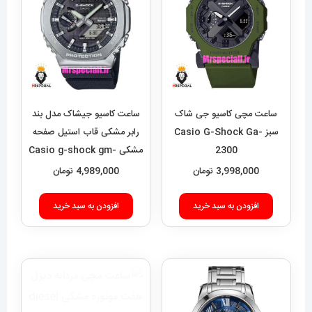
ساعت مچی کاسیو جی شاک
ساعت کاسیو جیشاک مدل بند
سبز Casio G-Shock Ga-
رابر مشکی قاب استیل صفحه
2300
مشکی Casio g-shock gm-
2100 021462
3,998,000
تومان
4,989,000
تومان
افزودن به سبد خرید
افزودن به سبد خرید