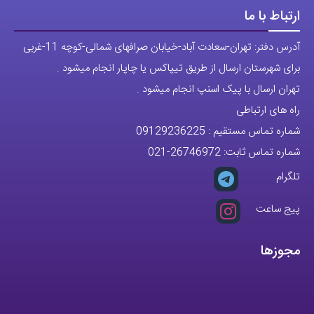
پوشاک اورجینال مردانه
ارتباط با ما
آدرس دفتر: تهران-سعادت آباد-خیابان صرافهای شمالی-کوچه 11-غربی
برای شهرستان ارسال از طریق تیپاکس یا چاپار انجام میشود .
تهران ارسال با پیک اسنپ انجام میشود .
راه های ارتباطی
شماره تماس مستقیم :
09129236225
شماره تماس ثابت:
26746972
-021
تلگرام
پیج ساعت
مجوزها