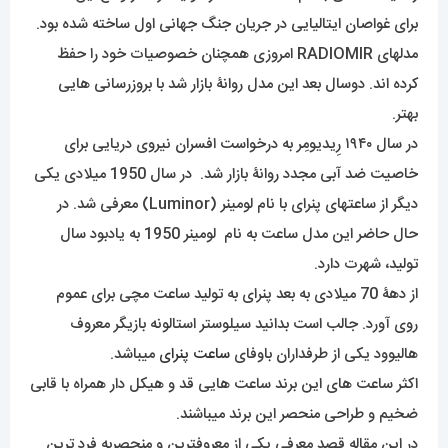
برای غواصان ایتالیایی در جریان جنگ جهانی اول ساخته شده بود.
مدلهای RADIOMIR امروزی همچنان خصوصیات خود را حفظ
کرده اند. دوسال بعد این مدل روانۀ بازار شد با بروزرسانی هایی
بهتر.
در سال ۱۹۴۰ رِیدیومِر به درخواست افسران نیروی دریایی برای
خاصیت ضد آبی مجدد روانۀ بازار شد. در سال 1950 میلادی یکی
دیگر از ساعت­های پنرای با نام لومینر (Luminor) معرفی شد. در
حال حاضر این مدل ساعت به نام لومینر 1950 به یادبود سال
تولید، شهرت دارد.
از دهۀ 70 میلادی به بعد پنرای به تولید ساعت مچی برای عموم
روی آورد. جالب است بدانید سیلوستر استالونه بازیگر معروف
هالیوود یکی از طرفداران باوفای
ساعت پنرای
میباشد.
اکثر ساعت های این برند ساعت هایی قد و هیکل دار همراه با قابی
ضخیم و طراحی منحصر این برند میباشند.
در این مقاله قصد معرفی یکی از معروفترین و منحصربه فرد ترین