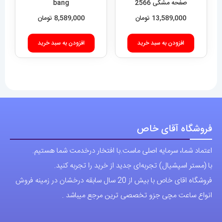
انواع ساعت مچی جزو تخصصی ترین مرجع میباشد .
دسترسی سریع
نحوه ارسال سفارشات
شرایط و قوانین
درباره اقای خاص
پرسش های رایج
پوشاک اورجینال مردانه
ارتباط با ما
آدرس دفتر: تهران-سعادت آباد-خیابان صرافهای شمالی-کوچه 11-غربی
برای شهرستان ارسال از طریق تیپاکس یا چاپار انجام میشود .
تهران ارسال با پیک اسنپ انجام میشود .