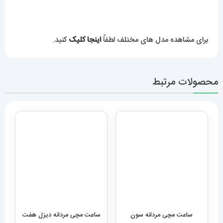
ساعت مچی مردانه سون
ساعت مچی مردانه دیزل هفت
فرایدی اتوماتیک بند رابر مشکی
موتوره مشکی diesel
صفحه مشکی
MR.daddy dz 1523
SEVENFRIDAY 021408
28,489,000
تومان
12,959,000
تومان
افزودن به سبد خرید
افزودن به سبد خرید