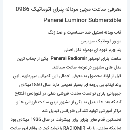
معرفی ساعت مچی مردانه پنرای اتوماتیک 0986
Panerai Luminor Submersible
قاب وبدنه استیل ضد حساسیت و ضد زنگ
موتور اتوماتیک سوییس
بند چرم قهوه ای بهمراه قفل اصلی
ساعت پنرای لومینور
Panerai Radiomir
یکی از جذاب ترین
مدل های مشهور در عرصه ساعت میباشد.
قبل از ارائۀ محصول به معرفی اجمالی این کمپانی میپردازیم. این
برند ایتالیایی رزومه ای بسیار قدیمی دارد. سال 1860میلادی
جیووانی
پنرای
توانست ساعت فروشی نقلی در فلورانس افتتاح
کند که بعد ها تبدیل به یکی از مشهور ترین ساعت فروشی ها و
مراکز آموزشی تولید کنندگی فلورانس تبدیل شد.
نخستین قدم های پنرای برای پیشرفت در سال 1936 میلادی بود
زمانیکه ساعتی با نام RADIOMIR را تولید کرد. در واقع این ساعت