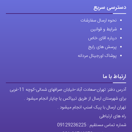
راه های ارتباطی
شماره تماس مستقیم :
09129236225
شماره تماس ثابت:
26746972
-021
تلگرام
پیج ساعت
مجوزها
تمام حقوق مادی و معنوی این وبسایت متعلق به فروشگاه آقای خاص می
باشد.