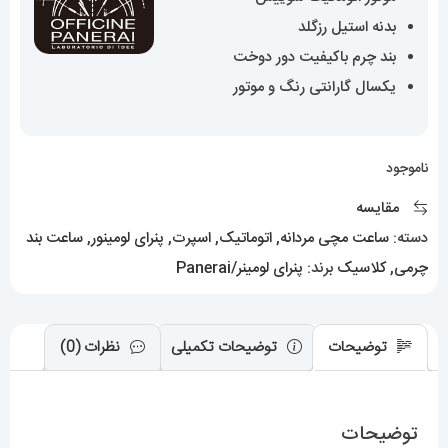
بدنه استیل رزگلد
بند چرم باکیفیت دور دوخت
یکسال گارانتی رنگ و موتور
ناموجود
مقایسه
دسته:
ساعت مچی مردانه
,
اتوماتیک
,
اسپرت
,
پنرای لومینور
,
ساعت بند
چرمی
,
کلاسیک
برند:
پنرای لومینر/Panerai
توضیحات
توضیحات تکمیلی
نظرات (0)
توضیحات