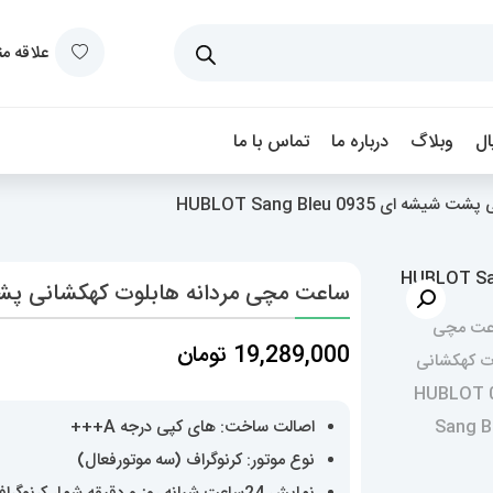
علاقه م
ل
وبلاگ
درباره ما
تماس با ما
HUBLOT Sang Bleu 0935
ساعت مچی مردانه هابلوت کهکشانی پشت شیشه ای  0935
19,289,000
تومان
اصالت ساخت: های کپی درجه A+++
نوع موتور: کرنوگراف (سه موتورفعال)