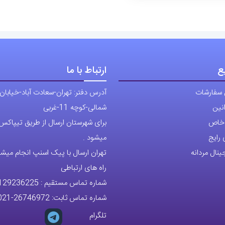
ع
ارتباط با ما
 سفارشات
آدرس دفتر: تهران-سعادت آباد-خیابان
نین
شمالی-کوچه 11-غربی
ی خاص
برای شهرستان ارسال از طریق تیپاکس ی
رایج
میشود .
نال مردانه
تهران ارسال با پیک اسنپ انجام میشو
راه های ارتباطی
شماره تماس مستقیم :
129236225
شماره تماس ثابت:
26746972
-021
تلگرام