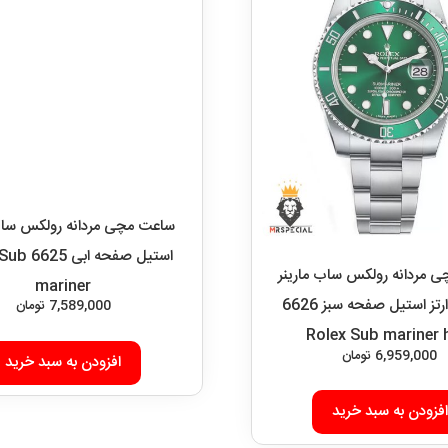
 مردانه رولکس ساب مارینر
ساعت مچی مردانه رولکس ساب 
هالک کوارتز استیل صفحه سبز 6626
استیل صفحه 
mariner
Rolex Sub mariner 
6,959,000
تومان
7,589,000
تومان
افزودن به سبد خرید
افزودن به سبد خرید