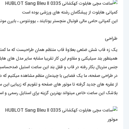
کمپانی هابلوت از پیشگامان رشته های ورزشی بوده است
این کمپانی حامی مالی فوتبال منچستر یونایتد ، یوونتوس ، بایرن مونیخ ، جام جهانی 2010 ، 2014 ، 2018 بوده است . این برند در سراسر جهان نشان 
طراحی
یک زه قاب شش ضلعی بعلاوۀ قاب منتظم همان طراحیست که ما کمتر در 
همینطور بند سیلیکنی و مقاوم این کار تقریبا مشابه سایر مدل های ه
جنس متریال بکار رفته در قاب و قفل بند این ساعت استیل ضدحساسیت 
در طراحی صفحه، ما یک فضایی با چیدمان منظم مشاهده میکنیم که 
از عقربه های جدید گرفته تا موتور های صفحه و تقویم که زیبایی این 
بلاشک این ساعت خاص میتواند بهترین گزینه برای استایل رسمی و اس
موتور