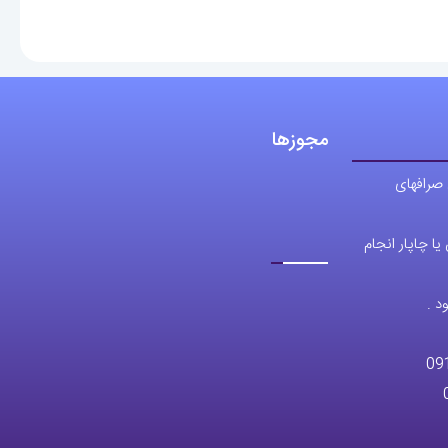
مجوزها
 صرافهای
ا چاپار انجام
د .
09