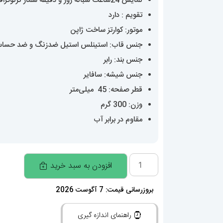
نمایش 24ساعت شبانه روز و دقیقه شمار کرنوگراف
تقویم : دارد
موتور: کوارتز ساخت ژاپن
جنس قاب: استینلس استیل ضدزنگ و ضد حسا
جنس بند: رابر
جنس شیشه: سافایر
قطر صفحه: 45 میلی‌متر
وزن: 300 گرم
مقاوم در برابر آب
ساعت
افزودن به سبد خرید
مچی
مردانه
بروزرسانی قیمت: 7 آگوست 2026
هابلوت
راهنمای اندازه گیری
کهکشانی