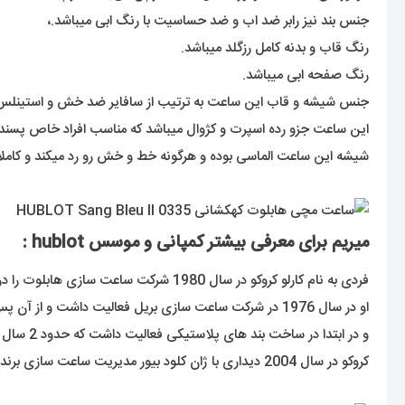
جنس بند نیز رابر ضد اب و ضد حساسیت با رنگ ابی میباشد.،
رنگ قاب و بدنه کامل رزگلد میباشد.
رنگ صفحه ابی میباشد.
جنس شیشه و قاب این ساعت به ترتیب از سافایر ضد خش و استینل
این ساعت جزو رده اسپرت و کژوال میباشد که مناسب افراد خاص پسند 
شیشه این ساعت الماسی بوده و هرگونه خط و خش رو رد میکند و کاملا 
میریم برای معرفی بیشتر کمپانی و موسس hublot :
فردی به نام کارلو کروکو در سال 1980 شرکت ساعت سازی هابلوت را در سوئیس تاسیس کرد .
او در سال 1976 در شرکت ساعت سازی بریل فعالیت داشت و از آن پس تصمیم گرفت برند شخصی خود را راه اندازی کند
و در ابتدا در ساخت بند های پلاستیکی فعالیت داشت که حدود 2 سال ساخت این بندها زمان برد .
کروکو در سال 2004 دیداری با ژان کلود بیور مدیریت ساعت سازی برند امگا دیدار داشته و او را بعنوان مدیرعامل برند هابلوت برگزید .