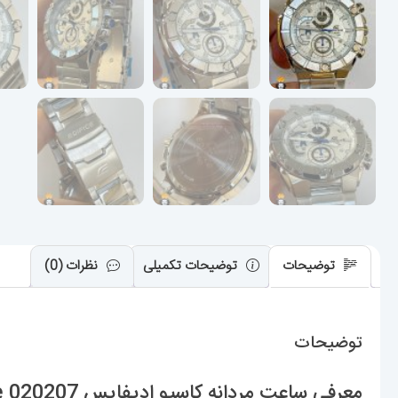
توضیحات
توضیحات تکمیلی
نظرات (0)
توضیحات
معرفی ساعت مردانه کاسیو ادیفایس Casio Edifice 020207