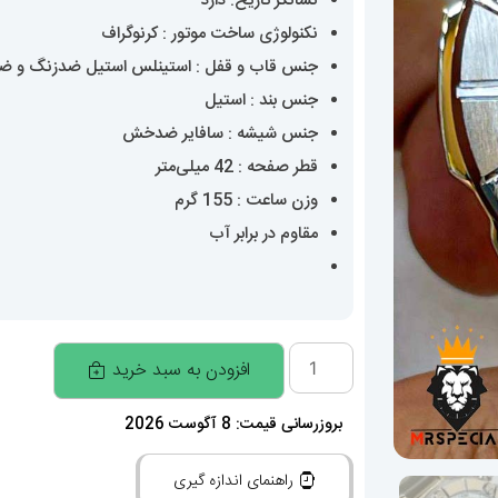
نشانگر تاریخ: دارد
نکنولوژی ساخت موتور : کرنوگراف
جنس قاب و قفل : استینلس استیل ضدزنگ و 
جنس بند : استیل
جنس شیشه : سافایر ضدخش
قطر صفحه : 42 میلی‌متر
وزن ساعت : 155 گرم
مقاوم در برابر آب
ساعت
افزودن به سبد خرید
مردانه
کاسیو
بروزرسانی قیمت: 8 آگوست 2026
ادیفایس
راهنمای اندازه گیری
Casio