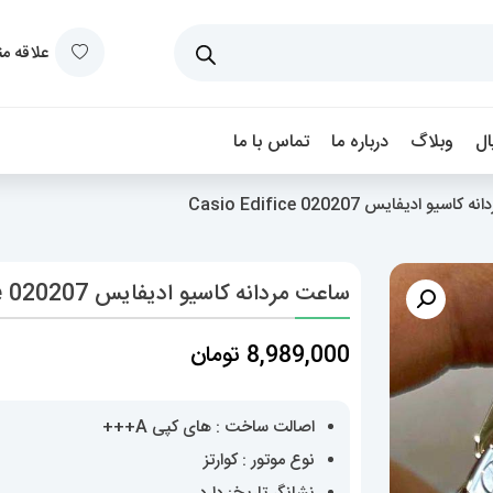
علاقه م
ل
وبلاگ
درباره ما
تماس با ما
یو ادیفایس Casio Edifice 020207
ساعت مردانه کاسیو ادیفایس Casio Edifice 020207
8,989,000
تومان
اصالت ساخت : های کپی A+++
نوع موتور : کوارتز