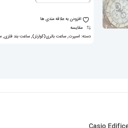
Edifice
020207
افزودن به علاقه مندی ها
عدد
مقایسه
دسته:
اسپرت
,
ساعت باتری(کوارتز)
,
ساعت بند فلزی
,
س