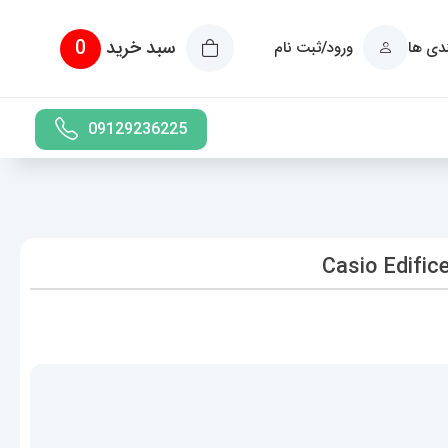
سبد خرید
0
ندی ها
ورود/ثبت نام
09129236225