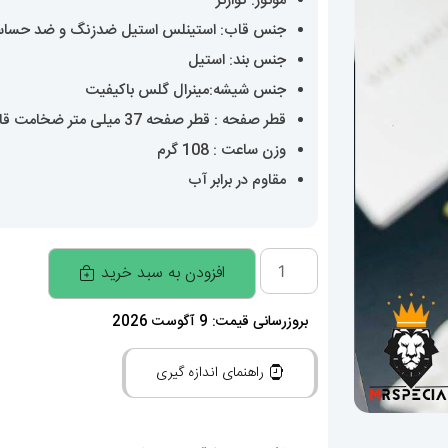
موتور: کوارتز
جنس قاب: استینلس استیل ضدزنگ و ضد حسا
جنس بند: استیل
جنس شیشه:مینرال گلس باکیفیت
قطر صفحه : قطر صفحه 37 میلی متر ضخامت قاب 10 میلی متر عرض بند 18 میلی متر
وزن ساعت : 108 گرم
مقاوم در برابر آب
ساعتمچی
افزودن به سبد خرید
زنانه
ورساچه
بروزرسانی قیمت: 9 آگوست 2026
02036
راهنمای اندازه گیری
VERSACE
عدد