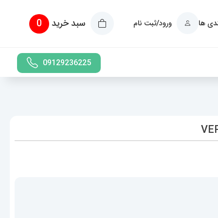
سبد خرید
0
ندی ها
ورود/ثبت نام
09129236225