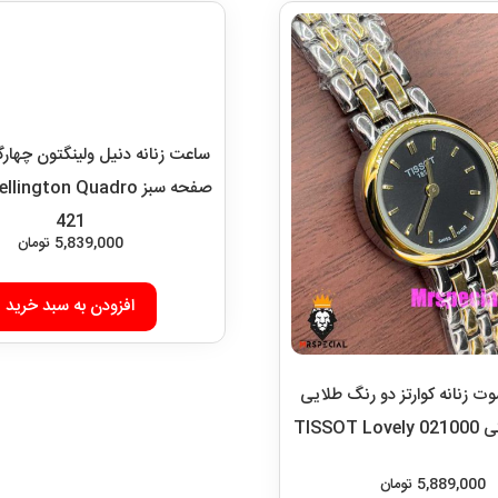
ساعت زنانه دنیل ولینگتون چهار
صفحه سبز ington Quadro
421
5,839,000
تومان
افزودن به سبد خرید
 زنانه کوارتز دو رنگ طلایی
TISSOT
5,889,000
تومان