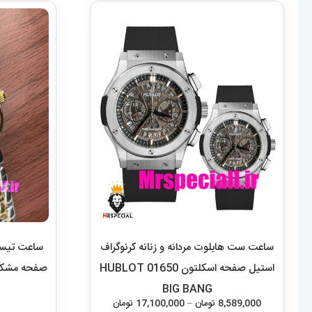
ساعت ست هابلوت مردانه و زنانه کرنوگراف
ساعت تیسوت
استیل صفحه اسکلتون 01650 HUBLOT
صفحه مشکی 021000  Lovely
BIG BANG
محدوده
8,589,000
تومان
–
17,100,000
تومان