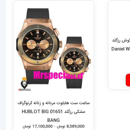
گوش رزگلد
Daniel Well
ساعت ست هابلوت مردانه و زنانه کرنوگراف
مشکی رزگلد 01651 HUBLOT BIG
BANG
محدوده
8,589,000
تومان
–
17,100,000
تومان