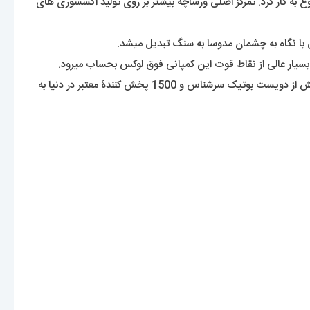
 این برند ایتالیایی در سال 1978 میلادی توسط جانی ورساچه شروع به کار کرد. تمرکز اصلی ورساچه بیشتر بر روی تولید اکسسوری های
 با نگاه به چشمان مدوسا به سنگ تبدیل میشد.
بسیار عالی از نقاط قوت این کمپانی فوق لوکس بحساب میرود.
این برند هنوز که هنوزه با تولید کیف ها و لباس های جذابش توجه طرفداران اکسسوری را به خود جلب میکند. این شرکت محصولات خود را توسط بیش از دویست بوتیک سرشناس و 1500 پخش کنندۀ معتبر در دنیا به