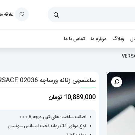
علاقه م
ل
وبلاگ
درباره ما
تماس با ما
ساعتمچی زنانه ورساچه 02036 VERSACE
10,889,000
تومان
اصالت ساخت: های کپی درجه A+++
نوع موتور: تک زمانه تحت لیسانس سوئیس