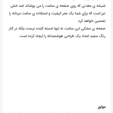
شیشه ی معدنی که روی صفحه ی ساعت را می پوشاند ضد خش
نیز است که برای شما یک عمر کیفیت و استقاده ی ساعت مردانه را
تضمین خواهد کرد.
صفحه ی مشکی این ساعت نه تنها خسته کننده نیست بلکه در کنار
رنگ سفید اعداد یک طراحی هوشمندانه را ایجاد کرده است.
موتور
در قلب این ساعت زیبا یک موتور تک زمانه بصورت اتوماتیک قرار
گرفته که از کیفیت قابل قبولی برخوردار است و در صورت استفاده
صحیح عمر طولانی نیز خواهد داشت. ساخت این موتور با دوام در
کشور سوییس انجام میشود.
وقتی ساعت در دستتان نیست از منبع کوک تغذیه میکند (وقتی
روی دستتان نیست نیاز به کوک کردن دارد در غیر اینصورت ساعت
از حرکت باز می ایستد) در مقالۀ نگهداری از ساعت های اتوماتیک به