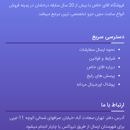
دسترسی سریع
نحوه ارسال سفارشات
شرایط و قوانین
درباره اقای خاص
پرسش های رایج
پوشاک اورجینال مردانه
ارتباط با ما
آدرس دفتر: تهران-سعادت آباد-خیابان صرافهای شمالی-کوچه 11-غربی
برای شهرستان ارسال از طریق تیپاکس یا چاپار انجام میشود .
تهران ارسال با پیک اسنپ انجام میشود .
راه های ارتباطی
شماره تماس مستقیم :
09129236225
شماره تماس ثابت:
26746972
-021