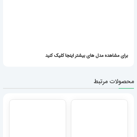
محصولات مرتبط
ساعت مچی مردانه دیزل هفت
موتوره مشکی diesel
ساعت برایتلینگ مردانه
MR.daddy dz 1523
اتوماتیک بند استیل حصیری
12,959,000
تومان
صفحه مشکی Breitling