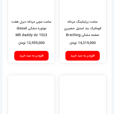
Super Ocean 020955
14,319,000
تومان
افزودن به سبد خرید
افزودن به سبد خرید
ساعت مچی مردانه هابلوت مدل
بیگ بنگ 6633 Hublot big
ساعت مچی مردانه تگ هویر
bang
موناکو استیل صفحه سبز Tag
8,589,000
تومان
heuer Monaco 020163