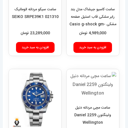
ساعت کاسیو جیشاک مدل بند
ساعت سیکو مردانه اتوماتیک
رابر مشکی قاب استیل صفحه
021310 SEIKO SRPE39K1
مشکی Casio g-shock gm-
2100 021462
4,989,000
تومان
23,289,000
تومان
افزودن به سبد خرید
افزودن به سبد خرید
ساعت مچی مردانه دنیل
ولینگتون 2259 Daniel
Wellington