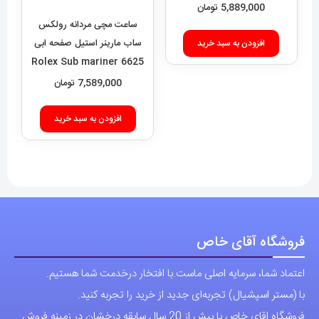
5,889,000
تومان
ساعت مچی مردانه رولکس
ساب مارینر استیل صفحه ابی
افزودن به سبد خرید
6625 Rolex Sub mariner
7,589,000
تومان
افزودن به سبد خرید
فروشگاه آقای خاص
اعتماد شما، سرمایه اصلی ماست.با افتخار درخدمت شما هستیم.
با (مستر اسپشیال) تجربه‌ای جدید از خرید را تجربه کنید.
فروشگاه اقای خاص با بیش از 20 سال سابقه درخشان در زمینه فروش