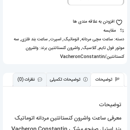
اتوماتیک
بند
استیل
افزودن به علاقه مندی ها
صفحه
مقایسه
مشکی
دسته:
ساعت مچی مردانه
,
اتوماتیک
,
اسپرت
,
ساعت بند فلزی
,
سه
Vacheron
موتور فول تایم
,
کلاسیک
,
واشرون کنستانتین
برند:
واشرون
Constantin
کنستانتین/VacheronConstantin
01050
عدد
توضیحات
توضیحات تکمیلی
نظرات (0)
توضیحات
معرفی ساعت واشرون کنستانتین مردانه اتوماتیک
بند استیل صفحه مشکی Vacheron Constantin