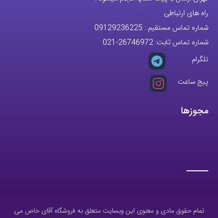
راه های ارتباطی
شماره تماس مستقیم :
09129236225
شماره تماس ثابت:
26746972
-021
تلگرام
پیج ساعت
مجوزها
تمام حقوق مادی و معنوی این وبسایت متعلق به فروشگاه آقای خاص می