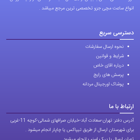
انواع ساعت مچی جزو تخصصی ترین مرجع میباشد .
دسترسی سریع
نحوه ارسال سفارشات
شرایط و قوانین
درباره اقای خاص
پرسش های رایج
پوشاک اورجینال مردانه
ارتباط با ما
آدرس دفتر: تهران-سعادت آباد-خیابان صرافهای شمالی-کوچه 11-غربی
برای شهرستان ارسال از طریق تیپاکس یا چاپار انجام میشود .
تهران ارسال با پیک اسنپ انجام میشود .