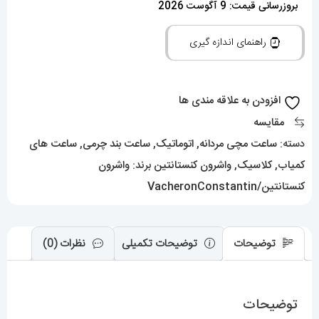
کنستانتین
بروزرسانی قیمت: 9 آگوست 2026
مدل
راهنمای اندازه گیری
دراگون
مردانه
اتوماتیک
افزودن به علاقه مندی ها
حکاکی
مقایسه
رزگلد
دسته:
ساعت مچی مردانه
,
اتوماتیک
,
ساعت بند چرمی
,
ساعت های
بند
کمیاب
,
کلاسیک
,
واشرون کنستانتین
برند:
واشرون
چرم
کنستانتین/VacheronConstantin
صفحه
مشکی
رزگلد
توضیحات
توضیحات تکمیلی
نظرات (0)
Vacheron
Constantin
توضیحات
dragon