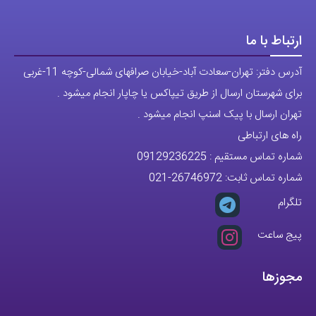
راه های ارتباطی
شماره تماس مستقیم :
09129236225
شماره تماس ثابت:
26746972
-021
تلگرام
پیج ساعت
مجوزها
تمام حقوق مادی و معنوی این وبسایت متعلق به فروشگاه آقای خاص می
باشد.