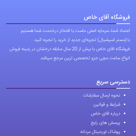
انواع ساعت مچی جزو تخصصی ترین مرجع میباشد .
دسترسی سریع
نحوه ارسال سفارشات
شرایط و قوانین
درباره اقای خاص
پرسش های رایج
پوشاک اورجینال مردانه
ارتباط با ما
آدرس دفتر: تهران-سعادت آباد-خیابان صرافهای شمالی-کوچه 11-غربی
برای شهرستان ارسال از طریق تیپاکس یا چاپار انجام میشود .
تهران ارسال با پیک اسنپ انجام میشود .