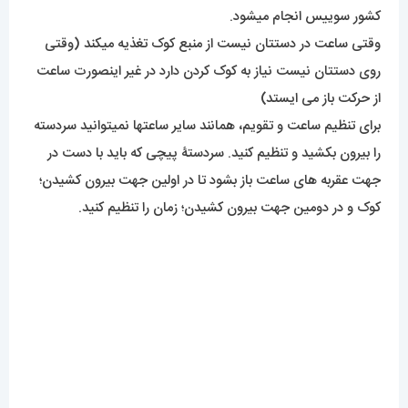
کشور سوییس انجام میشود.
وقتی ساعت در دستتان نیست از منبع کوک تغذیه میکند (وقتی
روی دستتان نیست نیاز به کوک کردن دارد در غیر اینصورت ساعت
از حرکت باز می ایستد)
برای تنظیم ساعت و تقویم، همانند سایر ساعتها نمیتوانید سردسته
را بیرون بکشید و تنظیم کنید. سردستۀ پیچی که باید با دست در
جهت عقربه های ساعت باز بشود تا در اولین جهت بیرون کشیدن؛
کوک و در دومین جهت بیرون کشیدن؛ زمان را تنظیم کنید.
میزان ضدآبی
بدلیل استفاده از استیل با کیفیت بالا در قاب و بدنه ی این کار، از
انتظار بسیار به دور خواهد بود که آب یا الکل بخواهد تاثیری برروی
رنگ کار بگذارد.
اما برای دوام بهتر رنگ و کاکرد عالی موتور و بند از تماس مستقیم و