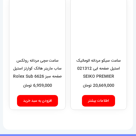
ساعت سیکو مردانه اتوماتیک
ساعت مچی مردانه رولکس
استیل صفحه ابی 021312
ساب مارینر هالک کوارتز استیل
SEIKO PREMIER
صفحه سبز 6626 Rolex Sub
mariner hulk
20,669,000
تومان
6,959,000
تومان
اطلاعات بیشتر
افزودن به سبد خرید
فروشگاه آقای خاص
اعتماد شما، سرمایه اصلی ماست.با افتخار درخدمت شما هستیم.
با (مستر اسپشیال) تجربه‌ای جدید از خرید را تجربه کنید.
فروشگاه اقای خاص با بیش از 20 سال سابقه درخشان در زمینه فروش