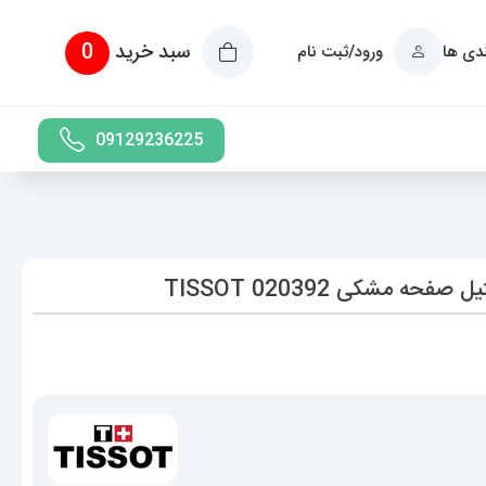
سبد خرید
0
ندی ها
ورود/ثبت نام
09129236225
مشکی 020392 TISSOT