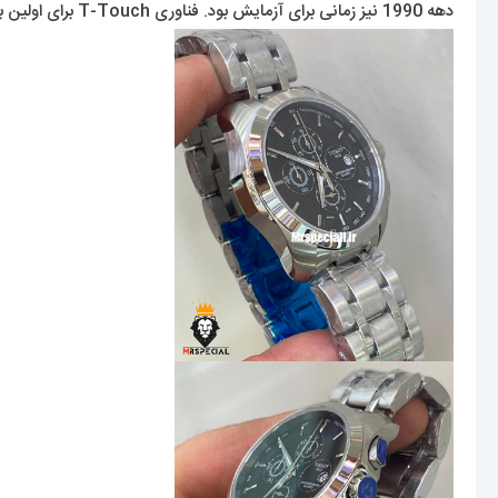
دهه 1990 نیز زمانی برای آزمایش بود. فناوری T-Touch برای اولین بار در سال 1999 عرضه شد. از آن زمان، Tissot به توسعه و بهبود این فناوری ادامه داده است.