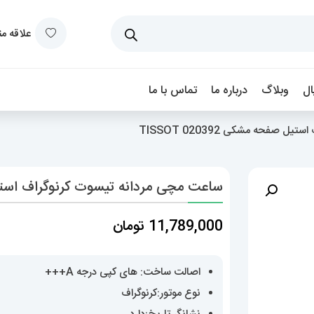
علاقه م
ل
وبلاگ
درباره ما
تماس با ما
صفحه مشکی 020392 TISSOT
ساعت مچی مردانه تیسوت کرنوگراف استیل صفحه 
11,789,000
تومان
اصالت ساخت: های کپی درجه A+++
نوع موتور:کرنوگراف