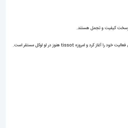
پدر و پسر tissot در ابتدا توسط تیم پدر و پسر چارلز-فلیسین tissot و چارلز-امیل tissot تاسیس شد. tissot در سال 1853 در لو لوکل سوئیس فعالیت خود را آغاز کرد و امروزه tissot هنوز در لو لوکل مستقر است.