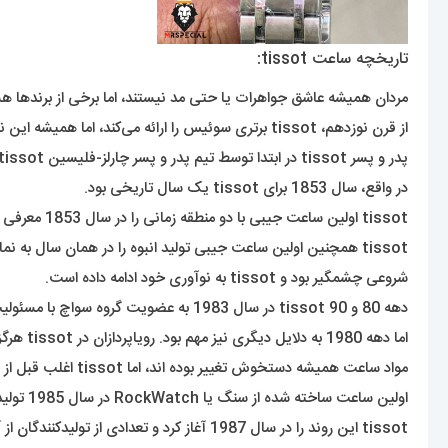
تاریخچه ساعت tissot:
مردان همیشه عاشق جواهرات یا حتی مد نیستند، اما برخی از برندها هستند که امتحان خود را پس داد
از قرن نوزدهم، tissot برتری سوئیس را ارائه می‌کند، اما همیشه این نام مشهور جهانی امروزی نبود.
در واقع، سال 1853 برای tissot یک سال تاریخی بود.
tissot اولین ساعت جیبی با دو منطقه زمانی را در سال 1853 معرفی کرد.
tissot همچنین اولین ساعت جیبی تولید انبوه را در همان سال به نمایش گذاشت.
شروعی چشمگیر بود و tissot به نوآوری خود ادامه داده است.
دهه 80 و 90 tissot در سال 1983 به عضویت گروه سواچ با مسئولیت محدود درآمد،
اما دهه 1980 به دلایل دیگری نیز مهم بود. رویاپردازان در tissot هرگز خوشحال نبوده اند که به سادگی به سنت پایبند باشند.
مواد ساعت همیشه دستخوش تغییر بوده اند، اما tissot اغلب قبل از هر سازنده دیگری که فکرش را بکند، پاکت را فشار داده است.
اولین ساعت ساخته شده از سنگ یا RockWatch در سال 1985 تولید شد. چوب برای اولین بار در سال 1988 استفاده شد.
tissot این روند را در سال 1987 آغاز کرد و تعدادی از تولیدکنندگان از آن زمان در تلاش برای تکمیل ساخت و ساز هستند.